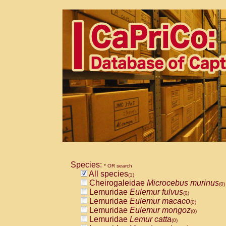
Species:
* OR search
All species
(1)
Cheirogaleidae
Microcebus murinus
(0)
Lemuridae
Eulemur fulvus
(0)
Lemuridae
Eulemur macaco
(0)
Lemuridae
Eulemur mongoz
(0)
Lemuridae
Lemur catta
(0)