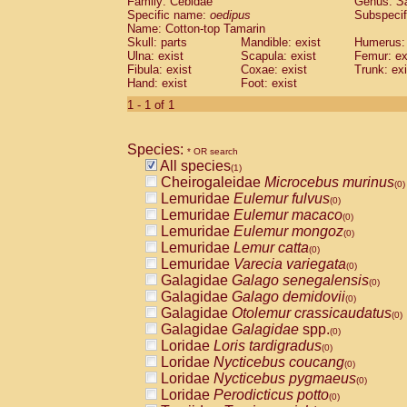
Family: Cebidae
Genus:
S
Cebidae
Saguinus midas
(0)
Specific name:
oedipus
Subspecif
Cebidae
Saguinus mystax
(0)
Name: Cotton-top Tamarin
Cebidae
Saguinus nigricollis
Skull: parts
Mandible: exist
(0)
Humerus: 
Cebidae
Saguinus oedipus
Ulna: exist
Scapula: exist
Femur: ex
(1)
Fibula: exist
Coxae: exist
Trunk: exi
Cebidae
Saguinus weddelli
(0)
Hand: exist
Foot: exist
Cebidae
Saguinus
spp.
(0)
Cebidae
Aotus trivirgatus
1 - 1 of 1
(0)
Cebidae
Cebus albifrons
(0)
Cebidae
Cebus apella
(0)
Species:
Cebidae
Cebus capucinus
* OR search
(0)
All species
Cebidae
Cebus nigrivittatus
(1)
(0)
Cheirogaleidae
Microcebus murinus
Cebidae
Cebus
spp.
(0)
(0)
Lemuridae
Eulemur fulvus
Cebidae
Saimiri boliviensis
(0)
(0)
Lemuridae
Eulemur macaco
Cebidae
Saimiri sciureus
(0)
(0)
Lemuridae
Eulemur mongoz
Atelidae
Alouatta caraya
(0)
(0)
Lemuridae
Lemur catta
Atelidae
Alouatta fusca
(0)
(0)
Lemuridae
Varecia variegata
Atelidae
Alouatta seniculus
(0)
(0)
Galagidae
Galago senegalensis
Atelidae
Alouatta
spp.
(0)
(0)
Galagidae
Galago demidovii
Atelidae
Ateles belzebuth
(0)
(0)
Galagidae
Otolemur crassicaudatus
Atelidae
Ateles geoffroyi
(0)
(0)
Galagidae
Galagidae
spp.
Atelidae
Ateles paniscus
(0)
(0)
Loridae
Loris tardigradus
Atelidae
Ateles
spp.
(0)
(0)
Loridae
Nycticebus coucang
Atelidae
Lagothrix lagothricha
(0)
(0)
Loridae
Nycticebus pygmaeus
Atelidae
Lagothrix lagothricha cana
(0)
(0)
Loridae
Perodicticus potto
Pitheciidae
Cacajao calvus rubicundu
(0)