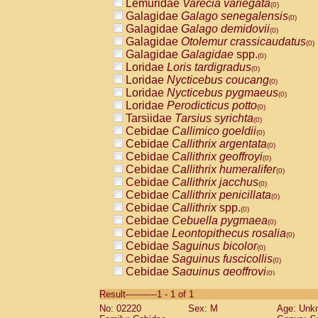
Lemuridae
Varecia variegata
(0)
Galagidae
Galago senegalensis
(0)
Galagidae
Galago demidovii
(0)
Galagidae
Otolemur crassicaudatus
(0)
Galagidae
Galagidae
spp.
(0)
Loridae
Loris tardigradus
(0)
Loridae
Nycticebus coucang
(0)
Loridae
Nycticebus pygmaeus
(0)
Loridae
Perodicticus potto
(0)
Tarsiidae
Tarsius syrichta
(0)
Cebidae
Callimico goeldii
(0)
Cebidae
Callithrix argentata
(0)
Cebidae
Callithrix geoffroyi
(0)
Cebidae
Callithrix humeralifer
(0)
Cebidae
Callithrix jacchus
(0)
Cebidae
Callithrix penicillata
(0)
Cebidae
Callithrix
spp.
(0)
Cebidae
Cebuella pygmaea
(0)
Cebidae
Leontopithecus rosalia
(0)
Cebidae
Saguinus bicolor
(0)
Cebidae
Saguinus fuscicollis
(0)
Cebidae
Saguinus geoffroyi
(0)
Cebidae
Saguinus imperator
(0)
Result-----------1 - 1 of 1
Cebidae
Saguinus labiatus
(0)
No: 02220
Sex: M
Age: Unk
Cebidae
Saguinus leucopus
(0)