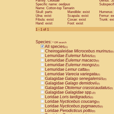
Family: Cebidae
Genus:
S
Cebidae
Saguinus midas
(0)
Specific name:
oedipus
Subspecif
Cebidae
Saguinus mystax
(0)
Name: Cotton-top Tamarin
Cebidae
Saguinus nigricollis
Skull: parts
Mandible: exist
(0)
Humerus: 
Cebidae
Saguinus oedipus
Ulna: exist
Scapula: exist
Femur: ex
(1)
Fibula: exist
Coxae: exist
Trunk: exi
Cebidae
Saguinus weddelli
(0)
Hand: exist
Foot: exist
Cebidae
Saguinus
spp.
(0)
Cebidae
Aotus trivirgatus
1 - 1 of 1
(0)
Cebidae
Cebus albifrons
(0)
Cebidae
Cebus apella
(0)
Species:
Cebidae
Cebus capucinus
* OR search
(0)
All species
Cebidae
Cebus nigrivittatus
(1)
(0)
Cheirogaleidae
Microcebus murinus
Cebidae
Cebus
spp.
(0)
(0)
Lemuridae
Eulemur fulvus
Cebidae
Saimiri boliviensis
(0)
(0)
Lemuridae
Eulemur macaco
Cebidae
Saimiri sciureus
(0)
(0)
Lemuridae
Eulemur mongoz
Atelidae
Alouatta caraya
(0)
(0)
Lemuridae
Lemur catta
Atelidae
Alouatta fusca
(0)
(0)
Lemuridae
Varecia variegata
Atelidae
Alouatta seniculus
(0)
(0)
Galagidae
Galago senegalensis
Atelidae
Alouatta
spp.
(0)
(0)
Galagidae
Galago demidovii
Atelidae
Ateles belzebuth
(0)
(0)
Galagidae
Otolemur crassicaudatus
Atelidae
Ateles geoffroyi
(0)
(0)
Galagidae
Galagidae
spp.
Atelidae
Ateles paniscus
(0)
(0)
Loridae
Loris tardigradus
Atelidae
Ateles
spp.
(0)
(0)
Loridae
Nycticebus coucang
Atelidae
Lagothrix lagothricha
(0)
(0)
Loridae
Nycticebus pygmaeus
Atelidae
Lagothrix lagothricha cana
(0)
(0)
Loridae
Perodicticus potto
Pitheciidae
Cacajao calvus rubicundu
(0)