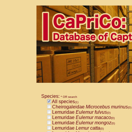
Species:
* OR search
All species
(1)
Cheirogaleidae
Microcebus murinus
(0)
Lemuridae
Eulemur fulvus
(0)
Lemuridae
Eulemur macaco
(0)
Lemuridae
Eulemur mongoz
(0)
Lemuridae
Lemur catta
(0)