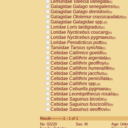
Lemuridae
Varecia variegata
(0)
Galagidae
Galago senegalensis
(0)
Galagidae
Galago demidovii
(0)
Galagidae
Otolemur crassicaudatus
(0)
Galagidae
Galagidae
spp.
(0)
Loridae
Loris tardigradus
(0)
Loridae
Nycticebus coucang
(0)
Loridae
Nycticebus pygmaeus
(0)
Loridae
Perodicticus potto
(0)
Tarsiidae
Tarsius syrichta
(0)
Cebidae
Callimico goeldii
(0)
Cebidae
Callithrix argentata
(0)
Cebidae
Callithrix geoffroyi
(0)
Cebidae
Callithrix humeralifer
(0)
Cebidae
Callithrix jacchus
(0)
Cebidae
Callithrix penicillata
(0)
Cebidae
Callithrix
spp.
(0)
Cebidae
Cebuella pygmaea
(0)
Cebidae
Leontopithecus rosalia
(0)
Cebidae
Saguinus bicolor
(0)
Cebidae
Saguinus fuscicollis
(0)
Cebidae
Saguinus geoffroyi
(0)
Cebidae
Saguinus imperator
(0)
Result-----------1 - 1 of 1
Cebidae
Saguinus labiatus
(0)
No: 02220
Sex: M
Age: Unk
Cebidae
Saguinus leucopus
(0)