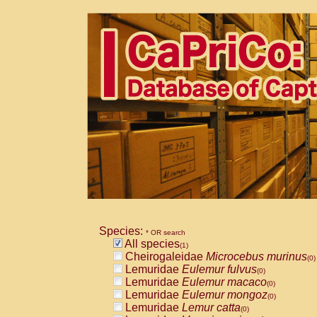
Species:
* OR search
All species
(1)
Cheirogaleidae
Microcebus murinus
(0)
Lemuridae
Eulemur fulvus
(0)
Lemuridae
Eulemur macaco
(0)
Lemuridae
Eulemur mongoz
(0)
Lemuridae
Lemur catta
(0)