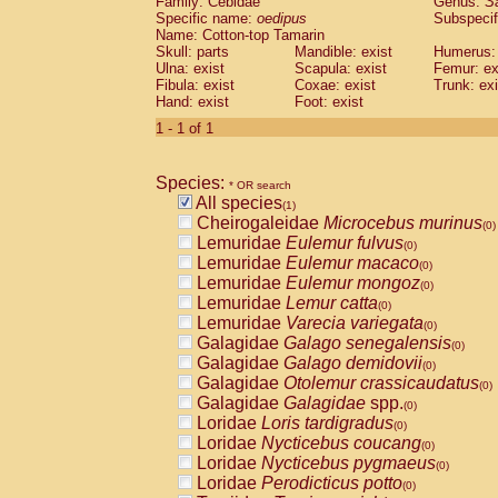
Family: Cebidae
Genus:
S
Cebidae
Saguinus midas
(0)
Specific name:
oedipus
Subspecif
Cebidae
Saguinus mystax
(0)
Name: Cotton-top Tamarin
Cebidae
Saguinus nigricollis
Skull: parts
Mandible: exist
(0)
Humerus: 
Cebidae
Saguinus oedipus
Ulna: exist
Scapula: exist
Femur: ex
(1)
Fibula: exist
Coxae: exist
Trunk: exi
Cebidae
Saguinus weddelli
(0)
Hand: exist
Foot: exist
Cebidae
Saguinus
spp.
(0)
Cebidae
Aotus trivirgatus
1 - 1 of 1
(0)
Cebidae
Cebus albifrons
(0)
Cebidae
Cebus apella
(0)
Species:
Cebidae
Cebus capucinus
* OR search
(0)
All species
Cebidae
Cebus nigrivittatus
(1)
(0)
Cheirogaleidae
Microcebus murinus
Cebidae
Cebus
spp.
(0)
(0)
Lemuridae
Eulemur fulvus
Cebidae
Saimiri boliviensis
(0)
(0)
Lemuridae
Eulemur macaco
Cebidae
Saimiri sciureus
(0)
(0)
Lemuridae
Eulemur mongoz
Atelidae
Alouatta caraya
(0)
(0)
Lemuridae
Lemur catta
Atelidae
Alouatta fusca
(0)
(0)
Lemuridae
Varecia variegata
Atelidae
Alouatta seniculus
(0)
(0)
Galagidae
Galago senegalensis
Atelidae
Alouatta
spp.
(0)
(0)
Galagidae
Galago demidovii
Atelidae
Ateles belzebuth
(0)
(0)
Galagidae
Otolemur crassicaudatus
Atelidae
Ateles geoffroyi
(0)
(0)
Galagidae
Galagidae
spp.
Atelidae
Ateles paniscus
(0)
(0)
Loridae
Loris tardigradus
Atelidae
Ateles
spp.
(0)
(0)
Loridae
Nycticebus coucang
Atelidae
Lagothrix lagothricha
(0)
(0)
Loridae
Nycticebus pygmaeus
Atelidae
Lagothrix lagothricha cana
(0)
(0)
Loridae
Perodicticus potto
Pitheciidae
Cacajao calvus rubicundu
(0)