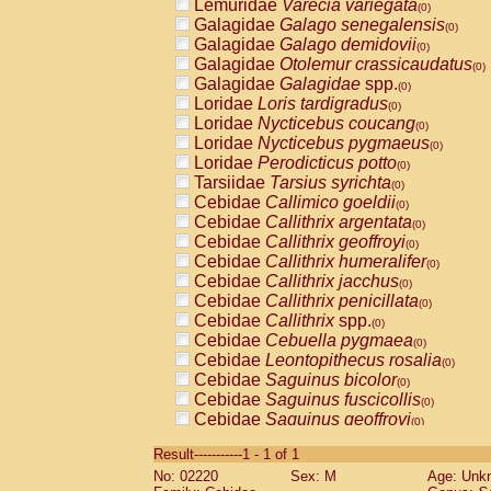
Lemuridae
Varecia variegata
(0)
Galagidae
Galago senegalensis
(0)
Galagidae
Galago demidovii
(0)
Galagidae
Otolemur crassicaudatus
(0)
Galagidae
Galagidae
spp.
(0)
Loridae
Loris tardigradus
(0)
Loridae
Nycticebus coucang
(0)
Loridae
Nycticebus pygmaeus
(0)
Loridae
Perodicticus potto
(0)
Tarsiidae
Tarsius syrichta
(0)
Cebidae
Callimico goeldii
(0)
Cebidae
Callithrix argentata
(0)
Cebidae
Callithrix geoffroyi
(0)
Cebidae
Callithrix humeralifer
(0)
Cebidae
Callithrix jacchus
(0)
Cebidae
Callithrix penicillata
(0)
Cebidae
Callithrix
spp.
(0)
Cebidae
Cebuella pygmaea
(0)
Cebidae
Leontopithecus rosalia
(0)
Cebidae
Saguinus bicolor
(0)
Cebidae
Saguinus fuscicollis
(0)
Cebidae
Saguinus geoffroyi
(0)
Cebidae
Saguinus imperator
(0)
Result-----------1 - 1 of 1
Cebidae
Saguinus labiatus
(0)
No: 02220
Sex: M
Age: Unk
Cebidae
Saguinus leucopus
(0)