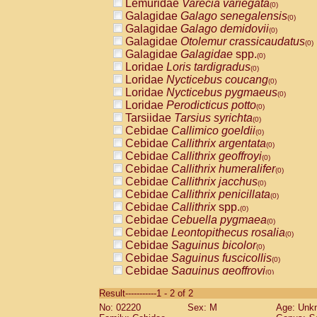
Lemuridae
Varecia variegata
(0)
Galagidae
Galago senegalensis
(0)
Galagidae
Galago demidovii
(0)
Galagidae
Otolemur crassicaudatus
(0)
Galagidae
Galagidae
spp.
(0)
Loridae
Loris tardigradus
(0)
Loridae
Nycticebus coucang
(0)
Loridae
Nycticebus pygmaeus
(0)
Loridae
Perodicticus potto
(0)
Tarsiidae
Tarsius syrichta
(0)
Cebidae
Callimico goeldii
(0)
Cebidae
Callithrix argentata
(0)
Cebidae
Callithrix geoffroyi
(0)
Cebidae
Callithrix humeralifer
(0)
Cebidae
Callithrix jacchus
(0)
Cebidae
Callithrix penicillata
(0)
Cebidae
Callithrix
spp.
(0)
Cebidae
Cebuella pygmaea
(0)
Cebidae
Leontopithecus rosalia
(0)
Cebidae
Saguinus bicolor
(0)
Cebidae
Saguinus fuscicollis
(0)
Cebidae
Saguinus geoffroyi
(0)
Cebidae
Saguinus imperator
(0)
Result-----------1 - 2 of 2
Cebidae
Saguinus labiatus
(0)
No: 02220
Sex: M
Age: Unk
Cebidae
Saguinus leucopus
(0)