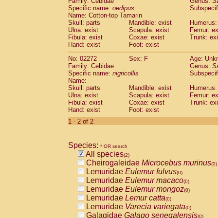
Family: Cebidae
Genus:
S
Cebidae
Saguinus midas
(0)
Specific name:
oedipus
Subspecif
Cebidae
Saguinus mystax
(0)
Name: Cotton-top Tamarin
Cebidae
Saguinus nigricollis
Skull: parts
Mandible: exist
(1)
Humerus: 
Cebidae
Saguinus oedipus
Ulna: exist
Scapula: exist
Femur: ex
(1)
Fibula: exist
Coxae: exist
Trunk: exi
Cebidae
Saguinus weddelli
(0)
Hand: exist
Foot: exist
Cebidae
Saguinus
spp.
(0)
Cebidae
Aotus trivirgatus
(0)
No: 02272
Sex: F
Age: Unk
Cebidae
Cebus albifrons
Family: Cebidae
Genus:
S
(0)
Cebidae
Cebus apella
Specific name:
nigricollis
Subspecif
(0)
Name:
Cebidae
Cebus capucinus
(0)
Skull: parts
Mandible: exist
Humerus: 
Cebidae
Cebus nigrivittatus
(0)
Ulna: exist
Scapula: exist
Femur: ex
Cebidae
Cebus
spp.
(0)
Fibula: exist
Coxae: exist
Trunk: exi
Cebidae
Saimiri boliviensis
Hand: exist
Foot: exist
(0)
Cebidae
Saimiri sciureus
(0)
1 - 2 of 2
Atelidae
Alouatta caraya
(0)
Atelidae
Alouatta fusca
(0)
Atelidae
Alouatta seniculus
Species:
(0)
* OR search
Atelidae
Alouatta
spp.
All species
(0)
(2)
Atelidae
Ateles belzebuth
Cheirogaleidae
Microcebus murinus
(0)
(0)
Atelidae
Ateles geoffroyi
Lemuridae
Eulemur fulvus
(0)
(0)
Atelidae
Ateles paniscus
Lemuridae
Eulemur macaco
(0)
(0)
Atelidae
Ateles
spp.
Lemuridae
Eulemur mongoz
(0)
(0)
Atelidae
Lagothrix lagothricha
Lemuridae
Lemur catta
(0)
(0)
Atelidae
Lagothrix lagothricha cana
Lemuridae
Varecia variegata
(0)
(0)
Pitheciidae
Cacajao calvus rubicundu
Galagidae
Galago senegalensis
(0)