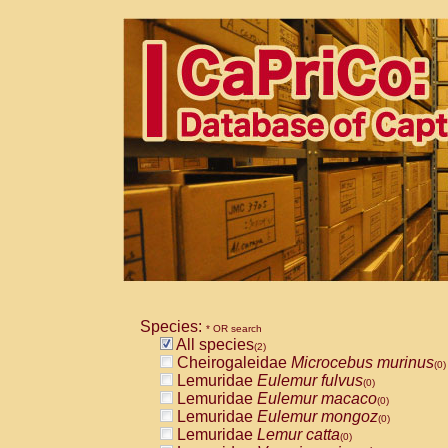
Species:
* OR search
All species
(2)
Cheirogaleidae
Microcebus murinus
(0)
Lemuridae
Eulemur fulvus
(0)
Lemuridae
Eulemur macaco
(0)
Lemuridae
Eulemur mongoz
(0)
Lemuridae
Lemur catta
(0)