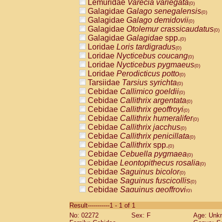
Lemuridae
Varecia variegata
(0)
Galagidae
Galago senegalensis
(0)
Galagidae
Galago demidovii
(0)
Galagidae
Otolemur crassicaudatus
(0)
Galagidae
Galagidae
spp.
(0)
Loridae
Loris tardigradus
(0)
Loridae
Nycticebus coucang
(0)
Loridae
Nycticebus pygmaeus
(0)
Loridae
Perodicticus potto
(0)
Tarsiidae
Tarsius syrichta
(0)
Cebidae
Callimico goeldii
(0)
Cebidae
Callithrix argentata
(0)
Cebidae
Callithrix geoffroyi
(0)
Cebidae
Callithrix humeralifer
(0)
Cebidae
Callithrix jacchus
(0)
Cebidae
Callithrix penicillata
(0)
Cebidae
Callithrix
spp.
(0)
Cebidae
Cebuella pygmaea
(0)
Cebidae
Leontopithecus rosalia
(0)
Cebidae
Saguinus bicolor
(0)
Cebidae
Saguinus fuscicollis
(0)
Cebidae
Saguinus geoffroyi
(0)
Cebidae
Saguinus imperator
(0)
Result-----------1 - 1 of 1
Cebidae
Saguinus labiatus
(0)
No: 02272
Sex: F
Age: Unk
Cebidae
Saguinus leucopus
(0)