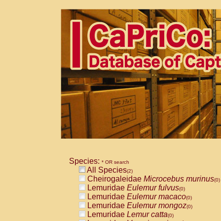
Species:
* OR search
All Species
(2)
Cheirogaleidae
Microcebus murinus
(0)
Lemuridae
Eulemur fulvus
(0)
Lemuridae
Eulemur macaco
(0)
Lemuridae
Eulemur mongoz
(0)
Lemuridae
Lemur catta
(0)