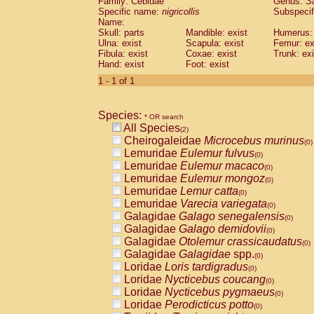
Family: Cebidae
Genus:
S
Cebidae
Saguinus midas
(0)
Specific name:
nigricollis
Subspecif
Cebidae
Saguinus mystax
(0)
Name:
Cebidae
Saguinus nigricollis
Skull: parts
Mandible: exist
(1)
Humerus: 
Cebidae
Saguinus oedipus
Ulna: exist
Scapula: exist
Femur: ex
(1)
Fibula: exist
Coxae: exist
Trunk: exi
Cebidae
Saguinus weddelli
(0)
Hand: exist
Foot: exist
Cebidae
Saguinus
spp.
(0)
Cebidae
Aotus trivirgatus
1 - 1 of 1
(0)
Cebidae
Cebus albifrons
(0)
Cebidae
Cebus apella
(0)
Species:
Cebidae
Cebus capucinus
* OR search
(0)
All Species
Cebidae
Cebus nigrivittatus
(2)
(0)
Cheirogaleidae
Microcebus murinus
Cebidae
Cebus
spp.
(0)
(0)
Lemuridae
Eulemur fulvus
Cebidae
Saimiri boliviensis
(0)
(0)
Lemuridae
Eulemur macaco
Cebidae
Saimiri sciureus
(0)
(0)
Lemuridae
Eulemur mongoz
Atelidae
Alouatta caraya
(0)
(0)
Lemuridae
Lemur catta
Atelidae
Alouatta fusca
(0)
(0)
Lemuridae
Varecia variegata
Atelidae
Alouatta seniculus
(0)
(0)
Galagidae
Galago senegalensis
Atelidae
Alouatta
spp.
(0)
(0)
Galagidae
Galago demidovii
Atelidae
Ateles belzebuth
(0)
(0)
Galagidae
Otolemur crassicaudatus
Atelidae
Ateles geoffroyi
(0)
(0)
Galagidae
Galagidae
spp.
Atelidae
Ateles paniscus
(0)
(0)
Loridae
Loris tardigradus
Atelidae
Ateles
spp.
(0)
(0)
Loridae
Nycticebus coucang
Atelidae
Lagothrix lagothricha
(0)
(0)
Loridae
Nycticebus pygmaeus
Atelidae
Lagothrix lagothricha cana
(0)
(0)
Loridae
Perodicticus potto
Pitheciidae
Cacajao calvus rubicundu
(0)