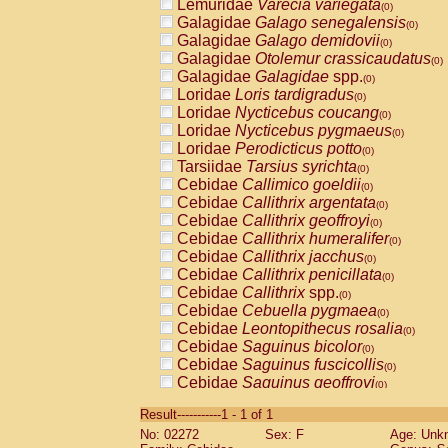
Lemuridae
Varecia variegata
(0)
Galagidae
Galago senegalensis
(0)
Galagidae
Galago demidovii
(0)
Galagidae
Otolemur crassicaudatus
(0)
Galagidae
Galagidae
spp.
(0)
Loridae
Loris tardigradus
(0)
Loridae
Nycticebus coucang
(0)
Loridae
Nycticebus pygmaeus
(0)
Loridae
Perodicticus potto
(0)
Tarsiidae
Tarsius syrichta
(0)
Cebidae
Callimico goeldii
(0)
Cebidae
Callithrix argentata
(0)
Cebidae
Callithrix geoffroyi
(0)
Cebidae
Callithrix humeralifer
(0)
Cebidae
Callithrix jacchus
(0)
Cebidae
Callithrix penicillata
(0)
Cebidae
Callithrix
spp.
(0)
Cebidae
Cebuella pygmaea
(0)
Cebidae
Leontopithecus rosalia
(0)
Cebidae
Saguinus bicolor
(0)
Cebidae
Saguinus fuscicollis
(0)
Cebidae
Saguinus geoffroyi
(0)
Cebidae
Saguinus imperator
(0)
Result-----------1 - 1 of 1
Cebidae
Saguinus labiatus
(0)
No: 02272
Sex: F
Age: Unk
Cebidae
Saguinus leucopus
(0)