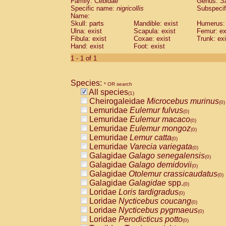
Family: Cebidae
Genus:
S
Cebidae
Saguinus midas
(0)
Specific name:
nigricollis
Subspecif
Cebidae
Saguinus mystax
(0)
Name:
Cebidae
Saguinus nigricollis
Skull: parts
Mandible: exist
(1)
Humerus: 
Cebidae
Saguinus oedipus
Ulna: exist
Scapula: exist
Femur: ex
(0)
Fibula: exist
Coxae: exist
Trunk: exi
Cebidae
Saguinus weddelli
(0)
Hand: exist
Foot: exist
Cebidae
Saguinus
spp.
(0)
Cebidae
Aotus trivirgatus
1 - 1 of 1
(0)
Cebidae
Cebus albifrons
(0)
Cebidae
Cebus apella
(0)
Species:
Cebidae
Cebus capucinus
* OR search
(0)
All species
Cebidae
Cebus nigrivittatus
(1)
(0)
Cheirogaleidae
Microcebus murinus
Cebidae
Cebus
spp.
(0)
(0)
Lemuridae
Eulemur fulvus
Cebidae
Saimiri boliviensis
(0)
(0)
Lemuridae
Eulemur macaco
Cebidae
Saimiri sciureus
(0)
(0)
Lemuridae
Eulemur mongoz
Atelidae
Alouatta caraya
(0)
(0)
Lemuridae
Lemur catta
Atelidae
Alouatta fusca
(0)
(0)
Lemuridae
Varecia variegata
Atelidae
Alouatta seniculus
(0)
(0)
Galagidae
Galago senegalensis
Atelidae
Alouatta
spp.
(0)
(0)
Galagidae
Galago demidovii
Atelidae
Ateles belzebuth
(0)
(0)
Galagidae
Otolemur crassicaudatus
Atelidae
Ateles geoffroyi
(0)
(0)
Galagidae
Galagidae
spp.
Atelidae
Ateles paniscus
(0)
(0)
Loridae
Loris tardigradus
Atelidae
Ateles
spp.
(0)
(0)
Loridae
Nycticebus coucang
Atelidae
Lagothrix lagothricha
(0)
(0)
Loridae
Nycticebus pygmaeus
Atelidae
Lagothrix lagothricha cana
(0)
(0)
Loridae
Perodicticus potto
Pitheciidae
Cacajao calvus rubicundu
(0)