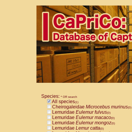
Species:
* OR search
All species
(1)
Cheirogaleidae
Microcebus murinus
(0)
Lemuridae
Eulemur fulvus
(0)
Lemuridae
Eulemur macaco
(0)
Lemuridae
Eulemur mongoz
(0)
Lemuridae
Lemur catta
(0)