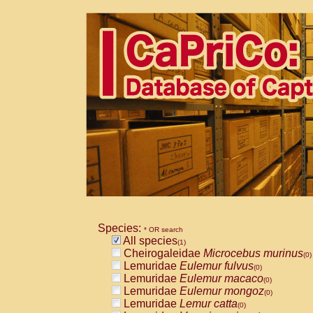
Species:
* OR search
All species
(1)
Cheirogaleidae
Microcebus murinus
(0)
Lemuridae
Eulemur fulvus
(0)
Lemuridae
Eulemur macaco
(0)
Lemuridae
Eulemur mongoz
(0)
Lemuridae
Lemur catta
(0)