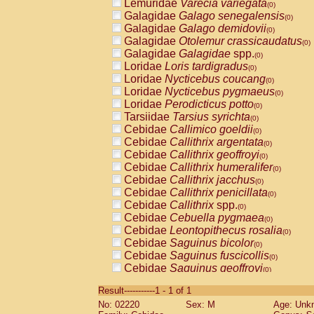
Lemuridae
Varecia variegata
(0)
Galagidae
Galago senegalensis
(0)
Galagidae
Galago demidovii
(0)
Galagidae
Otolemur crassicaudatus
(0)
Galagidae
Galagidae
spp.
(0)
Loridae
Loris tardigradus
(0)
Loridae
Nycticebus coucang
(0)
Loridae
Nycticebus pygmaeus
(0)
Loridae
Perodicticus potto
(0)
Tarsiidae
Tarsius syrichta
(0)
Cebidae
Callimico goeldii
(0)
Cebidae
Callithrix argentata
(0)
Cebidae
Callithrix geoffroyi
(0)
Cebidae
Callithrix humeralifer
(0)
Cebidae
Callithrix jacchus
(0)
Cebidae
Callithrix penicillata
(0)
Cebidae
Callithrix
spp.
(0)
Cebidae
Cebuella pygmaea
(0)
Cebidae
Leontopithecus rosalia
(0)
Cebidae
Saguinus bicolor
(0)
Cebidae
Saguinus fuscicollis
(0)
Cebidae
Saguinus geoffroyi
(0)
Cebidae
Saguinus imperator
(0)
Result-----------1 - 1 of 1
Cebidae
Saguinus labiatus
(0)
No: 02220
Sex: M
Age: Unk
Cebidae
Saguinus leucopus
(0)