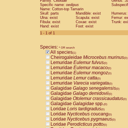
Family: Cebidae
Genus:
S
Cebidae
Saguinus midas
(0)
Specific name:
oedipus
Subspecif
Cebidae
Saguinus mystax
(0)
Name: Cotton-top Tamarin
Cebidae
Saguinus nigricollis
Skull: parts
Mandible: exist
(0)
Humerus: 
Cebidae
Saguinus oedipus
Ulna: exist
Scapula: exist
Femur: ex
(1)
Fibula: exist
Coxae: exist
Trunk: exi
Cebidae
Saguinus weddelli
(0)
Hand: exist
Foot: exist
Cebidae
Saguinus
spp.
(0)
Cebidae
Aotus trivirgatus
1 - 1 of 1
(0)
Cebidae
Cebus albifrons
(0)
Cebidae
Cebus apella
(0)
Species:
Cebidae
Cebus capucinus
* OR search
(0)
All species
Cebidae
Cebus nigrivittatus
(1)
(0)
Cheirogaleidae
Microcebus murinus
Cebidae
Cebus
spp.
(0)
(0)
Lemuridae
Eulemur fulvus
Cebidae
Saimiri boliviensis
(0)
(0)
Lemuridae
Eulemur macaco
Cebidae
Saimiri sciureus
(0)
(0)
Lemuridae
Eulemur mongoz
Atelidae
Alouatta caraya
(0)
(0)
Lemuridae
Lemur catta
Atelidae
Alouatta fusca
(0)
(0)
Lemuridae
Varecia variegata
Atelidae
Alouatta seniculus
(0)
(0)
Galagidae
Galago senegalensis
Atelidae
Alouatta
spp.
(0)
(0)
Galagidae
Galago demidovii
Atelidae
Ateles belzebuth
(0)
(0)
Galagidae
Otolemur crassicaudatus
Atelidae
Ateles geoffroyi
(0)
(0)
Galagidae
Galagidae
spp.
Atelidae
Ateles paniscus
(0)
(0)
Loridae
Loris tardigradus
Atelidae
Ateles
spp.
(0)
(0)
Loridae
Nycticebus coucang
Atelidae
Lagothrix lagothricha
(0)
(0)
Loridae
Nycticebus pygmaeus
Atelidae
Lagothrix lagothricha cana
(0)
(0)
Loridae
Perodicticus potto
Pitheciidae
Cacajao calvus rubicundu
(0)