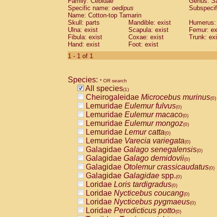
Family: Cebidae
Genus:
S
Cebidae
Saguinus midas
(0)
Specific name:
oedipus
Subspecif
Cebidae
Saguinus mystax
(0)
Name: Cotton-top Tamarin
Cebidae
Saguinus nigricollis
Skull: parts
Mandible: exist
(0)
Humerus: 
Cebidae
Saguinus oedipus
Ulna: exist
Scapula: exist
Femur: ex
(1)
Fibula: exist
Coxae: exist
Trunk: exi
Cebidae
Saguinus weddelli
(0)
Hand: exist
Foot: exist
Cebidae
Saguinus
spp.
(0)
Cebidae
Aotus trivirgatus
1 - 1 of 1
(0)
Cebidae
Cebus albifrons
(0)
Cebidae
Cebus apella
(0)
Species:
Cebidae
Cebus capucinus
* OR search
(0)
All species
Cebidae
Cebus nigrivittatus
(1)
(0)
Cheirogaleidae
Microcebus murinus
Cebidae
Cebus
spp.
(0)
(0)
Lemuridae
Eulemur fulvus
Cebidae
Saimiri boliviensis
(0)
(0)
Lemuridae
Eulemur macaco
Cebidae
Saimiri sciureus
(0)
(0)
Lemuridae
Eulemur mongoz
Atelidae
Alouatta caraya
(0)
(0)
Lemuridae
Lemur catta
Atelidae
Alouatta fusca
(0)
(0)
Lemuridae
Varecia variegata
Atelidae
Alouatta seniculus
(0)
(0)
Galagidae
Galago senegalensis
Atelidae
Alouatta
spp.
(0)
(0)
Galagidae
Galago demidovii
Atelidae
Ateles belzebuth
(0)
(0)
Galagidae
Otolemur crassicaudatus
Atelidae
Ateles geoffroyi
(0)
(0)
Galagidae
Galagidae
spp.
Atelidae
Ateles paniscus
(0)
(0)
Loridae
Loris tardigradus
Atelidae
Ateles
spp.
(0)
(0)
Loridae
Nycticebus coucang
Atelidae
Lagothrix lagothricha
(0)
(0)
Loridae
Nycticebus pygmaeus
Atelidae
Lagothrix lagothricha cana
(0)
(0)
Loridae
Perodicticus potto
Pitheciidae
Cacajao calvus rubicundu
(0)