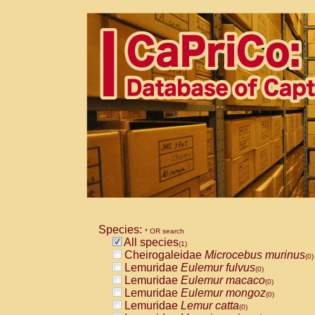
Species:
* OR search
All species
(1)
Cheirogaleidae
Microcebus murinus
(0)
Lemuridae
Eulemur fulvus
(0)
Lemuridae
Eulemur macaco
(0)
Lemuridae
Eulemur mongoz
(0)
Lemuridae
Lemur catta
(0)