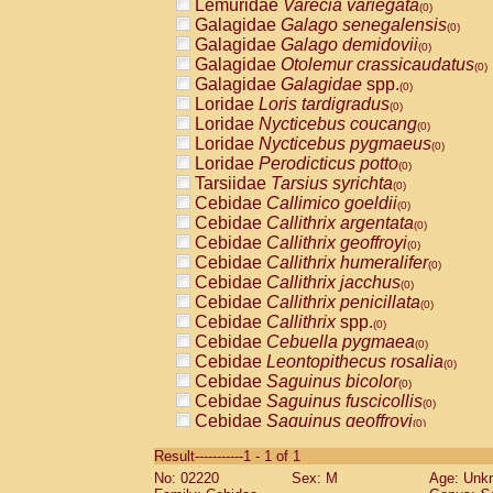
Lemuridae
Varecia variegata
(0)
Galagidae
Galago senegalensis
(0)
Galagidae
Galago demidovii
(0)
Galagidae
Otolemur crassicaudatus
(0)
Galagidae
Galagidae
spp.
(0)
Loridae
Loris tardigradus
(0)
Loridae
Nycticebus coucang
(0)
Loridae
Nycticebus pygmaeus
(0)
Loridae
Perodicticus potto
(0)
Tarsiidae
Tarsius syrichta
(0)
Cebidae
Callimico goeldii
(0)
Cebidae
Callithrix argentata
(0)
Cebidae
Callithrix geoffroyi
(0)
Cebidae
Callithrix humeralifer
(0)
Cebidae
Callithrix jacchus
(0)
Cebidae
Callithrix penicillata
(0)
Cebidae
Callithrix
spp.
(0)
Cebidae
Cebuella pygmaea
(0)
Cebidae
Leontopithecus rosalia
(0)
Cebidae
Saguinus bicolor
(0)
Cebidae
Saguinus fuscicollis
(0)
Cebidae
Saguinus geoffroyi
(0)
Cebidae
Saguinus imperator
(0)
Result-----------1 - 1 of 1
Cebidae
Saguinus labiatus
(0)
No: 02220
Sex: M
Age: Unk
Cebidae
Saguinus leucopus
(0)