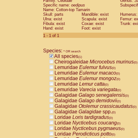
Family: Cebidae
Genus:
S
Cebidae
Saguinus midas
(0)
Specific name:
oedipus
Subspecif
Cebidae
Saguinus mystax
(0)
Name: Cotton-top Tamarin
Cebidae
Saguinus nigricollis
Skull: parts
Mandible: exist
(0)
Humerus: 
Cebidae
Saguinus oedipus
Ulna: exist
Scapula: exist
Femur: ex
(1)
Fibula: exist
Coxae: exist
Trunk: exi
Cebidae
Saguinus weddelli
(0)
Hand: exist
Foot: exist
Cebidae
Saguinus
spp.
(0)
Cebidae
Aotus trivirgatus
1 - 1 of 1
(0)
Cebidae
Cebus albifrons
(0)
Cebidae
Cebus apella
(0)
Species:
Cebidae
Cebus capucinus
* OR search
(0)
All species
Cebidae
Cebus nigrivittatus
(1)
(0)
Cheirogaleidae
Microcebus murinus
Cebidae
Cebus
spp.
(0)
(0)
Lemuridae
Eulemur fulvus
Cebidae
Saimiri boliviensis
(0)
(0)
Lemuridae
Eulemur macaco
Cebidae
Saimiri sciureus
(0)
(0)
Lemuridae
Eulemur mongoz
Atelidae
Alouatta caraya
(0)
(0)
Lemuridae
Lemur catta
Atelidae
Alouatta fusca
(0)
(0)
Lemuridae
Varecia variegata
Atelidae
Alouatta seniculus
(0)
(0)
Galagidae
Galago senegalensis
Atelidae
Alouatta
spp.
(0)
(0)
Galagidae
Galago demidovii
Atelidae
Ateles belzebuth
(0)
(0)
Galagidae
Otolemur crassicaudatus
Atelidae
Ateles geoffroyi
(0)
(0)
Galagidae
Galagidae
spp.
Atelidae
Ateles paniscus
(0)
(0)
Loridae
Loris tardigradus
Atelidae
Ateles
spp.
(0)
(0)
Loridae
Nycticebus coucang
Atelidae
Lagothrix lagothricha
(0)
(0)
Loridae
Nycticebus pygmaeus
Atelidae
Lagothrix lagothricha cana
(0)
(0)
Loridae
Perodicticus potto
Pitheciidae
Cacajao calvus rubicundu
(0)