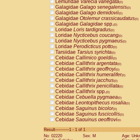
Lemuridae
Varecia variegata
(0)
Galagidae
Galago senegalensis
(0)
Galagidae
Galago demidovii
(0)
Galagidae
Otolemur crassicaudatus
(0)
Galagidae
Galagidae
spp.
(0)
Loridae
Loris tardigradus
(0)
Loridae
Nycticebus coucang
(0)
Loridae
Nycticebus pygmaeus
(0)
Loridae
Perodicticus potto
(0)
Tarsiidae
Tarsius syrichta
(0)
Cebidae
Callimico goeldii
(0)
Cebidae
Callithrix argentata
(0)
Cebidae
Callithrix geoffroyi
(0)
Cebidae
Callithrix humeralifer
(0)
Cebidae
Callithrix jacchus
(0)
Cebidae
Callithrix penicillata
(0)
Cebidae
Callithrix
spp.
(0)
Cebidae
Cebuella pygmaea
(0)
Cebidae
Leontopithecus rosalia
(0)
Cebidae
Saguinus bicolor
(0)
Cebidae
Saguinus fuscicollis
(0)
Cebidae
Saguinus geoffroyi
(0)
Cebidae
Saguinus imperator
(0)
Result-----------1 - 1 of 1
Cebidae
Saguinus labiatus
(0)
No: 02220
Sex: M
Age: Unk
Cebidae
Saguinus leucopus
(0)