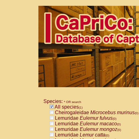
Species:
* OR search
All species
(1)
Cheirogaleidae
Microcebus murinus
(0)
Lemuridae
Eulemur fulvus
(0)
Lemuridae
Eulemur macaco
(0)
Lemuridae
Eulemur mongoz
(0)
Lemuridae
Lemur catta
(0)