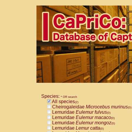
Species:
* OR search
All species
(2)
Cheirogaleidae
Microcebus murinus
(0)
Lemuridae
Eulemur fulvus
(0)
Lemuridae
Eulemur macaco
(0)
Lemuridae
Eulemur mongoz
(0)
Lemuridae
Lemur catta
(0)