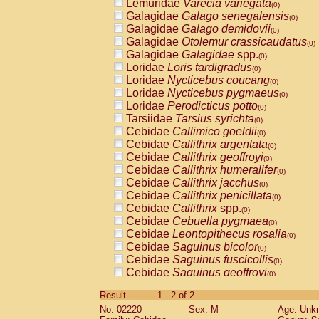
Lemuridae
Varecia variegata
(0)
Galagidae
Galago senegalensis
(0)
Galagidae
Galago demidovii
(0)
Galagidae
Otolemur crassicaudatus
(0)
Galagidae
Galagidae
spp.
(0)
Loridae
Loris tardigradus
(0)
Loridae
Nycticebus coucang
(0)
Loridae
Nycticebus pygmaeus
(0)
Loridae
Perodicticus potto
(0)
Tarsiidae
Tarsius syrichta
(0)
Cebidae
Callimico goeldii
(0)
Cebidae
Callithrix argentata
(0)
Cebidae
Callithrix geoffroyi
(0)
Cebidae
Callithrix humeralifer
(0)
Cebidae
Callithrix jacchus
(0)
Cebidae
Callithrix penicillata
(0)
Cebidae
Callithrix
spp.
(0)
Cebidae
Cebuella pygmaea
(0)
Cebidae
Leontopithecus rosalia
(0)
Cebidae
Saguinus bicolor
(0)
Cebidae
Saguinus fuscicollis
(0)
Cebidae
Saguinus geoffroyi
(0)
Cebidae
Saguinus imperator
(0)
Result-----------1 - 2 of 2
Cebidae
Saguinus labiatus
(0)
No: 02220
Sex: M
Age: Unk
Cebidae
Saguinus leucopus
(0)