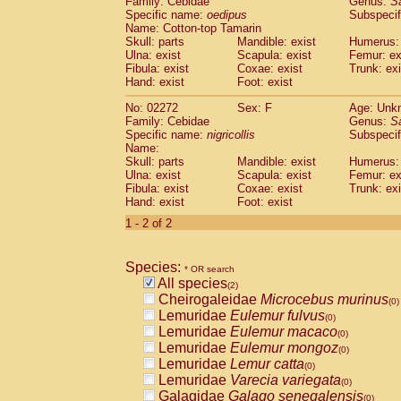
Family: Cebidae
Genus:
S
Cebidae
Saguinus midas
(0)
Specific name:
oedipus
Subspecif
Cebidae
Saguinus mystax
(0)
Name: Cotton-top Tamarin
Cebidae
Saguinus nigricollis
Skull: parts
Mandible: exist
(1)
Humerus: 
Cebidae
Saguinus oedipus
Ulna: exist
Scapula: exist
Femur: ex
(1)
Fibula: exist
Coxae: exist
Trunk: exi
Cebidae
Saguinus weddelli
(0)
Hand: exist
Foot: exist
Cebidae
Saguinus
spp.
(0)
Cebidae
Aotus trivirgatus
(0)
No: 02272
Sex: F
Age: Unk
Cebidae
Cebus albifrons
Family: Cebidae
Genus:
S
(0)
Cebidae
Cebus apella
Specific name:
nigricollis
Subspecif
(0)
Name:
Cebidae
Cebus capucinus
(0)
Skull: parts
Mandible: exist
Humerus: 
Cebidae
Cebus nigrivittatus
(0)
Ulna: exist
Scapula: exist
Femur: ex
Cebidae
Cebus
spp.
(0)
Fibula: exist
Coxae: exist
Trunk: exi
Cebidae
Saimiri boliviensis
Hand: exist
Foot: exist
(0)
Cebidae
Saimiri sciureus
(0)
1 - 2 of 2
Atelidae
Alouatta caraya
(0)
Atelidae
Alouatta fusca
(0)
Atelidae
Alouatta seniculus
Species:
(0)
* OR search
Atelidae
Alouatta
spp.
All species
(0)
(2)
Atelidae
Ateles belzebuth
Cheirogaleidae
Microcebus murinus
(0)
(0)
Atelidae
Ateles geoffroyi
Lemuridae
Eulemur fulvus
(0)
(0)
Atelidae
Ateles paniscus
Lemuridae
Eulemur macaco
(0)
(0)
Atelidae
Ateles
spp.
Lemuridae
Eulemur mongoz
(0)
(0)
Atelidae
Lagothrix lagothricha
Lemuridae
Lemur catta
(0)
(0)
Atelidae
Lagothrix lagothricha cana
Lemuridae
Varecia variegata
(0)
(0)
Pitheciidae
Cacajao calvus rubicundu
Galagidae
Galago senegalensis
(0)