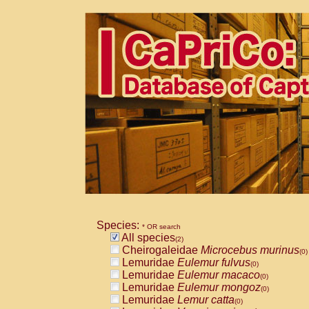
Species:
* OR search
All species
(2)
Cheirogaleidae
Microcebus murinus
(0)
Lemuridae
Eulemur fulvus
(0)
Lemuridae
Eulemur macaco
(0)
Lemuridae
Eulemur mongoz
(0)
Lemuridae
Lemur catta
(0)