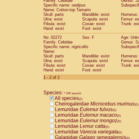
Family: Cebidae
Genus:
S
Cebidae
Saguinus midas
(0)
Specific name:
oedipus
Subspecif
Cebidae
Saguinus mystax
(0)
Name: Cotton-top Tamarin
Cebidae
Saguinus nigricollis
Skull: parts
Mandible: exist
(1)
Humerus: 
Cebidae
Saguinus oedipus
Ulna: exist
Scapula: exist
Femur: ex
(1)
Fibula: exist
Coxae: exist
Trunk: exi
Cebidae
Saguinus weddelli
(0)
Hand: exist
Foot: exist
Cebidae
Saguinus
spp.
(0)
Cebidae
Aotus trivirgatus
(0)
No: 02272
Sex: F
Age: Unk
Cebidae
Cebus albifrons
Family: Cebidae
Genus:
S
(0)
Cebidae
Cebus apella
Specific name:
nigricollis
Subspecif
(0)
Name:
Cebidae
Cebus capucinus
(0)
Skull: parts
Mandible: exist
Humerus: 
Cebidae
Cebus nigrivittatus
(0)
Ulna: exist
Scapula: exist
Femur: ex
Cebidae
Cebus
spp.
(0)
Fibula: exist
Coxae: exist
Trunk: exi
Cebidae
Saimiri boliviensis
Hand: exist
Foot: exist
(0)
Cebidae
Saimiri sciureus
(0)
1 - 2 of 2
Atelidae
Alouatta caraya
(0)
Atelidae
Alouatta fusca
(0)
Atelidae
Alouatta seniculus
Species:
(0)
* OR search
Atelidae
Alouatta
spp.
All species
(0)
(2)
Atelidae
Ateles belzebuth
Cheirogaleidae
Microcebus murinus
(0)
(0)
Atelidae
Ateles geoffroyi
Lemuridae
Eulemur fulvus
(0)
(0)
Atelidae
Ateles paniscus
Lemuridae
Eulemur macaco
(0)
(0)
Atelidae
Ateles
spp.
Lemuridae
Eulemur mongoz
(0)
(0)
Atelidae
Lagothrix lagothricha
Lemuridae
Lemur catta
(0)
(0)
Atelidae
Lagothrix lagothricha cana
Lemuridae
Varecia variegata
(0)
(0)
Pitheciidae
Cacajao calvus rubicundu
Galagidae
Galago senegalensis
(0)