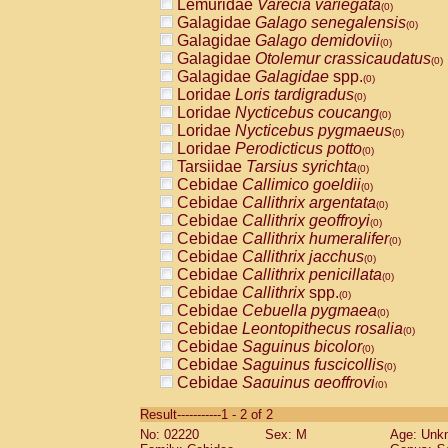
Lemuridae
Varecia variegata
(0)
Galagidae
Galago senegalensis
(0)
Galagidae
Galago demidovii
(0)
Galagidae
Otolemur crassicaudatus
(0)
Galagidae
Galagidae
spp.
(0)
Loridae
Loris tardigradus
(0)
Loridae
Nycticebus coucang
(0)
Loridae
Nycticebus pygmaeus
(0)
Loridae
Perodicticus potto
(0)
Tarsiidae
Tarsius syrichta
(0)
Cebidae
Callimico goeldii
(0)
Cebidae
Callithrix argentata
(0)
Cebidae
Callithrix geoffroyi
(0)
Cebidae
Callithrix humeralifer
(0)
Cebidae
Callithrix jacchus
(0)
Cebidae
Callithrix penicillata
(0)
Cebidae
Callithrix
spp.
(0)
Cebidae
Cebuella pygmaea
(0)
Cebidae
Leontopithecus rosalia
(0)
Cebidae
Saguinus bicolor
(0)
Cebidae
Saguinus fuscicollis
(0)
Cebidae
Saguinus geoffroyi
(0)
Cebidae
Saguinus imperator
(0)
Result-----------1 - 2 of 2
Cebidae
Saguinus labiatus
(0)
No: 02220
Sex: M
Age: Unk
Cebidae
Saguinus leucopus
(0)