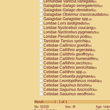
Lemuridae
Varecia variegata
(0)
Galagidae
Galago senegalensis
(0)
Galagidae
Galago demidovii
(0)
Galagidae
Otolemur crassicaudatus
(0)
Galagidae
Galagidae
spp.
(0)
Loridae
Loris tardigradus
(0)
Loridae
Nycticebus coucang
(0)
Loridae
Nycticebus pygmaeus
(0)
Loridae
Perodicticus potto
(0)
Tarsiidae
Tarsius syrichta
(0)
Cebidae
Callimico goeldii
(0)
Cebidae
Callithrix argentata
(0)
Cebidae
Callithrix geoffroyi
(0)
Cebidae
Callithrix humeralifer
(0)
Cebidae
Callithrix jacchus
(0)
Cebidae
Callithrix penicillata
(0)
Cebidae
Callithrix
spp.
(0)
Cebidae
Cebuella pygmaea
(0)
Cebidae
Leontopithecus rosalia
(0)
Cebidae
Saguinus bicolor
(0)
Cebidae
Saguinus fuscicollis
(0)
Cebidae
Saguinus geoffroyi
(0)
Cebidae
Saguinus imperator
(0)
Result-----------1 - 1 of 1
Cebidae
Saguinus labiatus
(0)
No: 02220
Sex: M
Age: Unk
Cebidae
Saguinus leucopus
(0)