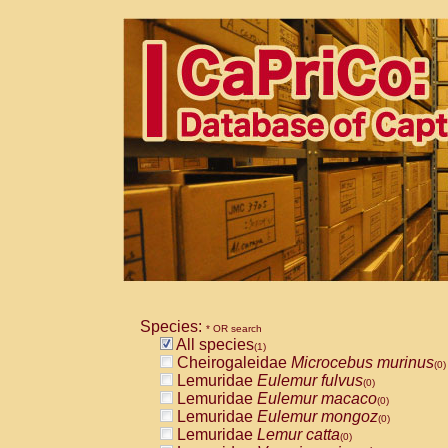
Species:
* OR search
All species
(1)
Cheirogaleidae
Microcebus murinus
(0)
Lemuridae
Eulemur fulvus
(0)
Lemuridae
Eulemur macaco
(0)
Lemuridae
Eulemur mongoz
(0)
Lemuridae
Lemur catta
(0)