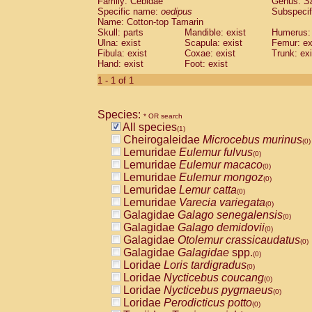
Family: Cebidae
Genus:
S
Cebidae
Saguinus midas
(0)
Specific name:
oedipus
Subspecif
Cebidae
Saguinus mystax
(0)
Name: Cotton-top Tamarin
Cebidae
Saguinus nigricollis
Skull: parts
Mandible: exist
(0)
Humerus: 
Cebidae
Saguinus oedipus
Ulna: exist
Scapula: exist
Femur: ex
(1)
Fibula: exist
Coxae: exist
Trunk: exi
Cebidae
Saguinus weddelli
(0)
Hand: exist
Foot: exist
Cebidae
Saguinus
spp.
(0)
Cebidae
Aotus trivirgatus
1 - 1 of 1
(0)
Cebidae
Cebus albifrons
(0)
Cebidae
Cebus apella
(0)
Species:
Cebidae
Cebus capucinus
* OR search
(0)
All species
Cebidae
Cebus nigrivittatus
(1)
(0)
Cheirogaleidae
Microcebus murinus
Cebidae
Cebus
spp.
(0)
(0)
Lemuridae
Eulemur fulvus
Cebidae
Saimiri boliviensis
(0)
(0)
Lemuridae
Eulemur macaco
Cebidae
Saimiri sciureus
(0)
(0)
Lemuridae
Eulemur mongoz
Atelidae
Alouatta caraya
(0)
(0)
Lemuridae
Lemur catta
Atelidae
Alouatta fusca
(0)
(0)
Lemuridae
Varecia variegata
Atelidae
Alouatta seniculus
(0)
(0)
Galagidae
Galago senegalensis
Atelidae
Alouatta
spp.
(0)
(0)
Galagidae
Galago demidovii
Atelidae
Ateles belzebuth
(0)
(0)
Galagidae
Otolemur crassicaudatus
Atelidae
Ateles geoffroyi
(0)
(0)
Galagidae
Galagidae
spp.
Atelidae
Ateles paniscus
(0)
(0)
Loridae
Loris tardigradus
Atelidae
Ateles
spp.
(0)
(0)
Loridae
Nycticebus coucang
Atelidae
Lagothrix lagothricha
(0)
(0)
Loridae
Nycticebus pygmaeus
Atelidae
Lagothrix lagothricha cana
(0)
(0)
Loridae
Perodicticus potto
Pitheciidae
Cacajao calvus rubicundu
(0)