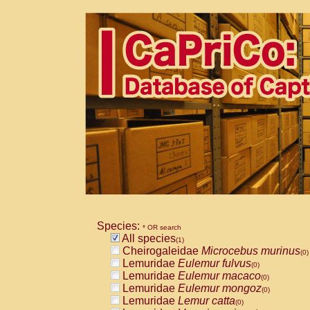
Species:
* OR search
All species
(1)
Cheirogaleidae
Microcebus murinus
(0)
Lemuridae
Eulemur fulvus
(0)
Lemuridae
Eulemur macaco
(0)
Lemuridae
Eulemur mongoz
(0)
Lemuridae
Lemur catta
(0)