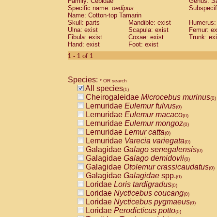
Family: Cebidae
Genus:
S
Cebidae
Saguinus midas
(0)
Specific name:
oedipus
Subspecif
Cebidae
Saguinus mystax
(0)
Name: Cotton-top Tamarin
Cebidae
Saguinus nigricollis
Skull: parts
Mandible: exist
(0)
Humerus: 
Cebidae
Saguinus oedipus
Ulna: exist
Scapula: exist
Femur: ex
(1)
Fibula: exist
Coxae: exist
Trunk: exi
Cebidae
Saguinus weddelli
(0)
Hand: exist
Foot: exist
Cebidae
Saguinus
spp.
(0)
Cebidae
Aotus trivirgatus
1 - 1 of 1
(0)
Cebidae
Cebus albifrons
(0)
Cebidae
Cebus apella
(0)
Species:
Cebidae
Cebus capucinus
* OR search
(0)
All species
Cebidae
Cebus nigrivittatus
(1)
(0)
Cheirogaleidae
Microcebus murinus
Cebidae
Cebus
spp.
(0)
(0)
Lemuridae
Eulemur fulvus
Cebidae
Saimiri boliviensis
(0)
(0)
Lemuridae
Eulemur macaco
Cebidae
Saimiri sciureus
(0)
(0)
Lemuridae
Eulemur mongoz
Atelidae
Alouatta caraya
(0)
(0)
Lemuridae
Lemur catta
Atelidae
Alouatta fusca
(0)
(0)
Lemuridae
Varecia variegata
Atelidae
Alouatta seniculus
(0)
(0)
Galagidae
Galago senegalensis
Atelidae
Alouatta
spp.
(0)
(0)
Galagidae
Galago demidovii
Atelidae
Ateles belzebuth
(0)
(0)
Galagidae
Otolemur crassicaudatus
Atelidae
Ateles geoffroyi
(0)
(0)
Galagidae
Galagidae
spp.
Atelidae
Ateles paniscus
(0)
(0)
Loridae
Loris tardigradus
Atelidae
Ateles
spp.
(0)
(0)
Loridae
Nycticebus coucang
Atelidae
Lagothrix lagothricha
(0)
(0)
Loridae
Nycticebus pygmaeus
Atelidae
Lagothrix lagothricha cana
(0)
(0)
Loridae
Perodicticus potto
Pitheciidae
Cacajao calvus rubicundu
(0)