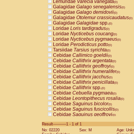
Lemuridae
Varecia variegata
(0)
Galagidae
Galago senegalensis
(0)
Galagidae
Galago demidovii
(0)
Galagidae
Otolemur crassicaudatus
(0)
Galagidae
Galagidae
spp.
(0)
Loridae
Loris tardigradus
(0)
Loridae
Nycticebus coucang
(0)
Loridae
Nycticebus pygmaeus
(0)
Loridae
Perodicticus potto
(0)
Tarsiidae
Tarsius syrichta
(0)
Cebidae
Callimico goeldii
(0)
Cebidae
Callithrix argentata
(0)
Cebidae
Callithrix geoffroyi
(0)
Cebidae
Callithrix humeralifer
(0)
Cebidae
Callithrix jacchus
(0)
Cebidae
Callithrix penicillata
(0)
Cebidae
Callithrix
spp.
(0)
Cebidae
Cebuella pygmaea
(0)
Cebidae
Leontopithecus rosalia
(0)
Cebidae
Saguinus bicolor
(0)
Cebidae
Saguinus fuscicollis
(0)
Cebidae
Saguinus geoffroyi
(0)
Cebidae
Saguinus imperator
(0)
Result-----------1 - 1 of 1
Cebidae
Saguinus labiatus
(0)
No: 02220
Sex: M
Age: Unk
Cebidae
Saguinus leucopus
(0)