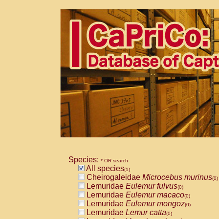
Species:
* OR search
All species
(1)
Cheirogaleidae
Microcebus murinus
(0)
Lemuridae
Eulemur fulvus
(0)
Lemuridae
Eulemur macaco
(0)
Lemuridae
Eulemur mongoz
(0)
Lemuridae
Lemur catta
(0)