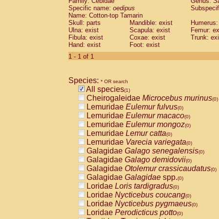
Family: Cebidae
Genus:
S
Cebidae
Saguinus midas
(0)
Specific name:
oedipus
Subspecif
Cebidae
Saguinus mystax
(0)
Name: Cotton-top Tamarin
Cebidae
Saguinus nigricollis
Skull: parts
Mandible: exist
(0)
Humerus: 
Cebidae
Saguinus oedipus
Ulna: exist
Scapula: exist
Femur: ex
(1)
Fibula: exist
Coxae: exist
Trunk: exi
Cebidae
Saguinus weddelli
(0)
Hand: exist
Foot: exist
Cebidae
Saguinus
spp.
(0)
Cebidae
Aotus trivirgatus
1 - 1 of 1
(0)
Cebidae
Cebus albifrons
(0)
Cebidae
Cebus apella
(0)
Species:
Cebidae
Cebus capucinus
* OR search
(0)
All species
Cebidae
Cebus nigrivittatus
(1)
(0)
Cheirogaleidae
Microcebus murinus
Cebidae
Cebus
spp.
(0)
(0)
Lemuridae
Eulemur fulvus
Cebidae
Saimiri boliviensis
(0)
(0)
Lemuridae
Eulemur macaco
Cebidae
Saimiri sciureus
(0)
(0)
Lemuridae
Eulemur mongoz
Atelidae
Alouatta caraya
(0)
(0)
Lemuridae
Lemur catta
Atelidae
Alouatta fusca
(0)
(0)
Lemuridae
Varecia variegata
Atelidae
Alouatta seniculus
(0)
(0)
Galagidae
Galago senegalensis
Atelidae
Alouatta
spp.
(0)
(0)
Galagidae
Galago demidovii
Atelidae
Ateles belzebuth
(0)
(0)
Galagidae
Otolemur crassicaudatus
Atelidae
Ateles geoffroyi
(0)
(0)
Galagidae
Galagidae
spp.
Atelidae
Ateles paniscus
(0)
(0)
Loridae
Loris tardigradus
Atelidae
Ateles
spp.
(0)
(0)
Loridae
Nycticebus coucang
Atelidae
Lagothrix lagothricha
(0)
(0)
Loridae
Nycticebus pygmaeus
Atelidae
Lagothrix lagothricha cana
(0)
(0)
Loridae
Perodicticus potto
Pitheciidae
Cacajao calvus rubicundu
(0)