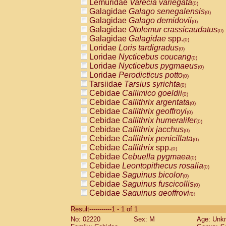
Lemuridae
Varecia variegata
(0)
Galagidae
Galago senegalensis
(0)
Galagidae
Galago demidovii
(0)
Galagidae
Otolemur crassicaudatus
(0)
Galagidae
Galagidae
spp.
(0)
Loridae
Loris tardigradus
(0)
Loridae
Nycticebus coucang
(0)
Loridae
Nycticebus pygmaeus
(0)
Loridae
Perodicticus potto
(0)
Tarsiidae
Tarsius syrichta
(0)
Cebidae
Callimico goeldii
(0)
Cebidae
Callithrix argentata
(0)
Cebidae
Callithrix geoffroyi
(0)
Cebidae
Callithrix humeralifer
(0)
Cebidae
Callithrix jacchus
(0)
Cebidae
Callithrix penicillata
(0)
Cebidae
Callithrix
spp.
(0)
Cebidae
Cebuella pygmaea
(0)
Cebidae
Leontopithecus rosalia
(0)
Cebidae
Saguinus bicolor
(0)
Cebidae
Saguinus fuscicollis
(0)
Cebidae
Saguinus geoffroyi
(0)
Cebidae
Saguinus imperator
(0)
Result-----------1 - 1 of 1
Cebidae
Saguinus labiatus
(0)
No: 02220
Sex: M
Age: Unk
Cebidae
Saguinus leucopus
(0)