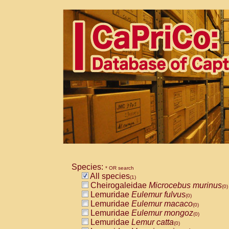
Species:
* OR search
All species
(1)
Cheirogaleidae
Microcebus murinus
(0)
Lemuridae
Eulemur fulvus
(0)
Lemuridae
Eulemur macaco
(0)
Lemuridae
Eulemur mongoz
(0)
Lemuridae
Lemur catta
(0)