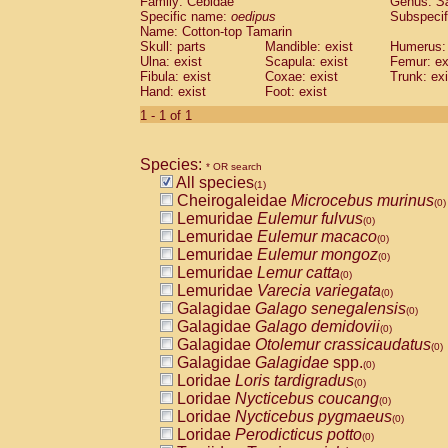
Family: Cebidae
Genus:
S
Cebidae
Saguinus midas
(0)
Specific name:
oedipus
Subspecif
Cebidae
Saguinus mystax
(0)
Name: Cotton-top Tamarin
Cebidae
Saguinus nigricollis
Skull: parts
Mandible: exist
(0)
Humerus: 
Cebidae
Saguinus oedipus
Ulna: exist
Scapula: exist
Femur: ex
(1)
Fibula: exist
Coxae: exist
Trunk: exi
Cebidae
Saguinus weddelli
(0)
Hand: exist
Foot: exist
Cebidae
Saguinus
spp.
(0)
Cebidae
Aotus trivirgatus
1 - 1 of 1
(0)
Cebidae
Cebus albifrons
(0)
Cebidae
Cebus apella
(0)
Species:
Cebidae
Cebus capucinus
* OR search
(0)
All species
Cebidae
Cebus nigrivittatus
(1)
(0)
Cheirogaleidae
Microcebus murinus
Cebidae
Cebus
spp.
(0)
(0)
Lemuridae
Eulemur fulvus
Cebidae
Saimiri boliviensis
(0)
(0)
Lemuridae
Eulemur macaco
Cebidae
Saimiri sciureus
(0)
(0)
Lemuridae
Eulemur mongoz
Atelidae
Alouatta caraya
(0)
(0)
Lemuridae
Lemur catta
Atelidae
Alouatta fusca
(0)
(0)
Lemuridae
Varecia variegata
Atelidae
Alouatta seniculus
(0)
(0)
Galagidae
Galago senegalensis
Atelidae
Alouatta
spp.
(0)
(0)
Galagidae
Galago demidovii
Atelidae
Ateles belzebuth
(0)
(0)
Galagidae
Otolemur crassicaudatus
Atelidae
Ateles geoffroyi
(0)
(0)
Galagidae
Galagidae
spp.
Atelidae
Ateles paniscus
(0)
(0)
Loridae
Loris tardigradus
Atelidae
Ateles
spp.
(0)
(0)
Loridae
Nycticebus coucang
Atelidae
Lagothrix lagothricha
(0)
(0)
Loridae
Nycticebus pygmaeus
Atelidae
Lagothrix lagothricha cana
(0)
(0)
Loridae
Perodicticus potto
Pitheciidae
Cacajao calvus rubicundu
(0)