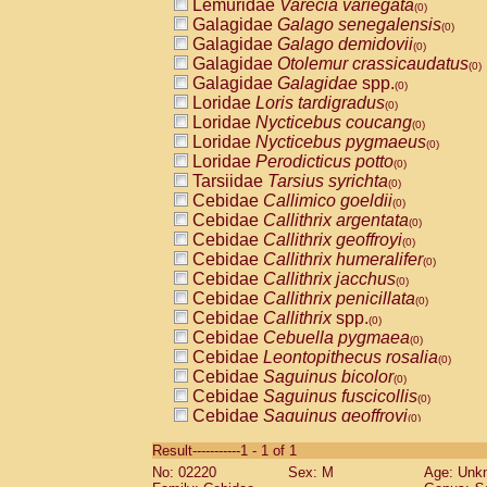
Lemuridae
Varecia variegata
(0)
Galagidae
Galago senegalensis
(0)
Galagidae
Galago demidovii
(0)
Galagidae
Otolemur crassicaudatus
(0)
Galagidae
Galagidae
spp.
(0)
Loridae
Loris tardigradus
(0)
Loridae
Nycticebus coucang
(0)
Loridae
Nycticebus pygmaeus
(0)
Loridae
Perodicticus potto
(0)
Tarsiidae
Tarsius syrichta
(0)
Cebidae
Callimico goeldii
(0)
Cebidae
Callithrix argentata
(0)
Cebidae
Callithrix geoffroyi
(0)
Cebidae
Callithrix humeralifer
(0)
Cebidae
Callithrix jacchus
(0)
Cebidae
Callithrix penicillata
(0)
Cebidae
Callithrix
spp.
(0)
Cebidae
Cebuella pygmaea
(0)
Cebidae
Leontopithecus rosalia
(0)
Cebidae
Saguinus bicolor
(0)
Cebidae
Saguinus fuscicollis
(0)
Cebidae
Saguinus geoffroyi
(0)
Cebidae
Saguinus imperator
(0)
Result-----------1 - 1 of 1
Cebidae
Saguinus labiatus
(0)
No: 02220
Sex: M
Age: Unk
Cebidae
Saguinus leucopus
(0)