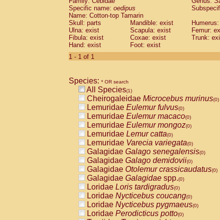
Family: Cebidae
Genus:
S
Cebidae
Saguinus midas
(0)
Specific name:
oedipus
Subspecif
Cebidae
Saguinus mystax
(0)
Name: Cotton-top Tamarin
Cebidae
Saguinus nigricollis
Skull: parts
Mandible: exist
(0)
Humerus: 
Cebidae
Saguinus oedipus
Ulna: exist
Scapula: exist
Femur: ex
(1)
Fibula: exist
Coxae: exist
Trunk: exi
Cebidae
Saguinus weddelli
(0)
Hand: exist
Foot: exist
Cebidae
Saguinus
spp.
(0)
Cebidae
Aotus trivirgatus
1 - 1 of 1
(0)
Cebidae
Cebus albifrons
(0)
Cebidae
Cebus apella
(0)
Species:
Cebidae
Cebus capucinus
* OR search
(0)
All Species
Cebidae
Cebus nigrivittatus
(1)
(0)
Cheirogaleidae
Microcebus murinus
Cebidae
Cebus
spp.
(0)
(0)
Lemuridae
Eulemur fulvus
Cebidae
Saimiri boliviensis
(0)
(0)
Lemuridae
Eulemur macaco
Cebidae
Saimiri sciureus
(0)
(0)
Lemuridae
Eulemur mongoz
Atelidae
Alouatta caraya
(0)
(0)
Lemuridae
Lemur catta
Atelidae
Alouatta fusca
(0)
(0)
Lemuridae
Varecia variegata
Atelidae
Alouatta seniculus
(0)
(0)
Galagidae
Galago senegalensis
Atelidae
Alouatta
spp.
(0)
(0)
Galagidae
Galago demidovii
Atelidae
Ateles belzebuth
(0)
(0)
Galagidae
Otolemur crassicaudatus
Atelidae
Ateles geoffroyi
(0)
(0)
Galagidae
Galagidae
spp.
Atelidae
Ateles paniscus
(0)
(0)
Loridae
Loris tardigradus
Atelidae
Ateles
spp.
(0)
(0)
Loridae
Nycticebus coucang
Atelidae
Lagothrix lagothricha
(0)
(0)
Loridae
Nycticebus pygmaeus
Atelidae
Lagothrix lagothricha cana
(0)
(0)
Loridae
Perodicticus potto
Pitheciidae
Cacajao calvus rubicundu
(0)