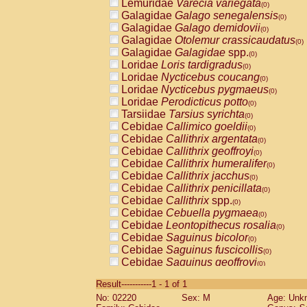
Lemuridae
Varecia variegata
(0)
Galagidae
Galago senegalensis
(0)
Galagidae
Galago demidovii
(0)
Galagidae
Otolemur crassicaudatus
(0)
Galagidae
Galagidae
spp.
(0)
Loridae
Loris tardigradus
(0)
Loridae
Nycticebus coucang
(0)
Loridae
Nycticebus pygmaeus
(0)
Loridae
Perodicticus potto
(0)
Tarsiidae
Tarsius syrichta
(0)
Cebidae
Callimico goeldii
(0)
Cebidae
Callithrix argentata
(0)
Cebidae
Callithrix geoffroyi
(0)
Cebidae
Callithrix humeralifer
(0)
Cebidae
Callithrix jacchus
(0)
Cebidae
Callithrix penicillata
(0)
Cebidae
Callithrix
spp.
(0)
Cebidae
Cebuella pygmaea
(0)
Cebidae
Leontopithecus rosalia
(0)
Cebidae
Saguinus bicolor
(0)
Cebidae
Saguinus fuscicollis
(0)
Cebidae
Saguinus geoffroyi
(0)
Cebidae
Saguinus imperator
(0)
Result-----------1 - 1 of 1
Cebidae
Saguinus labiatus
(0)
No: 02220
Sex: M
Age: Unk
Cebidae
Saguinus leucopus
(0)