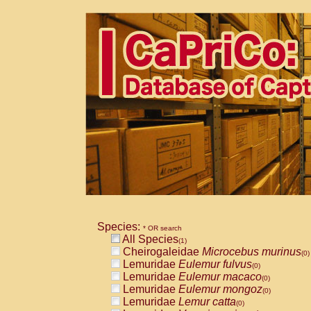
Species:
* OR search
All Species
(1)
Cheirogaleidae
Microcebus murinus
(0)
Lemuridae
Eulemur fulvus
(0)
Lemuridae
Eulemur macaco
(0)
Lemuridae
Eulemur mongoz
(0)
Lemuridae
Lemur catta
(0)