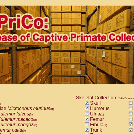
Skeletal Collection:
* AND sear
Skull
)
dae
Microcebus murinus
Humerus
(0)
ulemur fulvus
Ulna
(0)
(1)
ulemur macaco
Femur
(0)
ulemur mongoz
Fibula
(0)
(1)
emur catta
Trunk
(0)