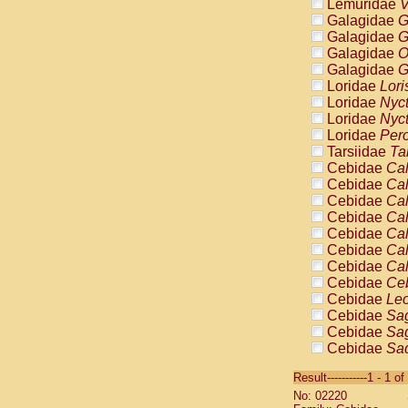
Lemuridae
V
Galagidae
G
Galagidae
G
Galagidae
O
Galagidae
G
Loridae
Lori
Loridae
Nyc
Loridae
Nyc
Loridae
Pero
Tarsiidae
Ta
Cebidae
Cal
Cebidae
Cal
Cebidae
Cal
Cebidae
Cal
Cebidae
Cal
Cebidae
Cal
Cebidae
Cal
Cebidae
Ce
Cebidae
Leo
Cebidae
Sag
Cebidae
Sag
Cebidae
Sag
Cebidae
Sag
Result-----------1 - 1 of
Cebidae
Sag
No: 02220
Cebidae
Sa