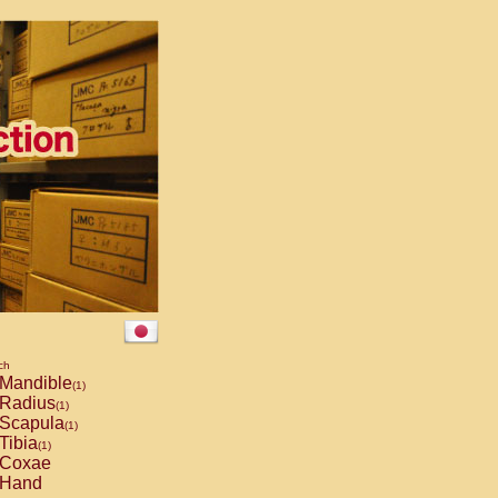
ch
Mandible
(1)
Radius
(1)
Scapula
(1)
Tibia
(1)
Coxae
Hand