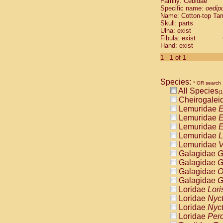
Family: Cebidae
Cebidae
Sa
Specific name:
oedip
Cebidae
Sa
Name: Cotton-top Ta
Cebidae
Sag
Skull: parts
Cebidae
Sa
Ulna: exist
Fibula: exist
Cebidae
Sag
Hand: exist
Cebidae
Sa
Cebidae
Aot
1 - 1 of 1
Cebidae
Ceb
Cebidae
Ceb
Species:
Cebidae
Ce
* OR search
All Species
Cebidae
Ceb
(1
Cheirogalei
Cebidae
Ce
Lemuridae
E
Cebidae
Sai
Lemuridae
E
Cebidae
Sai
Lemuridae
E
Atelidae
Alo
Lemuridae
L
Atelidae
Alo
Lemuridae
V
Atelidae
Alo
Galagidae
G
Atelidae
Alo
Galagidae
G
Atelidae
Ate
Galagidae
O
Atelidae
Ate
Galagidae
G
Atelidae
Ate
Loridae
Lori
Atelidae
Ate
Loridae
Nyc
Atelidae
Lag
Loridae
Nyc
Atelidae
Lag
Loridae
Pero
Pitheciidae