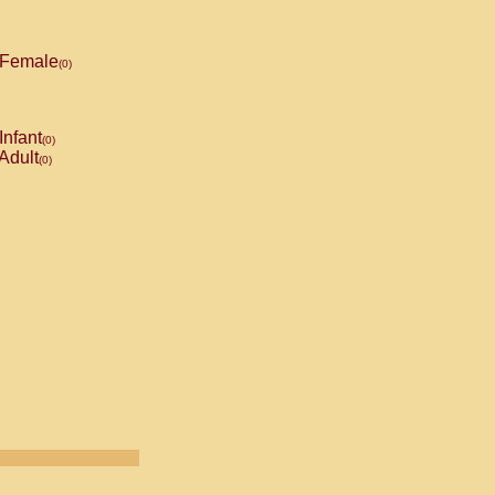
Female
(0)
Infant
(0)
Adult
(0)