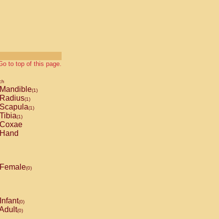
Go to top of this page.
ch
Mandible
(1)
Radius
(1)
Scapula
(1)
Tibia
(1)
Coxae
Hand
Female
(0)
Infant
(0)
Adult
(0)