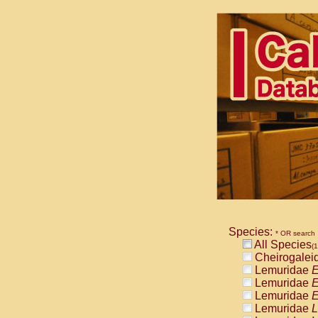
Species:
* OR search
All Species
(1
Cheirogalei
Lemuridae
E
Lemuridae
E
Lemuridae
E
Lemuridae
L