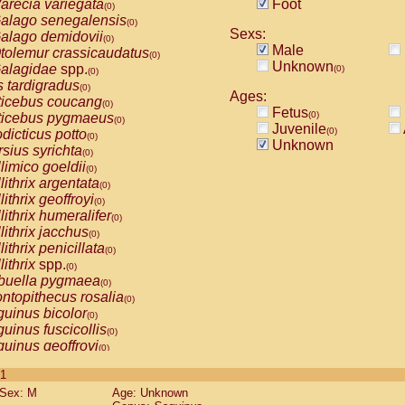
arecia variegata
Foot
(0)
alago senegalensis
(0)
Sexs:
alago demidovii
(0)
Male
tolemur crassicaudatus
(0)
Unknown
alagidae
spp.
(0)
(0)
s tardigradus
(0)
Ages:
ticebus coucang
(0)
Fetus
(0)
ticebus pygmaeus
(0)
Juvenile
(0)
dicticus potto
(0)
Unknown
rsius syrichta
(0)
limico goeldii
(0)
lithrix argentata
(0)
lithrix geoffroyi
(0)
lithrix humeralifer
(0)
lithrix jacchus
(0)
lithrix penicillata
(0)
lithrix
spp.
(0)
buella pygmaea
(0)
ntopithecus rosalia
(0)
uinus bicolor
(0)
uinus fuscicollis
(0)
uinus geoffroyi
(0)
uinus imperator
(0)
 1
uinus labiatus
(0)
Sex: M
Age: Unknown
guinus leucopus
(0)