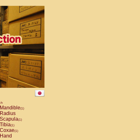
ch
Mandible
(1)
Radius
Scapula
(1)
Tibia
(1)
Coxae
(1)
Hand