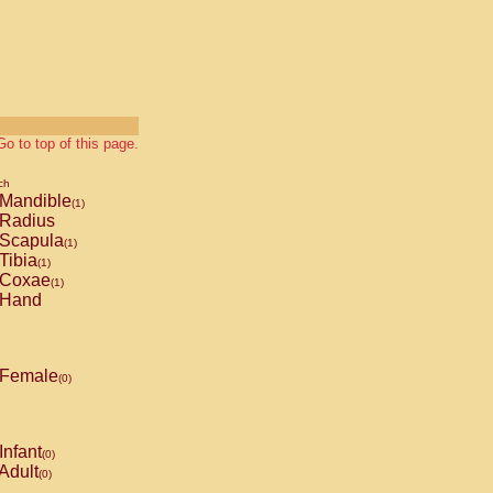
Go to top of this page.
ch
Mandible
(1)
Radius
Scapula
(1)
Tibia
(1)
Coxae
(1)
Hand
Female
(0)
Infant
(0)
Adult
(0)