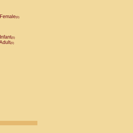
Female
(0)
Infant
(0)
Adult
(0)