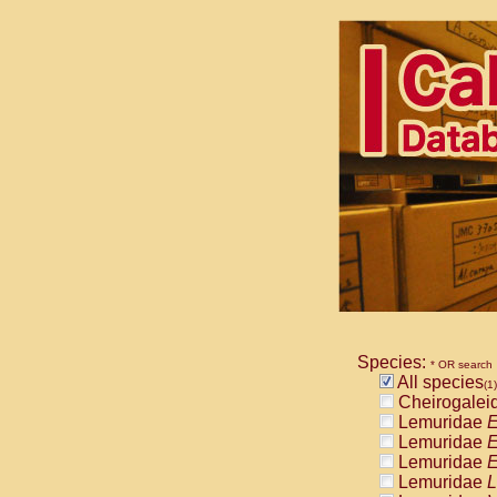
Species:
* OR search
All species
(1)
Cheirogalei
Lemuridae
E
Lemuridae
E
Lemuridae
E
Lemuridae
L