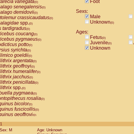
arecia variegata
Foot
(0)
alago senegalensis
(0)
Sexs:
alago demidovii
(0)
Male
tolemur crassicaudatus
(0)
Unknown
alagidae
spp.
(0)
(0)
s tardigradus
(0)
Ages:
ticebus coucang
(0)
Fetus
(0)
ticebus pygmaeus
(0)
Juvenile
(0)
dicticus potto
(0)
Unknown
rsius syrichta
(0)
limico goeldii
(0)
lithrix argentata
(0)
lithrix geoffroyi
(0)
lithrix humeralifer
(0)
lithrix jacchus
(0)
lithrix penicillata
(0)
lithrix
spp.
(0)
buella pygmaea
(0)
ntopithecus rosalia
(0)
uinus bicolor
(0)
uinus fuscicollis
(0)
uinus geoffroyi
(0)
uinus imperator
(0)
 1
uinus labiatus
(0)
Sex: M
Age: Unknown
guinus leucopus
(0)