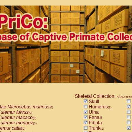
Skeletal Collection:
* AND sear
Skull
dae
Microcebus murinus
Humerus
(0)
(1)
ulemur fulvus
Ulna
(0)
ulemur macaco
Femur
(0)
ulemur mongoz
Fibula
(0)
emur catta
Trunk
(0)
(1)