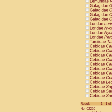
Lemuridae
V
Galagidae
G
Galagidae
G
Galagidae
O
Galagidae
G
Loridae
Lori
Loridae
Nyc
Loridae
Nyc
Loridae
Pero
Tarsiidae
Ta
Cebidae
Cal
Cebidae
Cal
Cebidae
Cal
Cebidae
Cal
Cebidae
Cal
Cebidae
Cal
Cebidae
Cal
Cebidae
Ce
Cebidae
Leo
Cebidae
Sag
Cebidae
Sag
Cebidae
Sag
Cebidae
Sag
Result-----------1 - 1 of
Cebidae
Sag
No: 02220
Cebidae
Sa