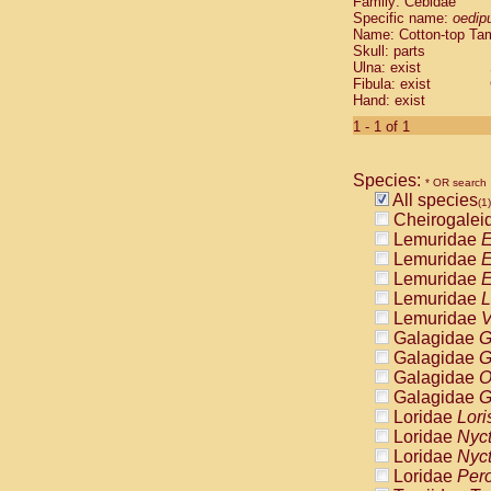
Family: Cebidae
Cebidae
Sa
Specific name:
oedip
Cebidae
Sa
Name: Cotton-top Ta
Cebidae
Sag
Skull: parts
Cebidae
Sa
Ulna: exist
Fibula: exist
Cebidae
Sag
Hand: exist
Cebidae
Sa
Cebidae
Aot
1 - 1 of 1
Cebidae
Ceb
Cebidae
Ceb
Species:
Cebidae
Ce
* OR search
All species
Cebidae
Ceb
(1)
Cheirogalei
Cebidae
Ce
Lemuridae
E
Cebidae
Sai
Lemuridae
E
Cebidae
Sai
Lemuridae
E
Atelidae
Alo
Lemuridae
L
Atelidae
Alo
Lemuridae
V
Atelidae
Alo
Galagidae
G
Atelidae
Alo
Galagidae
G
Atelidae
Ate
Galagidae
O
Atelidae
Ate
Galagidae
G
Atelidae
Ate
Loridae
Lori
Atelidae
Ate
Loridae
Nyc
Atelidae
Lag
Loridae
Nyc
Atelidae
Lag
Loridae
Pero
Pitheciidae