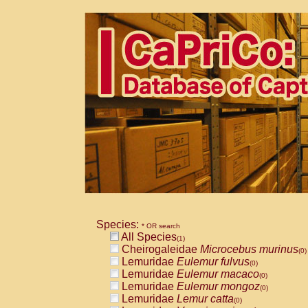
Species:
* OR search
All Species
(1)
Cheirogaleidae
Microcebus murinus
(0)
Lemuridae
Eulemur fulvus
(0)
Lemuridae
Eulemur macaco
(0)
Lemuridae
Eulemur mongoz
(0)
Lemuridae
Lemur catta
(0)