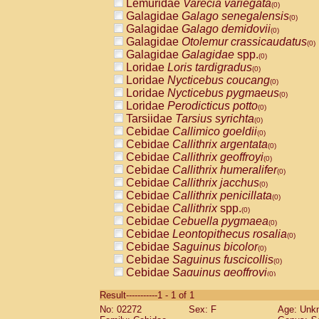
Lemuridae
Varecia variegata
(0)
Galagidae
Galago senegalensis
(0)
Galagidae
Galago demidovii
(0)
Galagidae
Otolemur crassicaudatus
(0)
Galagidae
Galagidae
spp.
(0)
Loridae
Loris tardigradus
(0)
Loridae
Nycticebus coucang
(0)
Loridae
Nycticebus pygmaeus
(0)
Loridae
Perodicticus potto
(0)
Tarsiidae
Tarsius syrichta
(0)
Cebidae
Callimico goeldii
(0)
Cebidae
Callithrix argentata
(0)
Cebidae
Callithrix geoffroyi
(0)
Cebidae
Callithrix humeralifer
(0)
Cebidae
Callithrix jacchus
(0)
Cebidae
Callithrix penicillata
(0)
Cebidae
Callithrix
spp.
(0)
Cebidae
Cebuella pygmaea
(0)
Cebidae
Leontopithecus rosalia
(0)
Cebidae
Saguinus bicolor
(0)
Cebidae
Saguinus fuscicollis
(0)
Cebidae
Saguinus geoffroyi
(0)
Cebidae
Saguinus imperator
(0)
Result-----------1 - 1 of 1
Cebidae
Saguinus labiatus
(0)
No: 02272
Sex: F
Age: Unk
Cebidae
Saguinus leucopus
(0)