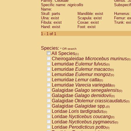
Family: Cebidae
Genus:
S
Cebidae
Saguinus midas
(0)
Specific name:
nigricollis
Subspecif
Cebidae
Saguinus mystax
(0)
Name:
Cebidae
Saguinus nigricollis
Skull: parts
Mandible: exist
(1)
Humerus: 
Cebidae
Saguinus oedipus
Ulna: exist
Scapula: exist
Femur: ex
(0)
Fibula: exist
Coxae: exist
Trunk: exi
Cebidae
Saguinus weddelli
(0)
Hand: exist
Foot: exist
Cebidae
Saguinus
spp.
(0)
Cebidae
Aotus trivirgatus
1 - 1 of 1
(0)
Cebidae
Cebus albifrons
(0)
Cebidae
Cebus apella
(0)
Species:
Cebidae
Cebus capucinus
* OR search
(0)
All Species
Cebidae
Cebus nigrivittatus
(1)
(0)
Cheirogaleidae
Microcebus murinus
Cebidae
Cebus
spp.
(0)
(0)
Lemuridae
Eulemur fulvus
Cebidae
Saimiri boliviensis
(0)
(0)
Lemuridae
Eulemur macaco
Cebidae
Saimiri sciureus
(0)
(0)
Lemuridae
Eulemur mongoz
Atelidae
Alouatta caraya
(0)
(0)
Lemuridae
Lemur catta
Atelidae
Alouatta fusca
(0)
(0)
Lemuridae
Varecia variegata
Atelidae
Alouatta seniculus
(0)
(0)
Galagidae
Galago senegalensis
Atelidae
Alouatta
spp.
(0)
(0)
Galagidae
Galago demidovii
Atelidae
Ateles belzebuth
(0)
(0)
Galagidae
Otolemur crassicaudatus
Atelidae
Ateles geoffroyi
(0)
(0)
Galagidae
Galagidae
spp.
Atelidae
Ateles paniscus
(0)
(0)
Loridae
Loris tardigradus
Atelidae
Ateles
spp.
(0)
(0)
Loridae
Nycticebus coucang
Atelidae
Lagothrix lagothricha
(0)
(0)
Loridae
Nycticebus pygmaeus
Atelidae
Lagothrix lagothricha cana
(0)
(0)
Loridae
Perodicticus potto
Pitheciidae
Cacajao calvus rubicundu
(0)