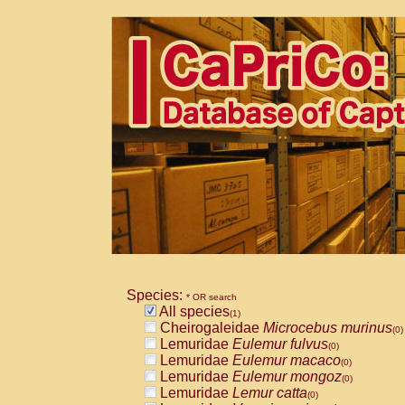
Species:
* OR search
All species
(1)
Cheirogaleidae
Microcebus murinus
(0)
Lemuridae
Eulemur fulvus
(0)
Lemuridae
Eulemur macaco
(0)
Lemuridae
Eulemur mongoz
(0)
Lemuridae
Lemur catta
(0)