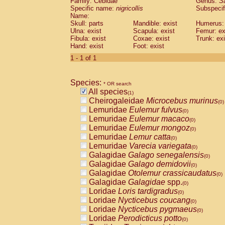
Family: Cebidae
Genus:
S
Cebidae
Saguinus midas
(0)
Specific name:
nigricollis
Subspecif
Cebidae
Saguinus mystax
(0)
Name:
Cebidae
Saguinus nigricollis
Skull: parts
Mandible: exist
(1)
Humerus: 
Cebidae
Saguinus oedipus
Ulna: exist
Scapula: exist
Femur: ex
(0)
Fibula: exist
Coxae: exist
Trunk: exi
Cebidae
Saguinus weddelli
(0)
Hand: exist
Foot: exist
Cebidae
Saguinus
spp.
(0)
Cebidae
Aotus trivirgatus
1 - 1 of 1
(0)
Cebidae
Cebus albifrons
(0)
Cebidae
Cebus apella
(0)
Species:
Cebidae
Cebus capucinus
* OR search
(0)
All species
Cebidae
Cebus nigrivittatus
(1)
(0)
Cheirogaleidae
Microcebus murinus
Cebidae
Cebus
spp.
(0)
(0)
Lemuridae
Eulemur fulvus
Cebidae
Saimiri boliviensis
(0)
(0)
Lemuridae
Eulemur macaco
Cebidae
Saimiri sciureus
(0)
(0)
Lemuridae
Eulemur mongoz
Atelidae
Alouatta caraya
(0)
(0)
Lemuridae
Lemur catta
Atelidae
Alouatta fusca
(0)
(0)
Lemuridae
Varecia variegata
Atelidae
Alouatta seniculus
(0)
(0)
Galagidae
Galago senegalensis
Atelidae
Alouatta
spp.
(0)
(0)
Galagidae
Galago demidovii
Atelidae
Ateles belzebuth
(0)
(0)
Galagidae
Otolemur crassicaudatus
Atelidae
Ateles geoffroyi
(0)
(0)
Galagidae
Galagidae
spp.
Atelidae
Ateles paniscus
(0)
(0)
Loridae
Loris tardigradus
Atelidae
Ateles
spp.
(0)
(0)
Loridae
Nycticebus coucang
Atelidae
Lagothrix lagothricha
(0)
(0)
Loridae
Nycticebus pygmaeus
Atelidae
Lagothrix lagothricha cana
(0)
(0)
Loridae
Perodicticus potto
Pitheciidae
Cacajao calvus rubicundu
(0)