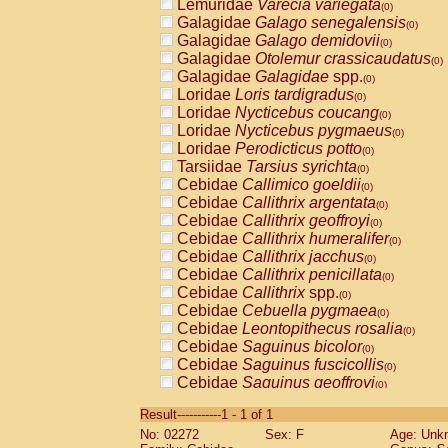
Lemuridae
Varecia variegata
(0)
Galagidae
Galago senegalensis
(0)
Galagidae
Galago demidovii
(0)
Galagidae
Otolemur crassicaudatus
(0)
Galagidae
Galagidae
spp.
(0)
Loridae
Loris tardigradus
(0)
Loridae
Nycticebus coucang
(0)
Loridae
Nycticebus pygmaeus
(0)
Loridae
Perodicticus potto
(0)
Tarsiidae
Tarsius syrichta
(0)
Cebidae
Callimico goeldii
(0)
Cebidae
Callithrix argentata
(0)
Cebidae
Callithrix geoffroyi
(0)
Cebidae
Callithrix humeralifer
(0)
Cebidae
Callithrix jacchus
(0)
Cebidae
Callithrix penicillata
(0)
Cebidae
Callithrix
spp.
(0)
Cebidae
Cebuella pygmaea
(0)
Cebidae
Leontopithecus rosalia
(0)
Cebidae
Saguinus bicolor
(0)
Cebidae
Saguinus fuscicollis
(0)
Cebidae
Saguinus geoffroyi
(0)
Cebidae
Saguinus imperator
(0)
Result-----------1 - 1 of 1
Cebidae
Saguinus labiatus
(0)
No: 02272
Sex: F
Age: Unk
Cebidae
Saguinus leucopus
(0)