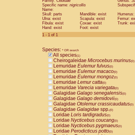
Family: Cebidae
Genus:
S
Cebidae
Saguinus midas
(0)
Specific name:
nigricollis
Subspecif
Cebidae
Saguinus mystax
(0)
Name:
Cebidae
Saguinus nigricollis
Skull: parts
Mandible: exist
(1)
Humerus: 
Cebidae
Saguinus oedipus
Ulna: exist
Scapula: exist
Femur: ex
(0)
Fibula: exist
Coxae: exist
Trunk: exi
Cebidae
Saguinus weddelli
(0)
Hand: exist
Foot: exist
Cebidae
Saguinus
spp.
(0)
Cebidae
Aotus trivirgatus
1 - 1 of 1
(0)
Cebidae
Cebus albifrons
(0)
Cebidae
Cebus apella
(0)
Species:
Cebidae
Cebus capucinus
* OR search
(0)
All species
Cebidae
Cebus nigrivittatus
(1)
(0)
Cheirogaleidae
Microcebus murinus
Cebidae
Cebus
spp.
(0)
(0)
Lemuridae
Eulemur fulvus
Cebidae
Saimiri boliviensis
(0)
(0)
Lemuridae
Eulemur macaco
Cebidae
Saimiri sciureus
(0)
(0)
Lemuridae
Eulemur mongoz
Atelidae
Alouatta caraya
(0)
(0)
Lemuridae
Lemur catta
Atelidae
Alouatta fusca
(0)
(0)
Lemuridae
Varecia variegata
Atelidae
Alouatta seniculus
(0)
(0)
Galagidae
Galago senegalensis
Atelidae
Alouatta
spp.
(0)
(0)
Galagidae
Galago demidovii
Atelidae
Ateles belzebuth
(0)
(0)
Galagidae
Otolemur crassicaudatus
Atelidae
Ateles geoffroyi
(0)
(0)
Galagidae
Galagidae
spp.
Atelidae
Ateles paniscus
(0)
(0)
Loridae
Loris tardigradus
Atelidae
Ateles
spp.
(0)
(0)
Loridae
Nycticebus coucang
Atelidae
Lagothrix lagothricha
(0)
(0)
Loridae
Nycticebus pygmaeus
Atelidae
Lagothrix lagothricha cana
(0)
(0)
Loridae
Perodicticus potto
Pitheciidae
Cacajao calvus rubicundu
(0)