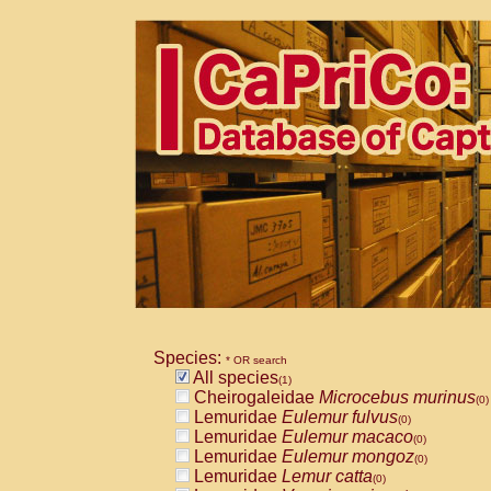
Species:
* OR search
All species
(1)
Cheirogaleidae
Microcebus murinus
(0)
Lemuridae
Eulemur fulvus
(0)
Lemuridae
Eulemur macaco
(0)
Lemuridae
Eulemur mongoz
(0)
Lemuridae
Lemur catta
(0)