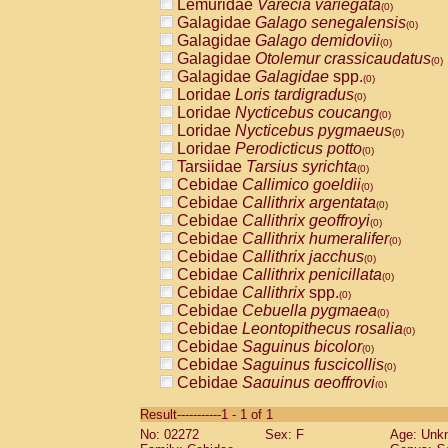
Lemuridae
Varecia variegata
(0)
Galagidae
Galago senegalensis
(0)
Galagidae
Galago demidovii
(0)
Galagidae
Otolemur crassicaudatus
(0)
Galagidae
Galagidae
spp.
(0)
Loridae
Loris tardigradus
(0)
Loridae
Nycticebus coucang
(0)
Loridae
Nycticebus pygmaeus
(0)
Loridae
Perodicticus potto
(0)
Tarsiidae
Tarsius syrichta
(0)
Cebidae
Callimico goeldii
(0)
Cebidae
Callithrix argentata
(0)
Cebidae
Callithrix geoffroyi
(0)
Cebidae
Callithrix humeralifer
(0)
Cebidae
Callithrix jacchus
(0)
Cebidae
Callithrix penicillata
(0)
Cebidae
Callithrix
spp.
(0)
Cebidae
Cebuella pygmaea
(0)
Cebidae
Leontopithecus rosalia
(0)
Cebidae
Saguinus bicolor
(0)
Cebidae
Saguinus fuscicollis
(0)
Cebidae
Saguinus geoffroyi
(0)
Cebidae
Saguinus imperator
(0)
Result-----------1 - 1 of 1
Cebidae
Saguinus labiatus
(0)
No: 02272
Sex: F
Age: Unk
Cebidae
Saguinus leucopus
(0)