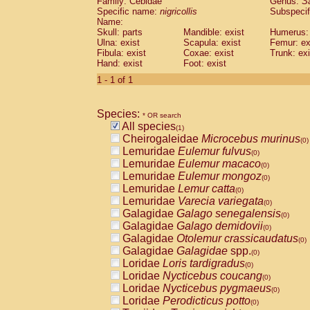
Family: Cebidae
Genus:
S
Cebidae
Saguinus midas
(0)
Specific name:
nigricollis
Subspecif
Cebidae
Saguinus mystax
(0)
Name:
Cebidae
Saguinus nigricollis
Skull: parts
Mandible: exist
(1)
Humerus: 
Cebidae
Saguinus oedipus
Ulna: exist
Scapula: exist
Femur: ex
(0)
Fibula: exist
Coxae: exist
Trunk: exi
Cebidae
Saguinus weddelli
(0)
Hand: exist
Foot: exist
Cebidae
Saguinus
spp.
(0)
Cebidae
Aotus trivirgatus
1 - 1 of 1
(0)
Cebidae
Cebus albifrons
(0)
Cebidae
Cebus apella
(0)
Species:
Cebidae
Cebus capucinus
* OR search
(0)
All species
Cebidae
Cebus nigrivittatus
(1)
(0)
Cheirogaleidae
Microcebus murinus
Cebidae
Cebus
spp.
(0)
(0)
Lemuridae
Eulemur fulvus
Cebidae
Saimiri boliviensis
(0)
(0)
Lemuridae
Eulemur macaco
Cebidae
Saimiri sciureus
(0)
(0)
Lemuridae
Eulemur mongoz
Atelidae
Alouatta caraya
(0)
(0)
Lemuridae
Lemur catta
Atelidae
Alouatta fusca
(0)
(0)
Lemuridae
Varecia variegata
Atelidae
Alouatta seniculus
(0)
(0)
Galagidae
Galago senegalensis
Atelidae
Alouatta
spp.
(0)
(0)
Galagidae
Galago demidovii
Atelidae
Ateles belzebuth
(0)
(0)
Galagidae
Otolemur crassicaudatus
Atelidae
Ateles geoffroyi
(0)
(0)
Galagidae
Galagidae
spp.
Atelidae
Ateles paniscus
(0)
(0)
Loridae
Loris tardigradus
Atelidae
Ateles
spp.
(0)
(0)
Loridae
Nycticebus coucang
Atelidae
Lagothrix lagothricha
(0)
(0)
Loridae
Nycticebus pygmaeus
Atelidae
Lagothrix lagothricha cana
(0)
(0)
Loridae
Perodicticus potto
Pitheciidae
Cacajao calvus rubicundu
(0)