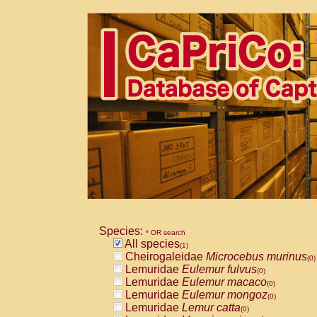
Species:
* OR search
All species
(1)
Cheirogaleidae
Microcebus murinus
(0)
Lemuridae
Eulemur fulvus
(0)
Lemuridae
Eulemur macaco
(0)
Lemuridae
Eulemur mongoz
(0)
Lemuridae
Lemur catta
(0)