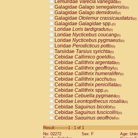
Lemuridae
Varecia variegata
(0)
Galagidae
Galago senegalensis
(0)
Galagidae
Galago demidovii
(0)
Galagidae
Otolemur crassicaudatus
(0)
Galagidae
Galagidae
spp.
(0)
Loridae
Loris tardigradus
(0)
Loridae
Nycticebus coucang
(0)
Loridae
Nycticebus pygmaeus
(0)
Loridae
Perodicticus potto
(0)
Tarsiidae
Tarsius syrichta
(0)
Cebidae
Callimico goeldii
(0)
Cebidae
Callithrix argentata
(0)
Cebidae
Callithrix geoffroyi
(0)
Cebidae
Callithrix humeralifer
(0)
Cebidae
Callithrix jacchus
(0)
Cebidae
Callithrix penicillata
(0)
Cebidae
Callithrix
spp.
(0)
Cebidae
Cebuella pygmaea
(0)
Cebidae
Leontopithecus rosalia
(0)
Cebidae
Saguinus bicolor
(0)
Cebidae
Saguinus fuscicollis
(0)
Cebidae
Saguinus geoffroyi
(0)
Cebidae
Saguinus imperator
(0)
Result-----------1 - 1 of 1
Cebidae
Saguinus labiatus
(0)
No: 02272
Sex: F
Age: Unk
Cebidae
Saguinus leucopus
(0)