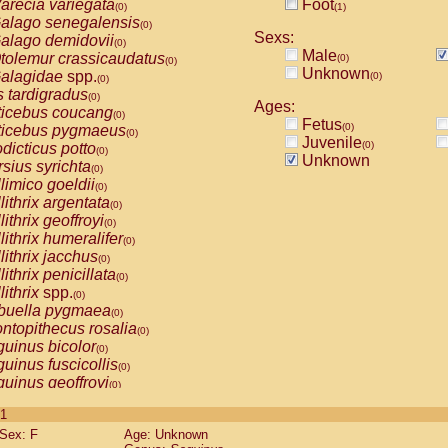
arecia variegata
Foot
(0)
(1)
alago senegalensis
(0)
Sexs:
alago demidovii
(0)
Male
tolemur crassicaudatus
(0)
(0)
Unknown
alagidae
spp.
(0)
(0)
s tardigradus
(0)
Ages:
ticebus coucang
(0)
Fetus
(0)
ticebus pygmaeus
(0)
Juvenile
(0)
dicticus potto
(0)
Unknown
rsius syrichta
(0)
limico goeldii
(0)
lithrix argentata
(0)
lithrix geoffroyi
(0)
lithrix humeralifer
(0)
lithrix jacchus
(0)
lithrix penicillata
(0)
lithrix
spp.
(0)
buella pygmaea
(0)
ntopithecus rosalia
(0)
uinus bicolor
(0)
uinus fuscicollis
(0)
uinus geoffroyi
(0)
uinus imperator
(0)
 1
uinus labiatus
(0)
Sex: F
Age: Unknown
guinus leucopus
(0)