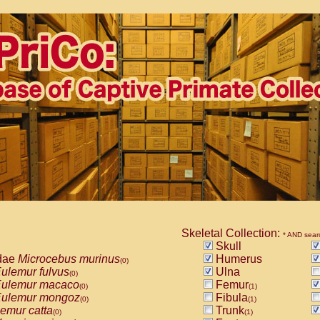
Skeletal Collection:
* AND sear
Skull
dae
Microcebus murinus
Humerus
(0)
ulemur fulvus
Ulna
(0)
ulemur macaco
Femur
(0)
(1)
ulemur mongoz
Fibula
(0)
(1)
emur catta
Trunk
(0)
(1)