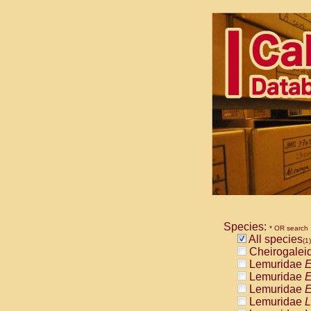
Species:
* OR search
All species
(1)
Cheirogalei
Lemuridae
E
Lemuridae
E
Lemuridae
E
Lemuridae
L