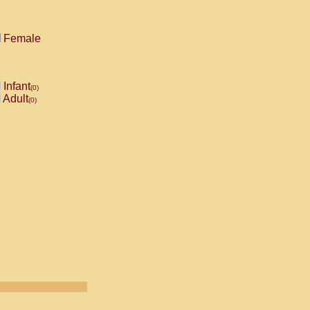
Female
Infant
(0)
Adult
(0)