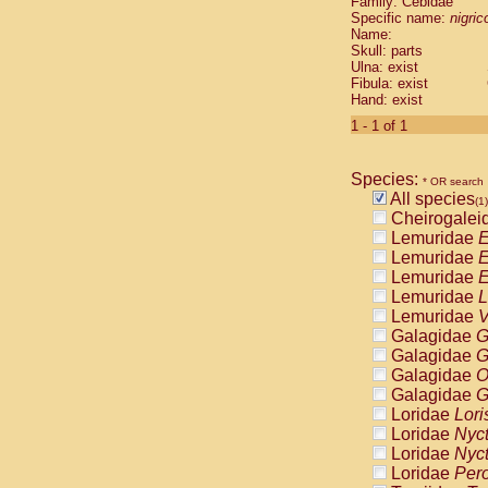
Family: Cebidae
Cebidae
Sa
Specific name:
nigrico
Cebidae
Sa
Name:
Cebidae
Sag
Skull: parts
Cebidae
Sa
Ulna: exist
Fibula: exist
Cebidae
Sag
Hand: exist
Cebidae
Sa
Cebidae
Aot
1 - 1 of 1
Cebidae
Ceb
Cebidae
Ceb
Species:
Cebidae
Ce
* OR search
All species
Cebidae
Ceb
(1)
Cheirogalei
Cebidae
Ce
Lemuridae
E
Cebidae
Sai
Lemuridae
E
Cebidae
Sai
Lemuridae
E
Atelidae
Alo
Lemuridae
L
Atelidae
Alo
Lemuridae
V
Atelidae
Alo
Galagidae
G
Atelidae
Alo
Galagidae
G
Atelidae
Ate
Galagidae
O
Atelidae
Ate
Galagidae
G
Atelidae
Ate
Loridae
Lori
Atelidae
Ate
Loridae
Nyc
Atelidae
Lag
Loridae
Nyc
Atelidae
Lag
Loridae
Pero
Pitheciidae