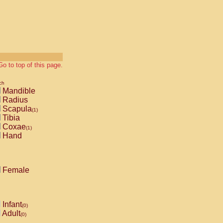
Go to top of this page.
ch
Mandible
Radius
Scapula
(1)
Tibia
Coxae
(1)
Hand
Female
Infant
(0)
Adult
(0)