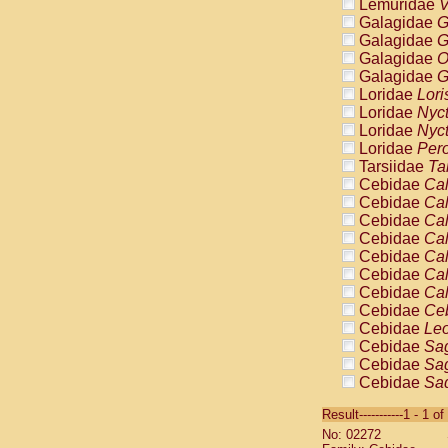
Lemuridae
V
Galagidae
G
Galagidae
G
Galagidae
O
Galagidae
G
Loridae
Lori
Loridae
Nyc
Loridae
Nyc
Loridae
Pero
Tarsiidae
Ta
Cebidae
Cal
Cebidae
Cal
Cebidae
Cal
Cebidae
Cal
Cebidae
Cal
Cebidae
Cal
Cebidae
Cal
Cebidae
Ce
Cebidae
Leo
Cebidae
Sag
Cebidae
Sag
Cebidae
Sag
Cebidae
Sag
Result-----------1 - 1 of
Cebidae
Sag
No: 02272
Cebidae
Sa