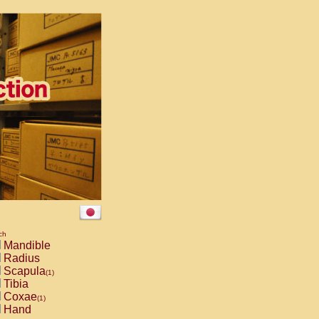
ch
Mandible
Radius
Scapula
(1)
Tibia
Coxae
(1)
Hand