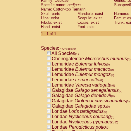
Family: Cebidae
Genus:
S
Cebidae
Saguinus midas
(0)
Specific name:
oedipus
Subspecif
Cebidae
Saguinus mystax
(0)
Name: Cotton-top Tamarin
Cebidae
Saguinus nigricollis
Skull: parts
Mandible: exist
(0)
Humerus: 
Cebidae
Saguinus oedipus
Ulna: exist
Scapula: exist
Femur: ex
(1)
Fibula: exist
Coxae: exist
Trunk: exi
Cebidae
Saguinus weddelli
(0)
Hand: exist
Foot: exist
Cebidae
Saguinus
spp.
(0)
Cebidae
Aotus trivirgatus
1 - 1 of 1
(0)
Cebidae
Cebus albifrons
(0)
Cebidae
Cebus apella
(0)
Species:
Cebidae
Cebus capucinus
* OR search
(0)
All Species
Cebidae
Cebus nigrivittatus
(1)
(0)
Cheirogaleidae
Microcebus murinus
Cebidae
Cebus
spp.
(0)
(0)
Lemuridae
Eulemur fulvus
Cebidae
Saimiri boliviensis
(0)
(0)
Lemuridae
Eulemur macaco
Cebidae
Saimiri sciureus
(0)
(0)
Lemuridae
Eulemur mongoz
Atelidae
Alouatta caraya
(0)
(0)
Lemuridae
Lemur catta
Atelidae
Alouatta fusca
(0)
(0)
Lemuridae
Varecia variegata
Atelidae
Alouatta seniculus
(0)
(0)
Galagidae
Galago senegalensis
Atelidae
Alouatta
spp.
(0)
(0)
Galagidae
Galago demidovii
Atelidae
Ateles belzebuth
(0)
(0)
Galagidae
Otolemur crassicaudatus
Atelidae
Ateles geoffroyi
(0)
(0)
Galagidae
Galagidae
spp.
Atelidae
Ateles paniscus
(0)
(0)
Loridae
Loris tardigradus
Atelidae
Ateles
spp.
(0)
(0)
Loridae
Nycticebus coucang
Atelidae
Lagothrix lagothricha
(0)
(0)
Loridae
Nycticebus pygmaeus
Atelidae
Lagothrix lagothricha cana
(0)
(0)
Loridae
Perodicticus potto
Pitheciidae
Cacajao calvus rubicundu
(0)