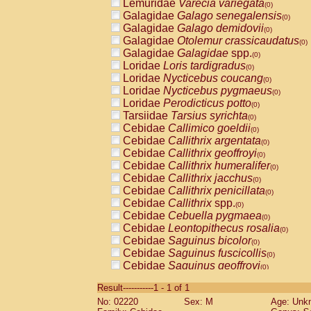
Lemuridae
Varecia variegata
(0)
Galagidae
Galago senegalensis
(0)
Galagidae
Galago demidovii
(0)
Galagidae
Otolemur crassicaudatus
(0)
Galagidae
Galagidae
spp.
(0)
Loridae
Loris tardigradus
(0)
Loridae
Nycticebus coucang
(0)
Loridae
Nycticebus pygmaeus
(0)
Loridae
Perodicticus potto
(0)
Tarsiidae
Tarsius syrichta
(0)
Cebidae
Callimico goeldii
(0)
Cebidae
Callithrix argentata
(0)
Cebidae
Callithrix geoffroyi
(0)
Cebidae
Callithrix humeralifer
(0)
Cebidae
Callithrix jacchus
(0)
Cebidae
Callithrix penicillata
(0)
Cebidae
Callithrix
spp.
(0)
Cebidae
Cebuella pygmaea
(0)
Cebidae
Leontopithecus rosalia
(0)
Cebidae
Saguinus bicolor
(0)
Cebidae
Saguinus fuscicollis
(0)
Cebidae
Saguinus geoffroyi
(0)
Cebidae
Saguinus imperator
(0)
Result-----------1 - 1 of 1
Cebidae
Saguinus labiatus
(0)
No: 02220
Sex: M
Age: Unk
Cebidae
Saguinus leucopus
(0)