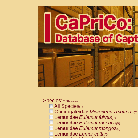
Species:
* OR search
All Species
(1)
Cheirogaleidae
Microcebus murinus
(0)
Lemuridae
Eulemur fulvus
(0)
Lemuridae
Eulemur macaco
(0)
Lemuridae
Eulemur mongoz
(0)
Lemuridae
Lemur catta
(0)