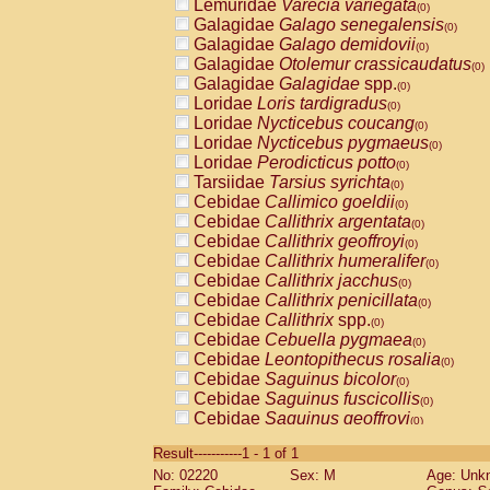
Lemuridae
Varecia variegata
(0)
Galagidae
Galago senegalensis
(0)
Galagidae
Galago demidovii
(0)
Galagidae
Otolemur crassicaudatus
(0)
Galagidae
Galagidae
spp.
(0)
Loridae
Loris tardigradus
(0)
Loridae
Nycticebus coucang
(0)
Loridae
Nycticebus pygmaeus
(0)
Loridae
Perodicticus potto
(0)
Tarsiidae
Tarsius syrichta
(0)
Cebidae
Callimico goeldii
(0)
Cebidae
Callithrix argentata
(0)
Cebidae
Callithrix geoffroyi
(0)
Cebidae
Callithrix humeralifer
(0)
Cebidae
Callithrix jacchus
(0)
Cebidae
Callithrix penicillata
(0)
Cebidae
Callithrix
spp.
(0)
Cebidae
Cebuella pygmaea
(0)
Cebidae
Leontopithecus rosalia
(0)
Cebidae
Saguinus bicolor
(0)
Cebidae
Saguinus fuscicollis
(0)
Cebidae
Saguinus geoffroyi
(0)
Cebidae
Saguinus imperator
(0)
Result-----------1 - 1 of 1
Cebidae
Saguinus labiatus
(0)
No: 02220
Sex: M
Age: Unk
Cebidae
Saguinus leucopus
(0)