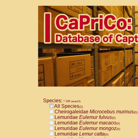
Species:
* OR search
All Species
(2)
Cheirogaleidae
Microcebus murinus
(0)
Lemuridae
Eulemur fulvus
(0)
Lemuridae
Eulemur macaco
(0)
Lemuridae
Eulemur mongoz
(0)
Lemuridae
Lemur catta
(0)