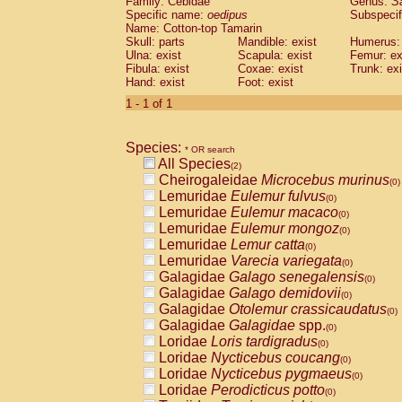
Family: Cebidae
Genus:
S
Cebidae
Saguinus midas
(0)
Specific name:
oedipus
Subspecif
Cebidae
Saguinus mystax
(0)
Name: Cotton-top Tamarin
Cebidae
Saguinus nigricollis
Skull: parts
Mandible: exist
(1)
Humerus: 
Cebidae
Saguinus oedipus
Ulna: exist
Scapula: exist
Femur: ex
(1)
Fibula: exist
Coxae: exist
Trunk: exi
Cebidae
Saguinus weddelli
(0)
Hand: exist
Foot: exist
Cebidae
Saguinus
spp.
(0)
Cebidae
Aotus trivirgatus
1 - 1 of 1
(0)
Cebidae
Cebus albifrons
(0)
Cebidae
Cebus apella
(0)
Species:
Cebidae
Cebus capucinus
* OR search
(0)
All Species
Cebidae
Cebus nigrivittatus
(2)
(0)
Cheirogaleidae
Microcebus murinus
Cebidae
Cebus
spp.
(0)
(0)
Lemuridae
Eulemur fulvus
Cebidae
Saimiri boliviensis
(0)
(0)
Lemuridae
Eulemur macaco
Cebidae
Saimiri sciureus
(0)
(0)
Lemuridae
Eulemur mongoz
Atelidae
Alouatta caraya
(0)
(0)
Lemuridae
Lemur catta
Atelidae
Alouatta fusca
(0)
(0)
Lemuridae
Varecia variegata
Atelidae
Alouatta seniculus
(0)
(0)
Galagidae
Galago senegalensis
Atelidae
Alouatta
spp.
(0)
(0)
Galagidae
Galago demidovii
Atelidae
Ateles belzebuth
(0)
(0)
Galagidae
Otolemur crassicaudatus
Atelidae
Ateles geoffroyi
(0)
(0)
Galagidae
Galagidae
spp.
Atelidae
Ateles paniscus
(0)
(0)
Loridae
Loris tardigradus
Atelidae
Ateles
spp.
(0)
(0)
Loridae
Nycticebus coucang
Atelidae
Lagothrix lagothricha
(0)
(0)
Loridae
Nycticebus pygmaeus
Atelidae
Lagothrix lagothricha cana
(0)
(0)
Loridae
Perodicticus potto
Pitheciidae
Cacajao calvus rubicundu
(0)