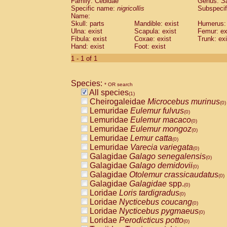
Family: Cebidae
Genus:
S
Cebidae
Saguinus midas
(0)
Specific name:
nigricollis
Subspecif
Cebidae
Saguinus mystax
(0)
Name:
Cebidae
Saguinus nigricollis
Skull: parts
Mandible: exist
(1)
Humerus: 
Cebidae
Saguinus oedipus
Ulna: exist
Scapula: exist
Femur: ex
(0)
Fibula: exist
Coxae: exist
Trunk: exi
Cebidae
Saguinus weddelli
(0)
Hand: exist
Foot: exist
Cebidae
Saguinus
spp.
(0)
Cebidae
Aotus trivirgatus
1 - 1 of 1
(0)
Cebidae
Cebus albifrons
(0)
Cebidae
Cebus apella
(0)
Species:
Cebidae
Cebus capucinus
* OR search
(0)
All species
Cebidae
Cebus nigrivittatus
(1)
(0)
Cheirogaleidae
Microcebus murinus
Cebidae
Cebus
spp.
(0)
(0)
Lemuridae
Eulemur fulvus
Cebidae
Saimiri boliviensis
(0)
(0)
Lemuridae
Eulemur macaco
Cebidae
Saimiri sciureus
(0)
(0)
Lemuridae
Eulemur mongoz
Atelidae
Alouatta caraya
(0)
(0)
Lemuridae
Lemur catta
Atelidae
Alouatta fusca
(0)
(0)
Lemuridae
Varecia variegata
Atelidae
Alouatta seniculus
(0)
(0)
Galagidae
Galago senegalensis
Atelidae
Alouatta
spp.
(0)
(0)
Galagidae
Galago demidovii
Atelidae
Ateles belzebuth
(0)
(0)
Galagidae
Otolemur crassicaudatus
Atelidae
Ateles geoffroyi
(0)
(0)
Galagidae
Galagidae
spp.
Atelidae
Ateles paniscus
(0)
(0)
Loridae
Loris tardigradus
Atelidae
Ateles
spp.
(0)
(0)
Loridae
Nycticebus coucang
Atelidae
Lagothrix lagothricha
(0)
(0)
Loridae
Nycticebus pygmaeus
Atelidae
Lagothrix lagothricha cana
(0)
(0)
Loridae
Perodicticus potto
Pitheciidae
Cacajao calvus rubicundu
(0)