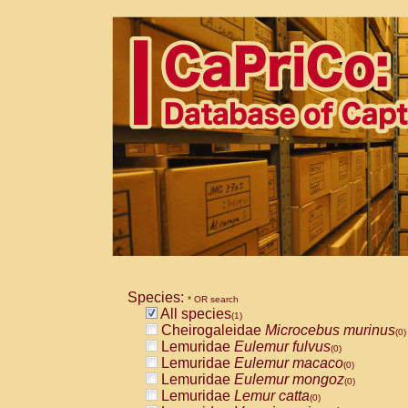
Species:
* OR search
All species
(1)
Cheirogaleidae
Microcebus murinus
(0)
Lemuridae
Eulemur fulvus
(0)
Lemuridae
Eulemur macaco
(0)
Lemuridae
Eulemur mongoz
(0)
Lemuridae
Lemur catta
(0)