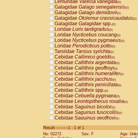
Lemuridae
Varecia variegata
(0)
Galagidae
Galago senegalensis
(0)
Galagidae
Galago demidovii
(0)
Galagidae
Otolemur crassicaudatus
(0)
Galagidae
Galagidae
spp.
(0)
Loridae
Loris tardigradus
(0)
Loridae
Nycticebus coucang
(0)
Loridae
Nycticebus pygmaeus
(0)
Loridae
Perodicticus potto
(0)
Tarsiidae
Tarsius syrichta
(0)
Cebidae
Callimico goeldii
(0)
Cebidae
Callithrix argentata
(0)
Cebidae
Callithrix geoffroyi
(0)
Cebidae
Callithrix humeralifer
(0)
Cebidae
Callithrix jacchus
(0)
Cebidae
Callithrix penicillata
(0)
Cebidae
Callithrix
spp.
(0)
Cebidae
Cebuella pygmaea
(0)
Cebidae
Leontopithecus rosalia
(0)
Cebidae
Saguinus bicolor
(0)
Cebidae
Saguinus fuscicollis
(0)
Cebidae
Saguinus geoffroyi
(0)
Cebidae
Saguinus imperator
(0)
Result-----------1 - 1 of 1
Cebidae
Saguinus labiatus
(0)
No: 02272
Sex: F
Age: Unk
Cebidae
Saguinus leucopus
(0)