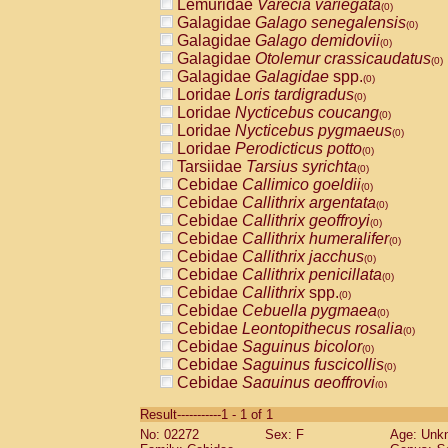
Lemuridae
Varecia variegata
(0)
Galagidae
Galago senegalensis
(0)
Galagidae
Galago demidovii
(0)
Galagidae
Otolemur crassicaudatus
(0)
Galagidae
Galagidae
spp.
(0)
Loridae
Loris tardigradus
(0)
Loridae
Nycticebus coucang
(0)
Loridae
Nycticebus pygmaeus
(0)
Loridae
Perodicticus potto
(0)
Tarsiidae
Tarsius syrichta
(0)
Cebidae
Callimico goeldii
(0)
Cebidae
Callithrix argentata
(0)
Cebidae
Callithrix geoffroyi
(0)
Cebidae
Callithrix humeralifer
(0)
Cebidae
Callithrix jacchus
(0)
Cebidae
Callithrix penicillata
(0)
Cebidae
Callithrix
spp.
(0)
Cebidae
Cebuella pygmaea
(0)
Cebidae
Leontopithecus rosalia
(0)
Cebidae
Saguinus bicolor
(0)
Cebidae
Saguinus fuscicollis
(0)
Cebidae
Saguinus geoffroyi
(0)
Cebidae
Saguinus imperator
(0)
Result-----------1 - 1 of 1
Cebidae
Saguinus labiatus
(0)
No: 02272
Sex: F
Age: Unk
Cebidae
Saguinus leucopus
(0)