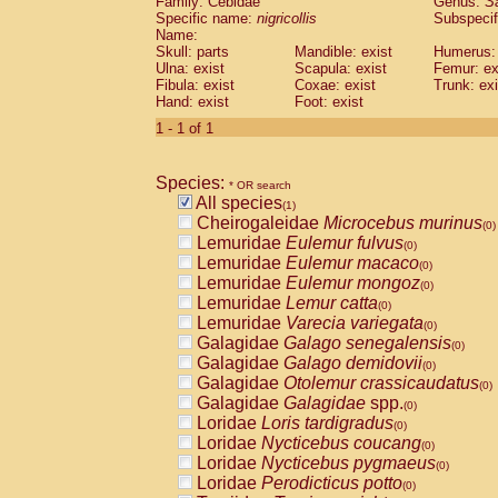
Family: Cebidae
Genus:
S
Cebidae
Saguinus midas
(0)
Specific name:
nigricollis
Subspecif
Cebidae
Saguinus mystax
(0)
Name:
Cebidae
Saguinus nigricollis
Skull: parts
Mandible: exist
(1)
Humerus: 
Cebidae
Saguinus oedipus
Ulna: exist
Scapula: exist
Femur: ex
(0)
Fibula: exist
Coxae: exist
Trunk: exi
Cebidae
Saguinus weddelli
(0)
Hand: exist
Foot: exist
Cebidae
Saguinus
spp.
(0)
Cebidae
Aotus trivirgatus
1 - 1 of 1
(0)
Cebidae
Cebus albifrons
(0)
Cebidae
Cebus apella
(0)
Species:
Cebidae
Cebus capucinus
* OR search
(0)
All species
Cebidae
Cebus nigrivittatus
(1)
(0)
Cheirogaleidae
Microcebus murinus
Cebidae
Cebus
spp.
(0)
(0)
Lemuridae
Eulemur fulvus
Cebidae
Saimiri boliviensis
(0)
(0)
Lemuridae
Eulemur macaco
Cebidae
Saimiri sciureus
(0)
(0)
Lemuridae
Eulemur mongoz
Atelidae
Alouatta caraya
(0)
(0)
Lemuridae
Lemur catta
Atelidae
Alouatta fusca
(0)
(0)
Lemuridae
Varecia variegata
Atelidae
Alouatta seniculus
(0)
(0)
Galagidae
Galago senegalensis
Atelidae
Alouatta
spp.
(0)
(0)
Galagidae
Galago demidovii
Atelidae
Ateles belzebuth
(0)
(0)
Galagidae
Otolemur crassicaudatus
Atelidae
Ateles geoffroyi
(0)
(0)
Galagidae
Galagidae
spp.
Atelidae
Ateles paniscus
(0)
(0)
Loridae
Loris tardigradus
Atelidae
Ateles
spp.
(0)
(0)
Loridae
Nycticebus coucang
Atelidae
Lagothrix lagothricha
(0)
(0)
Loridae
Nycticebus pygmaeus
Atelidae
Lagothrix lagothricha cana
(0)
(0)
Loridae
Perodicticus potto
Pitheciidae
Cacajao calvus rubicundu
(0)