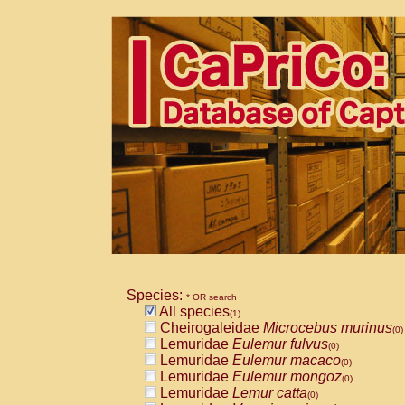
Species:
* OR search
All species
(1)
Cheirogaleidae
Microcebus murinus
(0)
Lemuridae
Eulemur fulvus
(0)
Lemuridae
Eulemur macaco
(0)
Lemuridae
Eulemur mongoz
(0)
Lemuridae
Lemur catta
(0)