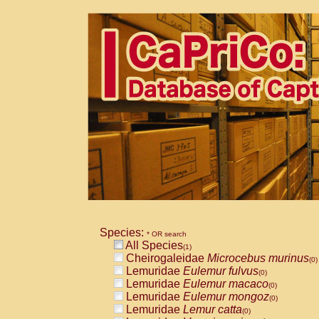
Species:
* OR search
All Species
(1)
Cheirogaleidae
Microcebus murinus
(0)
Lemuridae
Eulemur fulvus
(0)
Lemuridae
Eulemur macaco
(0)
Lemuridae
Eulemur mongoz
(0)
Lemuridae
Lemur catta
(0)