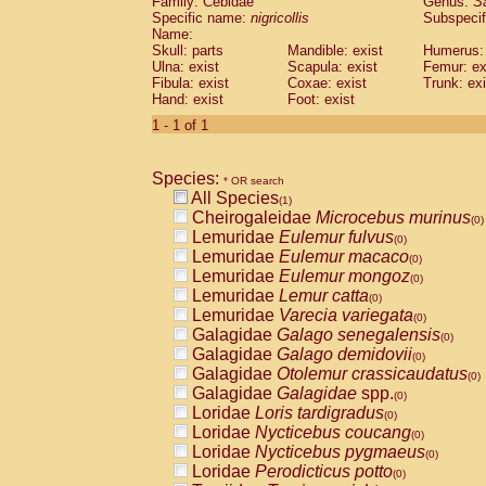
Family: Cebidae
Genus:
S
Cebidae
Saguinus midas
(0)
Specific name:
nigricollis
Subspecif
Cebidae
Saguinus mystax
(0)
Name:
Cebidae
Saguinus nigricollis
Skull: parts
Mandible: exist
(1)
Humerus: 
Cebidae
Saguinus oedipus
Ulna: exist
Scapula: exist
Femur: ex
(0)
Fibula: exist
Coxae: exist
Trunk: exi
Cebidae
Saguinus weddelli
(0)
Hand: exist
Foot: exist
Cebidae
Saguinus
spp.
(0)
Cebidae
Aotus trivirgatus
1 - 1 of 1
(0)
Cebidae
Cebus albifrons
(0)
Cebidae
Cebus apella
(0)
Species:
Cebidae
Cebus capucinus
* OR search
(0)
All Species
Cebidae
Cebus nigrivittatus
(1)
(0)
Cheirogaleidae
Microcebus murinus
Cebidae
Cebus
spp.
(0)
(0)
Lemuridae
Eulemur fulvus
Cebidae
Saimiri boliviensis
(0)
(0)
Lemuridae
Eulemur macaco
Cebidae
Saimiri sciureus
(0)
(0)
Lemuridae
Eulemur mongoz
Atelidae
Alouatta caraya
(0)
(0)
Lemuridae
Lemur catta
Atelidae
Alouatta fusca
(0)
(0)
Lemuridae
Varecia variegata
Atelidae
Alouatta seniculus
(0)
(0)
Galagidae
Galago senegalensis
Atelidae
Alouatta
spp.
(0)
(0)
Galagidae
Galago demidovii
Atelidae
Ateles belzebuth
(0)
(0)
Galagidae
Otolemur crassicaudatus
Atelidae
Ateles geoffroyi
(0)
(0)
Galagidae
Galagidae
spp.
Atelidae
Ateles paniscus
(0)
(0)
Loridae
Loris tardigradus
Atelidae
Ateles
spp.
(0)
(0)
Loridae
Nycticebus coucang
Atelidae
Lagothrix lagothricha
(0)
(0)
Loridae
Nycticebus pygmaeus
Atelidae
Lagothrix lagothricha cana
(0)
(0)
Loridae
Perodicticus potto
Pitheciidae
Cacajao calvus rubicundu
(0)