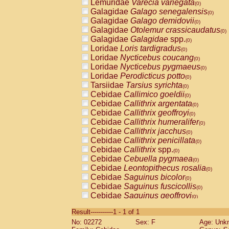
Lemuridae
Varecia variegata
(0)
Galagidae
Galago senegalensis
(0)
Galagidae
Galago demidovii
(0)
Galagidae
Otolemur crassicaudatus
(0)
Galagidae
Galagidae
spp.
(0)
Loridae
Loris tardigradus
(0)
Loridae
Nycticebus coucang
(0)
Loridae
Nycticebus pygmaeus
(0)
Loridae
Perodicticus potto
(0)
Tarsiidae
Tarsius syrichta
(0)
Cebidae
Callimico goeldii
(0)
Cebidae
Callithrix argentata
(0)
Cebidae
Callithrix geoffroyi
(0)
Cebidae
Callithrix humeralifer
(0)
Cebidae
Callithrix jacchus
(0)
Cebidae
Callithrix penicillata
(0)
Cebidae
Callithrix
spp.
(0)
Cebidae
Cebuella pygmaea
(0)
Cebidae
Leontopithecus rosalia
(0)
Cebidae
Saguinus bicolor
(0)
Cebidae
Saguinus fuscicollis
(0)
Cebidae
Saguinus geoffroyi
(0)
Cebidae
Saguinus imperator
(0)
Result-----------1 - 1 of 1
Cebidae
Saguinus labiatus
(0)
No: 02272
Sex: F
Age: Unk
Cebidae
Saguinus leucopus
(0)