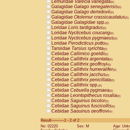
Lemuridae
Varecia variegata
(0)
Galagidae
Galago senegalensis
(0)
Galagidae
Galago demidovii
(0)
Galagidae
Otolemur crassicaudatus
(0)
Galagidae
Galagidae
spp.
(0)
Loridae
Loris tardigradus
(0)
Loridae
Nycticebus coucang
(0)
Loridae
Nycticebus pygmaeus
(0)
Loridae
Perodicticus potto
(0)
Tarsiidae
Tarsius syrichta
(0)
Cebidae
Callimico goeldii
(0)
Cebidae
Callithrix argentata
(0)
Cebidae
Callithrix geoffroyi
(0)
Cebidae
Callithrix humeralifer
(0)
Cebidae
Callithrix jacchus
(0)
Cebidae
Callithrix penicillata
(0)
Cebidae
Callithrix
spp.
(0)
Cebidae
Cebuella pygmaea
(0)
Cebidae
Leontopithecus rosalia
(0)
Cebidae
Saguinus bicolor
(0)
Cebidae
Saguinus fuscicollis
(0)
Cebidae
Saguinus geoffroyi
(0)
Cebidae
Saguinus imperator
(0)
Result-----------1 - 2 of 2
Cebidae
Saguinus labiatus
(0)
No: 02220
Sex: M
Age: Unk
Cebidae
Saguinus leucopus
(0)