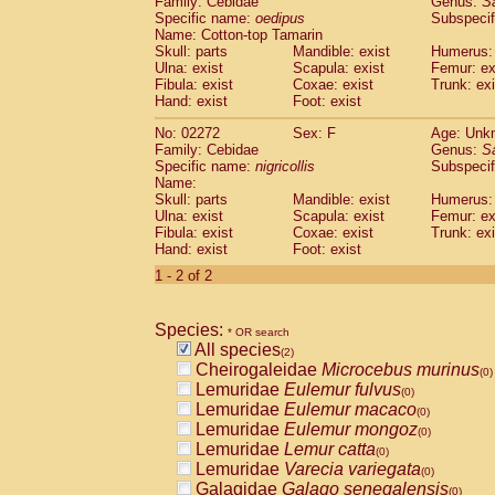
Family: Cebidae
Genus:
S
Cebidae
Saguinus midas
(0)
Specific name:
oedipus
Subspecif
Cebidae
Saguinus mystax
(0)
Name: Cotton-top Tamarin
Cebidae
Saguinus nigricollis
Skull: parts
Mandible: exist
(1)
Humerus: 
Cebidae
Saguinus oedipus
Ulna: exist
Scapula: exist
Femur: ex
(1)
Fibula: exist
Coxae: exist
Trunk: exi
Cebidae
Saguinus weddelli
(0)
Hand: exist
Foot: exist
Cebidae
Saguinus
spp.
(0)
Cebidae
Aotus trivirgatus
(0)
No: 02272
Sex: F
Age: Unk
Cebidae
Cebus albifrons
Family: Cebidae
Genus:
S
(0)
Cebidae
Cebus apella
Specific name:
nigricollis
Subspecif
(0)
Name:
Cebidae
Cebus capucinus
(0)
Skull: parts
Mandible: exist
Humerus: 
Cebidae
Cebus nigrivittatus
(0)
Ulna: exist
Scapula: exist
Femur: ex
Cebidae
Cebus
spp.
(0)
Fibula: exist
Coxae: exist
Trunk: exi
Cebidae
Saimiri boliviensis
Hand: exist
Foot: exist
(0)
Cebidae
Saimiri sciureus
(0)
1 - 2 of 2
Atelidae
Alouatta caraya
(0)
Atelidae
Alouatta fusca
(0)
Atelidae
Alouatta seniculus
Species:
(0)
* OR search
Atelidae
Alouatta
spp.
All species
(0)
(2)
Atelidae
Ateles belzebuth
Cheirogaleidae
Microcebus murinus
(0)
(0)
Atelidae
Ateles geoffroyi
Lemuridae
Eulemur fulvus
(0)
(0)
Atelidae
Ateles paniscus
Lemuridae
Eulemur macaco
(0)
(0)
Atelidae
Ateles
spp.
Lemuridae
Eulemur mongoz
(0)
(0)
Atelidae
Lagothrix lagothricha
Lemuridae
Lemur catta
(0)
(0)
Atelidae
Lagothrix lagothricha cana
Lemuridae
Varecia variegata
(0)
(0)
Pitheciidae
Cacajao calvus rubicundu
Galagidae
Galago senegalensis
(0)