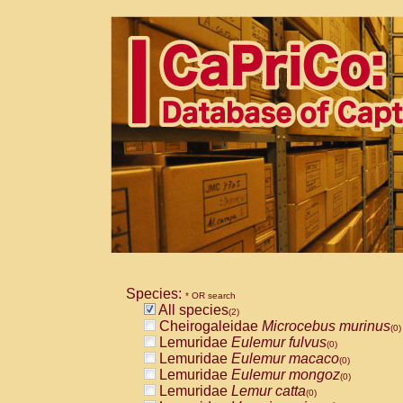
Species:
* OR search
All species
(2)
Cheirogaleidae
Microcebus murinus
(0)
Lemuridae
Eulemur fulvus
(0)
Lemuridae
Eulemur macaco
(0)
Lemuridae
Eulemur mongoz
(0)
Lemuridae
Lemur catta
(0)