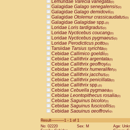
Lemuridae
Varecia variegata
(0)
Galagidae
Galago senegalensis
(0)
Galagidae
Galago demidovii
(0)
Galagidae
Otolemur crassicaudatus
(0)
Galagidae
Galagidae
spp.
(0)
Loridae
Loris tardigradus
(0)
Loridae
Nycticebus coucang
(0)
Loridae
Nycticebus pygmaeus
(0)
Loridae
Perodicticus potto
(0)
Tarsiidae
Tarsius syrichta
(0)
Cebidae
Callimico goeldii
(0)
Cebidae
Callithrix argentata
(0)
Cebidae
Callithrix geoffroyi
(0)
Cebidae
Callithrix humeralifer
(0)
Cebidae
Callithrix jacchus
(0)
Cebidae
Callithrix penicillata
(0)
Cebidae
Callithrix
spp.
(0)
Cebidae
Cebuella pygmaea
(0)
Cebidae
Leontopithecus rosalia
(0)
Cebidae
Saguinus bicolor
(0)
Cebidae
Saguinus fuscicollis
(0)
Cebidae
Saguinus geoffroyi
(0)
Cebidae
Saguinus imperator
(0)
Result-----------1 - 1 of 1
Cebidae
Saguinus labiatus
(0)
No: 02220
Sex: M
Age: Unk
Cebidae
Saguinus leucopus
(0)