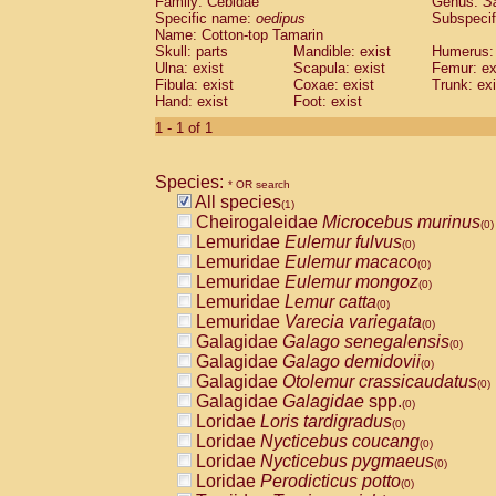
Family: Cebidae
Genus:
S
Cebidae
Saguinus midas
(0)
Specific name:
oedipus
Subspecif
Cebidae
Saguinus mystax
(0)
Name: Cotton-top Tamarin
Cebidae
Saguinus nigricollis
Skull: parts
Mandible: exist
(0)
Humerus: 
Cebidae
Saguinus oedipus
Ulna: exist
Scapula: exist
Femur: ex
(1)
Fibula: exist
Coxae: exist
Trunk: exi
Cebidae
Saguinus weddelli
(0)
Hand: exist
Foot: exist
Cebidae
Saguinus
spp.
(0)
Cebidae
Aotus trivirgatus
1 - 1 of 1
(0)
Cebidae
Cebus albifrons
(0)
Cebidae
Cebus apella
(0)
Species:
Cebidae
Cebus capucinus
* OR search
(0)
All species
Cebidae
Cebus nigrivittatus
(1)
(0)
Cheirogaleidae
Microcebus murinus
Cebidae
Cebus
spp.
(0)
(0)
Lemuridae
Eulemur fulvus
Cebidae
Saimiri boliviensis
(0)
(0)
Lemuridae
Eulemur macaco
Cebidae
Saimiri sciureus
(0)
(0)
Lemuridae
Eulemur mongoz
Atelidae
Alouatta caraya
(0)
(0)
Lemuridae
Lemur catta
Atelidae
Alouatta fusca
(0)
(0)
Lemuridae
Varecia variegata
Atelidae
Alouatta seniculus
(0)
(0)
Galagidae
Galago senegalensis
Atelidae
Alouatta
spp.
(0)
(0)
Galagidae
Galago demidovii
Atelidae
Ateles belzebuth
(0)
(0)
Galagidae
Otolemur crassicaudatus
Atelidae
Ateles geoffroyi
(0)
(0)
Galagidae
Galagidae
spp.
Atelidae
Ateles paniscus
(0)
(0)
Loridae
Loris tardigradus
Atelidae
Ateles
spp.
(0)
(0)
Loridae
Nycticebus coucang
Atelidae
Lagothrix lagothricha
(0)
(0)
Loridae
Nycticebus pygmaeus
Atelidae
Lagothrix lagothricha cana
(0)
(0)
Loridae
Perodicticus potto
Pitheciidae
Cacajao calvus rubicundu
(0)