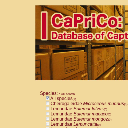
Species:
* OR search
All species
(1)
Cheirogaleidae
Microcebus murinus
(0)
Lemuridae
Eulemur fulvus
(0)
Lemuridae
Eulemur macaco
(0)
Lemuridae
Eulemur mongoz
(0)
Lemuridae
Lemur catta
(0)