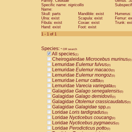
Family: Cebidae
Genus:
S
Cebidae
Saguinus midas
(0)
Specific name:
nigricollis
Subspecif
Cebidae
Saguinus mystax
(0)
Name:
Cebidae
Saguinus nigricollis
Skull: parts
Mandible: exist
(1)
Humerus: 
Cebidae
Saguinus oedipus
Ulna: exist
Scapula: exist
Femur: ex
(0)
Fibula: exist
Coxae: exist
Trunk: exi
Cebidae
Saguinus weddelli
(0)
Hand: exist
Foot: exist
Cebidae
Saguinus
spp.
(0)
Cebidae
Aotus trivirgatus
1 - 1 of 1
(0)
Cebidae
Cebus albifrons
(0)
Cebidae
Cebus apella
(0)
Species:
Cebidae
Cebus capucinus
* OR search
(0)
All species
Cebidae
Cebus nigrivittatus
(1)
(0)
Cheirogaleidae
Microcebus murinus
Cebidae
Cebus
spp.
(0)
(0)
Lemuridae
Eulemur fulvus
Cebidae
Saimiri boliviensis
(0)
(0)
Lemuridae
Eulemur macaco
Cebidae
Saimiri sciureus
(0)
(0)
Lemuridae
Eulemur mongoz
Atelidae
Alouatta caraya
(0)
(0)
Lemuridae
Lemur catta
Atelidae
Alouatta fusca
(0)
(0)
Lemuridae
Varecia variegata
Atelidae
Alouatta seniculus
(0)
(0)
Galagidae
Galago senegalensis
Atelidae
Alouatta
spp.
(0)
(0)
Galagidae
Galago demidovii
Atelidae
Ateles belzebuth
(0)
(0)
Galagidae
Otolemur crassicaudatus
Atelidae
Ateles geoffroyi
(0)
(0)
Galagidae
Galagidae
spp.
Atelidae
Ateles paniscus
(0)
(0)
Loridae
Loris tardigradus
Atelidae
Ateles
spp.
(0)
(0)
Loridae
Nycticebus coucang
Atelidae
Lagothrix lagothricha
(0)
(0)
Loridae
Nycticebus pygmaeus
Atelidae
Lagothrix lagothricha cana
(0)
(0)
Loridae
Perodicticus potto
Pitheciidae
Cacajao calvus rubicundu
(0)