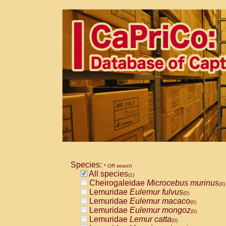
Species:
* OR search
All species
(1)
Cheirogaleidae
Microcebus murinus
(0)
Lemuridae
Eulemur fulvus
(0)
Lemuridae
Eulemur macaco
(0)
Lemuridae
Eulemur mongoz
(0)
Lemuridae
Lemur catta
(0)