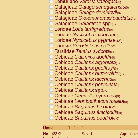
Lemuridae
Varecia variegata
(0)
Galagidae
Galago senegalensis
(0)
Galagidae
Galago demidovii
(0)
Galagidae
Otolemur crassicaudatus
(0)
Galagidae
Galagidae
spp.
(0)
Loridae
Loris tardigradus
(0)
Loridae
Nycticebus coucang
(0)
Loridae
Nycticebus pygmaeus
(0)
Loridae
Perodicticus potto
(0)
Tarsiidae
Tarsius syrichta
(0)
Cebidae
Callimico goeldii
(0)
Cebidae
Callithrix argentata
(0)
Cebidae
Callithrix geoffroyi
(0)
Cebidae
Callithrix humeralifer
(0)
Cebidae
Callithrix jacchus
(0)
Cebidae
Callithrix penicillata
(0)
Cebidae
Callithrix
spp.
(0)
Cebidae
Cebuella pygmaea
(0)
Cebidae
Leontopithecus rosalia
(0)
Cebidae
Saguinus bicolor
(0)
Cebidae
Saguinus fuscicollis
(0)
Cebidae
Saguinus geoffroyi
(0)
Cebidae
Saguinus imperator
(0)
Result-----------1 - 1 of 1
Cebidae
Saguinus labiatus
(0)
No: 02272
Sex: F
Age: Unk
Cebidae
Saguinus leucopus
(0)