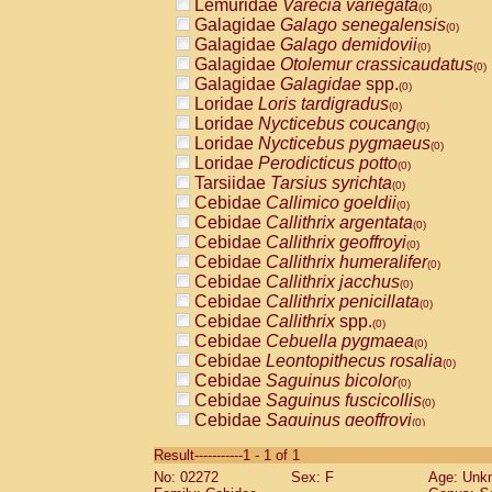
Lemuridae
Varecia variegata
(0)
Galagidae
Galago senegalensis
(0)
Galagidae
Galago demidovii
(0)
Galagidae
Otolemur crassicaudatus
(0)
Galagidae
Galagidae
spp.
(0)
Loridae
Loris tardigradus
(0)
Loridae
Nycticebus coucang
(0)
Loridae
Nycticebus pygmaeus
(0)
Loridae
Perodicticus potto
(0)
Tarsiidae
Tarsius syrichta
(0)
Cebidae
Callimico goeldii
(0)
Cebidae
Callithrix argentata
(0)
Cebidae
Callithrix geoffroyi
(0)
Cebidae
Callithrix humeralifer
(0)
Cebidae
Callithrix jacchus
(0)
Cebidae
Callithrix penicillata
(0)
Cebidae
Callithrix
spp.
(0)
Cebidae
Cebuella pygmaea
(0)
Cebidae
Leontopithecus rosalia
(0)
Cebidae
Saguinus bicolor
(0)
Cebidae
Saguinus fuscicollis
(0)
Cebidae
Saguinus geoffroyi
(0)
Cebidae
Saguinus imperator
(0)
Result-----------1 - 1 of 1
Cebidae
Saguinus labiatus
(0)
No: 02272
Sex: F
Age: Unk
Cebidae
Saguinus leucopus
(0)