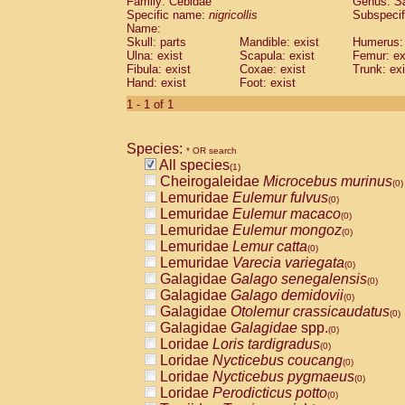
Family: Cebidae
Genus:
S
Cebidae
Saguinus midas
(0)
Specific name:
nigricollis
Subspecif
Cebidae
Saguinus mystax
(0)
Name:
Cebidae
Saguinus nigricollis
Skull: parts
Mandible: exist
(1)
Humerus: 
Cebidae
Saguinus oedipus
Ulna: exist
Scapula: exist
Femur: ex
(0)
Fibula: exist
Coxae: exist
Trunk: exi
Cebidae
Saguinus weddelli
(0)
Hand: exist
Foot: exist
Cebidae
Saguinus
spp.
(0)
Cebidae
Aotus trivirgatus
1 - 1 of 1
(0)
Cebidae
Cebus albifrons
(0)
Cebidae
Cebus apella
(0)
Species:
Cebidae
Cebus capucinus
* OR search
(0)
All species
Cebidae
Cebus nigrivittatus
(1)
(0)
Cheirogaleidae
Microcebus murinus
Cebidae
Cebus
spp.
(0)
(0)
Lemuridae
Eulemur fulvus
Cebidae
Saimiri boliviensis
(0)
(0)
Lemuridae
Eulemur macaco
Cebidae
Saimiri sciureus
(0)
(0)
Lemuridae
Eulemur mongoz
Atelidae
Alouatta caraya
(0)
(0)
Lemuridae
Lemur catta
Atelidae
Alouatta fusca
(0)
(0)
Lemuridae
Varecia variegata
Atelidae
Alouatta seniculus
(0)
(0)
Galagidae
Galago senegalensis
Atelidae
Alouatta
spp.
(0)
(0)
Galagidae
Galago demidovii
Atelidae
Ateles belzebuth
(0)
(0)
Galagidae
Otolemur crassicaudatus
Atelidae
Ateles geoffroyi
(0)
(0)
Galagidae
Galagidae
spp.
Atelidae
Ateles paniscus
(0)
(0)
Loridae
Loris tardigradus
Atelidae
Ateles
spp.
(0)
(0)
Loridae
Nycticebus coucang
Atelidae
Lagothrix lagothricha
(0)
(0)
Loridae
Nycticebus pygmaeus
Atelidae
Lagothrix lagothricha cana
(0)
(0)
Loridae
Perodicticus potto
Pitheciidae
Cacajao calvus rubicundu
(0)