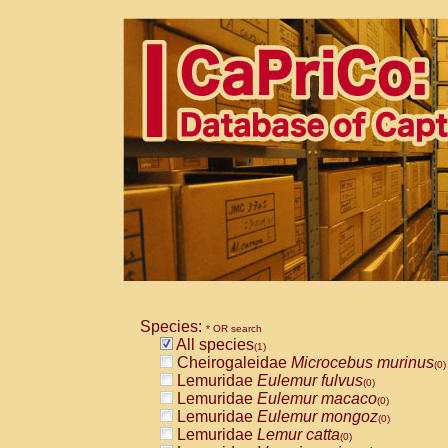
Species:
* OR search
All species
(1)
Cheirogaleidae
Microcebus murinus
(0)
Lemuridae
Eulemur fulvus
(0)
Lemuridae
Eulemur macaco
(0)
Lemuridae
Eulemur mongoz
(0)
Lemuridae
Lemur catta
(0)