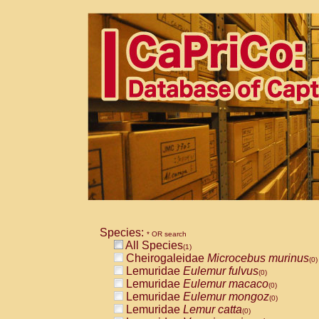
Species:
* OR search
All Species
(1)
Cheirogaleidae
Microcebus murinus
(0)
Lemuridae
Eulemur fulvus
(0)
Lemuridae
Eulemur macaco
(0)
Lemuridae
Eulemur mongoz
(0)
Lemuridae
Lemur catta
(0)