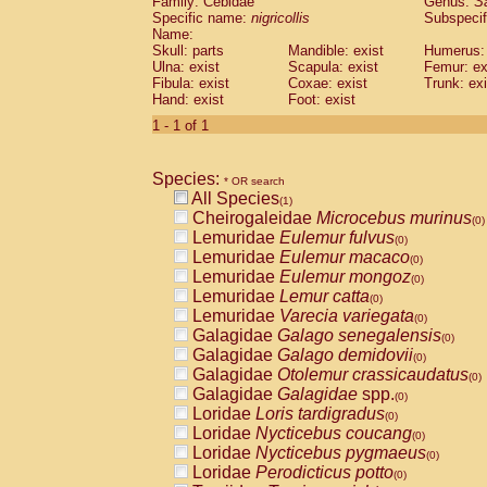
Family: Cebidae
Genus:
S
Cebidae
Saguinus midas
(0)
Specific name:
nigricollis
Subspecif
Cebidae
Saguinus mystax
(0)
Name:
Cebidae
Saguinus nigricollis
Skull: parts
Mandible: exist
(1)
Humerus: 
Cebidae
Saguinus oedipus
Ulna: exist
Scapula: exist
Femur: ex
(0)
Fibula: exist
Coxae: exist
Trunk: exi
Cebidae
Saguinus weddelli
(0)
Hand: exist
Foot: exist
Cebidae
Saguinus
spp.
(0)
Cebidae
Aotus trivirgatus
1 - 1 of 1
(0)
Cebidae
Cebus albifrons
(0)
Cebidae
Cebus apella
(0)
Species:
Cebidae
Cebus capucinus
* OR search
(0)
All Species
Cebidae
Cebus nigrivittatus
(1)
(0)
Cheirogaleidae
Microcebus murinus
Cebidae
Cebus
spp.
(0)
(0)
Lemuridae
Eulemur fulvus
Cebidae
Saimiri boliviensis
(0)
(0)
Lemuridae
Eulemur macaco
Cebidae
Saimiri sciureus
(0)
(0)
Lemuridae
Eulemur mongoz
Atelidae
Alouatta caraya
(0)
(0)
Lemuridae
Lemur catta
Atelidae
Alouatta fusca
(0)
(0)
Lemuridae
Varecia variegata
Atelidae
Alouatta seniculus
(0)
(0)
Galagidae
Galago senegalensis
Atelidae
Alouatta
spp.
(0)
(0)
Galagidae
Galago demidovii
Atelidae
Ateles belzebuth
(0)
(0)
Galagidae
Otolemur crassicaudatus
Atelidae
Ateles geoffroyi
(0)
(0)
Galagidae
Galagidae
spp.
Atelidae
Ateles paniscus
(0)
(0)
Loridae
Loris tardigradus
Atelidae
Ateles
spp.
(0)
(0)
Loridae
Nycticebus coucang
Atelidae
Lagothrix lagothricha
(0)
(0)
Loridae
Nycticebus pygmaeus
Atelidae
Lagothrix lagothricha cana
(0)
(0)
Loridae
Perodicticus potto
Pitheciidae
Cacajao calvus rubicundu
(0)