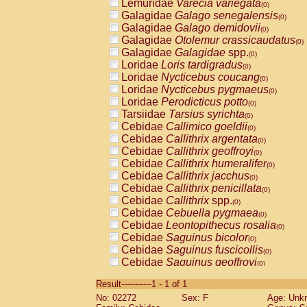
Lemuridae
Varecia variegata
(0)
Galagidae
Galago senegalensis
(0)
Galagidae
Galago demidovii
(0)
Galagidae
Otolemur crassicaudatus
(0)
Galagidae
Galagidae
spp.
(0)
Loridae
Loris tardigradus
(0)
Loridae
Nycticebus coucang
(0)
Loridae
Nycticebus pygmaeus
(0)
Loridae
Perodicticus potto
(0)
Tarsiidae
Tarsius syrichta
(0)
Cebidae
Callimico goeldii
(0)
Cebidae
Callithrix argentata
(0)
Cebidae
Callithrix geoffroyi
(0)
Cebidae
Callithrix humeralifer
(0)
Cebidae
Callithrix jacchus
(0)
Cebidae
Callithrix penicillata
(0)
Cebidae
Callithrix
spp.
(0)
Cebidae
Cebuella pygmaea
(0)
Cebidae
Leontopithecus rosalia
(0)
Cebidae
Saguinus bicolor
(0)
Cebidae
Saguinus fuscicollis
(0)
Cebidae
Saguinus geoffroyi
(0)
Cebidae
Saguinus imperator
(0)
Result-----------1 - 1 of 1
Cebidae
Saguinus labiatus
(0)
No: 02272
Sex: F
Age: Unk
Cebidae
Saguinus leucopus
(0)