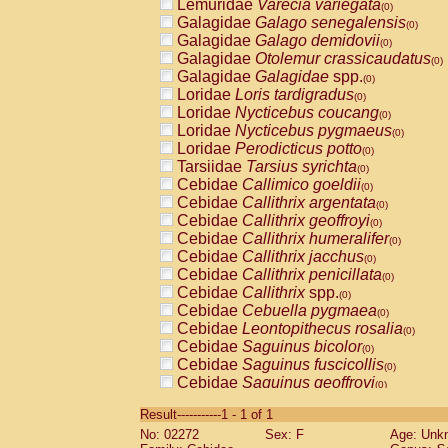
Lemuridae
Varecia variegata
(0)
Galagidae
Galago senegalensis
(0)
Galagidae
Galago demidovii
(0)
Galagidae
Otolemur crassicaudatus
(0)
Galagidae
Galagidae
spp.
(0)
Loridae
Loris tardigradus
(0)
Loridae
Nycticebus coucang
(0)
Loridae
Nycticebus pygmaeus
(0)
Loridae
Perodicticus potto
(0)
Tarsiidae
Tarsius syrichta
(0)
Cebidae
Callimico goeldii
(0)
Cebidae
Callithrix argentata
(0)
Cebidae
Callithrix geoffroyi
(0)
Cebidae
Callithrix humeralifer
(0)
Cebidae
Callithrix jacchus
(0)
Cebidae
Callithrix penicillata
(0)
Cebidae
Callithrix
spp.
(0)
Cebidae
Cebuella pygmaea
(0)
Cebidae
Leontopithecus rosalia
(0)
Cebidae
Saguinus bicolor
(0)
Cebidae
Saguinus fuscicollis
(0)
Cebidae
Saguinus geoffroyi
(0)
Cebidae
Saguinus imperator
(0)
Result-----------1 - 1 of 1
Cebidae
Saguinus labiatus
(0)
No: 02272
Sex: F
Age: Unk
Cebidae
Saguinus leucopus
(0)