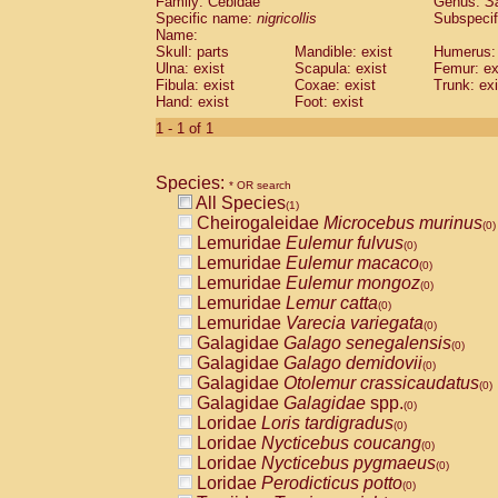
Family: Cebidae
Genus:
S
Cebidae
Saguinus midas
(0)
Specific name:
nigricollis
Subspecif
Cebidae
Saguinus mystax
(0)
Name:
Cebidae
Saguinus nigricollis
Skull: parts
Mandible: exist
(1)
Humerus: 
Cebidae
Saguinus oedipus
Ulna: exist
Scapula: exist
Femur: ex
(0)
Fibula: exist
Coxae: exist
Trunk: exi
Cebidae
Saguinus weddelli
(0)
Hand: exist
Foot: exist
Cebidae
Saguinus
spp.
(0)
Cebidae
Aotus trivirgatus
1 - 1 of 1
(0)
Cebidae
Cebus albifrons
(0)
Cebidae
Cebus apella
(0)
Species:
Cebidae
Cebus capucinus
* OR search
(0)
All Species
Cebidae
Cebus nigrivittatus
(1)
(0)
Cheirogaleidae
Microcebus murinus
Cebidae
Cebus
spp.
(0)
(0)
Lemuridae
Eulemur fulvus
Cebidae
Saimiri boliviensis
(0)
(0)
Lemuridae
Eulemur macaco
Cebidae
Saimiri sciureus
(0)
(0)
Lemuridae
Eulemur mongoz
Atelidae
Alouatta caraya
(0)
(0)
Lemuridae
Lemur catta
Atelidae
Alouatta fusca
(0)
(0)
Lemuridae
Varecia variegata
Atelidae
Alouatta seniculus
(0)
(0)
Galagidae
Galago senegalensis
Atelidae
Alouatta
spp.
(0)
(0)
Galagidae
Galago demidovii
Atelidae
Ateles belzebuth
(0)
(0)
Galagidae
Otolemur crassicaudatus
Atelidae
Ateles geoffroyi
(0)
(0)
Galagidae
Galagidae
spp.
Atelidae
Ateles paniscus
(0)
(0)
Loridae
Loris tardigradus
Atelidae
Ateles
spp.
(0)
(0)
Loridae
Nycticebus coucang
Atelidae
Lagothrix lagothricha
(0)
(0)
Loridae
Nycticebus pygmaeus
Atelidae
Lagothrix lagothricha cana
(0)
(0)
Loridae
Perodicticus potto
Pitheciidae
Cacajao calvus rubicundu
(0)