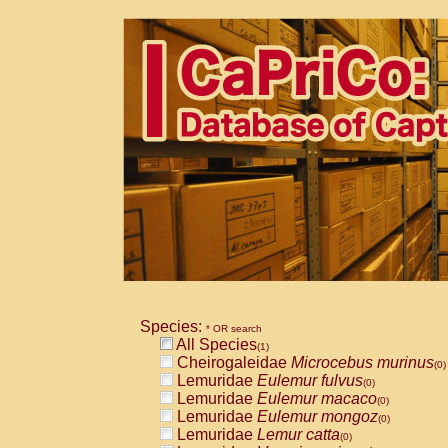
Species:
* OR search
All Species
(1)
Cheirogaleidae
Microcebus murinus
(0)
Lemuridae
Eulemur fulvus
(0)
Lemuridae
Eulemur macaco
(0)
Lemuridae
Eulemur mongoz
(0)
Lemuridae
Lemur catta
(0)