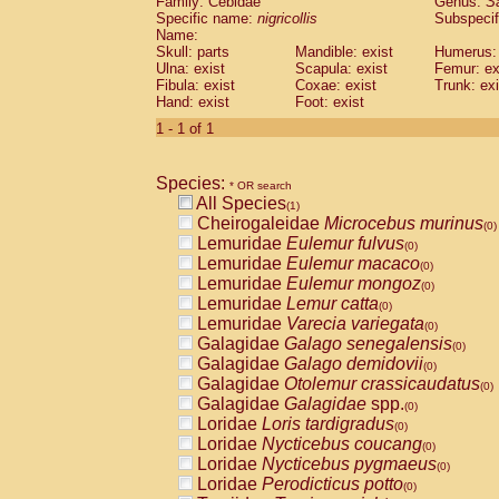
Family: Cebidae
Genus:
S
Cebidae
Saguinus midas
(0)
Specific name:
nigricollis
Subspecif
Cebidae
Saguinus mystax
(0)
Name:
Cebidae
Saguinus nigricollis
Skull: parts
Mandible: exist
(1)
Humerus: 
Cebidae
Saguinus oedipus
Ulna: exist
Scapula: exist
Femur: ex
(0)
Fibula: exist
Coxae: exist
Trunk: exi
Cebidae
Saguinus weddelli
(0)
Hand: exist
Foot: exist
Cebidae
Saguinus
spp.
(0)
Cebidae
Aotus trivirgatus
1 - 1 of 1
(0)
Cebidae
Cebus albifrons
(0)
Cebidae
Cebus apella
(0)
Species:
Cebidae
Cebus capucinus
* OR search
(0)
All Species
Cebidae
Cebus nigrivittatus
(1)
(0)
Cheirogaleidae
Microcebus murinus
Cebidae
Cebus
spp.
(0)
(0)
Lemuridae
Eulemur fulvus
Cebidae
Saimiri boliviensis
(0)
(0)
Lemuridae
Eulemur macaco
Cebidae
Saimiri sciureus
(0)
(0)
Lemuridae
Eulemur mongoz
Atelidae
Alouatta caraya
(0)
(0)
Lemuridae
Lemur catta
Atelidae
Alouatta fusca
(0)
(0)
Lemuridae
Varecia variegata
Atelidae
Alouatta seniculus
(0)
(0)
Galagidae
Galago senegalensis
Atelidae
Alouatta
spp.
(0)
(0)
Galagidae
Galago demidovii
Atelidae
Ateles belzebuth
(0)
(0)
Galagidae
Otolemur crassicaudatus
Atelidae
Ateles geoffroyi
(0)
(0)
Galagidae
Galagidae
spp.
Atelidae
Ateles paniscus
(0)
(0)
Loridae
Loris tardigradus
Atelidae
Ateles
spp.
(0)
(0)
Loridae
Nycticebus coucang
Atelidae
Lagothrix lagothricha
(0)
(0)
Loridae
Nycticebus pygmaeus
Atelidae
Lagothrix lagothricha cana
(0)
(0)
Loridae
Perodicticus potto
Pitheciidae
Cacajao calvus rubicundu
(0)