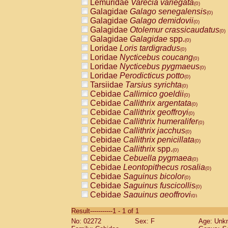
Lemuridae
Varecia variegata
(0)
Galagidae
Galago senegalensis
(0)
Galagidae
Galago demidovii
(0)
Galagidae
Otolemur crassicaudatus
(0)
Galagidae
Galagidae
spp.
(0)
Loridae
Loris tardigradus
(0)
Loridae
Nycticebus coucang
(0)
Loridae
Nycticebus pygmaeus
(0)
Loridae
Perodicticus potto
(0)
Tarsiidae
Tarsius syrichta
(0)
Cebidae
Callimico goeldii
(0)
Cebidae
Callithrix argentata
(0)
Cebidae
Callithrix geoffroyi
(0)
Cebidae
Callithrix humeralifer
(0)
Cebidae
Callithrix jacchus
(0)
Cebidae
Callithrix penicillata
(0)
Cebidae
Callithrix
spp.
(0)
Cebidae
Cebuella pygmaea
(0)
Cebidae
Leontopithecus rosalia
(0)
Cebidae
Saguinus bicolor
(0)
Cebidae
Saguinus fuscicollis
(0)
Cebidae
Saguinus geoffroyi
(0)
Cebidae
Saguinus imperator
(0)
Result-----------1 - 1 of 1
Cebidae
Saguinus labiatus
(0)
No: 02272
Sex: F
Age: Unk
Cebidae
Saguinus leucopus
(0)