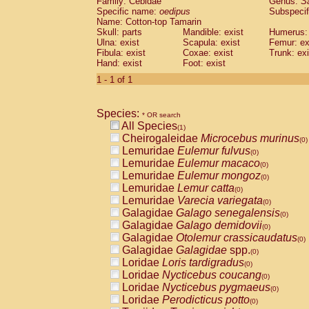
Family: Cebidae
Genus:
S
Cebidae
Saguinus midas
(0)
Specific name:
oedipus
Subspecif
Cebidae
Saguinus mystax
(0)
Name: Cotton-top Tamarin
Cebidae
Saguinus nigricollis
Skull: parts
Mandible: exist
(0)
Humerus: 
Cebidae
Saguinus oedipus
Ulna: exist
Scapula: exist
Femur: ex
(1)
Fibula: exist
Coxae: exist
Trunk: exi
Cebidae
Saguinus weddelli
(0)
Hand: exist
Foot: exist
Cebidae
Saguinus
spp.
(0)
Cebidae
Aotus trivirgatus
1 - 1 of 1
(0)
Cebidae
Cebus albifrons
(0)
Cebidae
Cebus apella
(0)
Species:
Cebidae
Cebus capucinus
* OR search
(0)
All Species
Cebidae
Cebus nigrivittatus
(1)
(0)
Cheirogaleidae
Microcebus murinus
Cebidae
Cebus
spp.
(0)
(0)
Lemuridae
Eulemur fulvus
Cebidae
Saimiri boliviensis
(0)
(0)
Lemuridae
Eulemur macaco
Cebidae
Saimiri sciureus
(0)
(0)
Lemuridae
Eulemur mongoz
Atelidae
Alouatta caraya
(0)
(0)
Lemuridae
Lemur catta
Atelidae
Alouatta fusca
(0)
(0)
Lemuridae
Varecia variegata
Atelidae
Alouatta seniculus
(0)
(0)
Galagidae
Galago senegalensis
Atelidae
Alouatta
spp.
(0)
(0)
Galagidae
Galago demidovii
Atelidae
Ateles belzebuth
(0)
(0)
Galagidae
Otolemur crassicaudatus
Atelidae
Ateles geoffroyi
(0)
(0)
Galagidae
Galagidae
spp.
Atelidae
Ateles paniscus
(0)
(0)
Loridae
Loris tardigradus
Atelidae
Ateles
spp.
(0)
(0)
Loridae
Nycticebus coucang
Atelidae
Lagothrix lagothricha
(0)
(0)
Loridae
Nycticebus pygmaeus
Atelidae
Lagothrix lagothricha cana
(0)
(0)
Loridae
Perodicticus potto
Pitheciidae
Cacajao calvus rubicundu
(0)