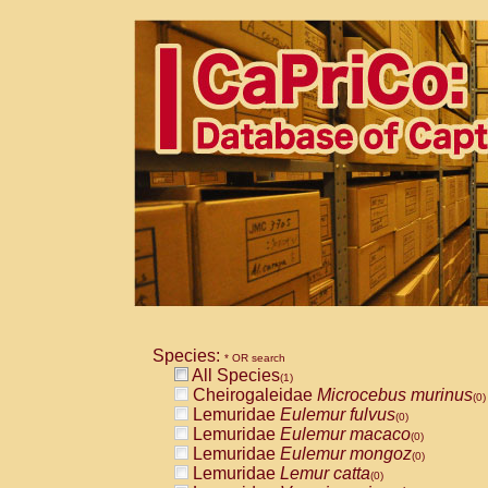
Species:
* OR search
All Species
(1)
Cheirogaleidae
Microcebus murinus
(0)
Lemuridae
Eulemur fulvus
(0)
Lemuridae
Eulemur macaco
(0)
Lemuridae
Eulemur mongoz
(0)
Lemuridae
Lemur catta
(0)