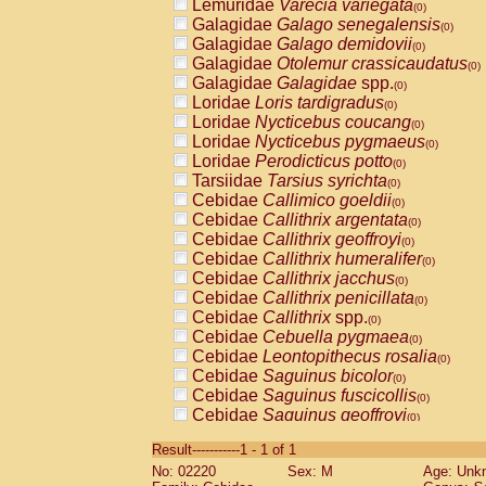
Lemuridae
Varecia variegata
(0)
Galagidae
Galago senegalensis
(0)
Galagidae
Galago demidovii
(0)
Galagidae
Otolemur crassicaudatus
(0)
Galagidae
Galagidae
spp.
(0)
Loridae
Loris tardigradus
(0)
Loridae
Nycticebus coucang
(0)
Loridae
Nycticebus pygmaeus
(0)
Loridae
Perodicticus potto
(0)
Tarsiidae
Tarsius syrichta
(0)
Cebidae
Callimico goeldii
(0)
Cebidae
Callithrix argentata
(0)
Cebidae
Callithrix geoffroyi
(0)
Cebidae
Callithrix humeralifer
(0)
Cebidae
Callithrix jacchus
(0)
Cebidae
Callithrix penicillata
(0)
Cebidae
Callithrix
spp.
(0)
Cebidae
Cebuella pygmaea
(0)
Cebidae
Leontopithecus rosalia
(0)
Cebidae
Saguinus bicolor
(0)
Cebidae
Saguinus fuscicollis
(0)
Cebidae
Saguinus geoffroyi
(0)
Cebidae
Saguinus imperator
(0)
Result-----------1 - 1 of 1
Cebidae
Saguinus labiatus
(0)
No: 02220
Sex: M
Age: Unk
Cebidae
Saguinus leucopus
(0)