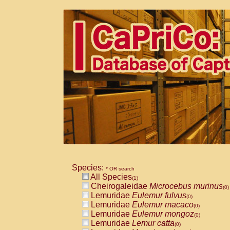
Species:
* OR search
All Species
(1)
Cheirogaleidae
Microcebus murinus
(0)
Lemuridae
Eulemur fulvus
(0)
Lemuridae
Eulemur macaco
(0)
Lemuridae
Eulemur mongoz
(0)
Lemuridae
Lemur catta
(0)