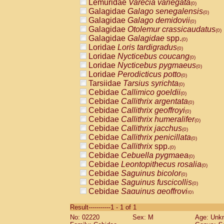
Lemuridae
Varecia variegata
(0)
Galagidae
Galago senegalensis
(0)
Galagidae
Galago demidovii
(0)
Galagidae
Otolemur crassicaudatus
(0)
Galagidae
Galagidae
spp.
(0)
Loridae
Loris tardigradus
(0)
Loridae
Nycticebus coucang
(0)
Loridae
Nycticebus pygmaeus
(0)
Loridae
Perodicticus potto
(0)
Tarsiidae
Tarsius syrichta
(0)
Cebidae
Callimico goeldii
(0)
Cebidae
Callithrix argentata
(0)
Cebidae
Callithrix geoffroyi
(0)
Cebidae
Callithrix humeralifer
(0)
Cebidae
Callithrix jacchus
(0)
Cebidae
Callithrix penicillata
(0)
Cebidae
Callithrix
spp.
(0)
Cebidae
Cebuella pygmaea
(0)
Cebidae
Leontopithecus rosalia
(0)
Cebidae
Saguinus bicolor
(0)
Cebidae
Saguinus fuscicollis
(0)
Cebidae
Saguinus geoffroyi
(0)
Cebidae
Saguinus imperator
(0)
Result-----------1 - 1 of 1
Cebidae
Saguinus labiatus
(0)
No: 02220
Sex: M
Age: Unk
Cebidae
Saguinus leucopus
(0)