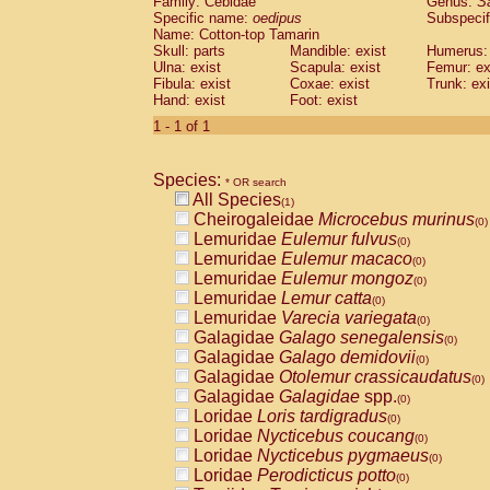
Family: Cebidae
Genus:
S
Cebidae
Saguinus midas
(0)
Specific name:
oedipus
Subspecif
Cebidae
Saguinus mystax
(0)
Name: Cotton-top Tamarin
Cebidae
Saguinus nigricollis
Skull: parts
Mandible: exist
(0)
Humerus: 
Cebidae
Saguinus oedipus
Ulna: exist
Scapula: exist
Femur: ex
(1)
Fibula: exist
Coxae: exist
Trunk: exi
Cebidae
Saguinus weddelli
(0)
Hand: exist
Foot: exist
Cebidae
Saguinus
spp.
(0)
Cebidae
Aotus trivirgatus
1 - 1 of 1
(0)
Cebidae
Cebus albifrons
(0)
Cebidae
Cebus apella
(0)
Species:
Cebidae
Cebus capucinus
* OR search
(0)
All Species
Cebidae
Cebus nigrivittatus
(1)
(0)
Cheirogaleidae
Microcebus murinus
Cebidae
Cebus
spp.
(0)
(0)
Lemuridae
Eulemur fulvus
Cebidae
Saimiri boliviensis
(0)
(0)
Lemuridae
Eulemur macaco
Cebidae
Saimiri sciureus
(0)
(0)
Lemuridae
Eulemur mongoz
Atelidae
Alouatta caraya
(0)
(0)
Lemuridae
Lemur catta
Atelidae
Alouatta fusca
(0)
(0)
Lemuridae
Varecia variegata
Atelidae
Alouatta seniculus
(0)
(0)
Galagidae
Galago senegalensis
Atelidae
Alouatta
spp.
(0)
(0)
Galagidae
Galago demidovii
Atelidae
Ateles belzebuth
(0)
(0)
Galagidae
Otolemur crassicaudatus
Atelidae
Ateles geoffroyi
(0)
(0)
Galagidae
Galagidae
spp.
Atelidae
Ateles paniscus
(0)
(0)
Loridae
Loris tardigradus
Atelidae
Ateles
spp.
(0)
(0)
Loridae
Nycticebus coucang
Atelidae
Lagothrix lagothricha
(0)
(0)
Loridae
Nycticebus pygmaeus
Atelidae
Lagothrix lagothricha cana
(0)
(0)
Loridae
Perodicticus potto
Pitheciidae
Cacajao calvus rubicundu
(0)