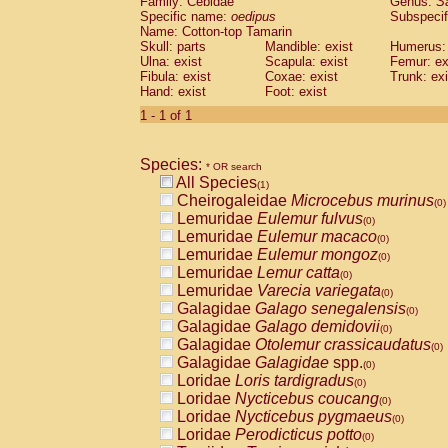
Family: Cebidae
Genus:
S
Cebidae
Saguinus midas
(0)
Specific name:
oedipus
Subspecif
Cebidae
Saguinus mystax
(0)
Name: Cotton-top Tamarin
Cebidae
Saguinus nigricollis
Skull: parts
Mandible: exist
(0)
Humerus: 
Cebidae
Saguinus oedipus
Ulna: exist
Scapula: exist
Femur: ex
(1)
Fibula: exist
Coxae: exist
Trunk: exi
Cebidae
Saguinus weddelli
(0)
Hand: exist
Foot: exist
Cebidae
Saguinus
spp.
(0)
Cebidae
Aotus trivirgatus
1 - 1 of 1
(0)
Cebidae
Cebus albifrons
(0)
Cebidae
Cebus apella
(0)
Species:
Cebidae
Cebus capucinus
* OR search
(0)
All Species
Cebidae
Cebus nigrivittatus
(1)
(0)
Cheirogaleidae
Microcebus murinus
Cebidae
Cebus
spp.
(0)
(0)
Lemuridae
Eulemur fulvus
Cebidae
Saimiri boliviensis
(0)
(0)
Lemuridae
Eulemur macaco
Cebidae
Saimiri sciureus
(0)
(0)
Lemuridae
Eulemur mongoz
Atelidae
Alouatta caraya
(0)
(0)
Lemuridae
Lemur catta
Atelidae
Alouatta fusca
(0)
(0)
Lemuridae
Varecia variegata
Atelidae
Alouatta seniculus
(0)
(0)
Galagidae
Galago senegalensis
Atelidae
Alouatta
spp.
(0)
(0)
Galagidae
Galago demidovii
Atelidae
Ateles belzebuth
(0)
(0)
Galagidae
Otolemur crassicaudatus
Atelidae
Ateles geoffroyi
(0)
(0)
Galagidae
Galagidae
spp.
Atelidae
Ateles paniscus
(0)
(0)
Loridae
Loris tardigradus
Atelidae
Ateles
spp.
(0)
(0)
Loridae
Nycticebus coucang
Atelidae
Lagothrix lagothricha
(0)
(0)
Loridae
Nycticebus pygmaeus
Atelidae
Lagothrix lagothricha cana
(0)
(0)
Loridae
Perodicticus potto
Pitheciidae
Cacajao calvus rubicundu
(0)