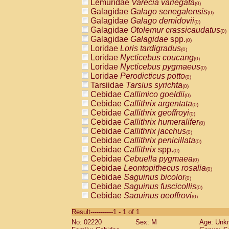
Lemuridae
Varecia variegata
(0)
Galagidae
Galago senegalensis
(0)
Galagidae
Galago demidovii
(0)
Galagidae
Otolemur crassicaudatus
(0)
Galagidae
Galagidae
spp.
(0)
Loridae
Loris tardigradus
(0)
Loridae
Nycticebus coucang
(0)
Loridae
Nycticebus pygmaeus
(0)
Loridae
Perodicticus potto
(0)
Tarsiidae
Tarsius syrichta
(0)
Cebidae
Callimico goeldii
(0)
Cebidae
Callithrix argentata
(0)
Cebidae
Callithrix geoffroyi
(0)
Cebidae
Callithrix humeralifer
(0)
Cebidae
Callithrix jacchus
(0)
Cebidae
Callithrix penicillata
(0)
Cebidae
Callithrix
spp.
(0)
Cebidae
Cebuella pygmaea
(0)
Cebidae
Leontopithecus rosalia
(0)
Cebidae
Saguinus bicolor
(0)
Cebidae
Saguinus fuscicollis
(0)
Cebidae
Saguinus geoffroyi
(0)
Cebidae
Saguinus imperator
(0)
Result-----------1 - 1 of 1
Cebidae
Saguinus labiatus
(0)
No: 02220
Sex: M
Age: Unk
Cebidae
Saguinus leucopus
(0)