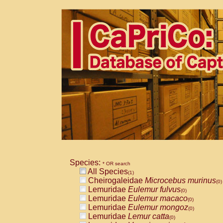
Species:
* OR search
All Species
(1)
Cheirogaleidae
Microcebus murinus
(0)
Lemuridae
Eulemur fulvus
(0)
Lemuridae
Eulemur macaco
(0)
Lemuridae
Eulemur mongoz
(0)
Lemuridae
Lemur catta
(0)