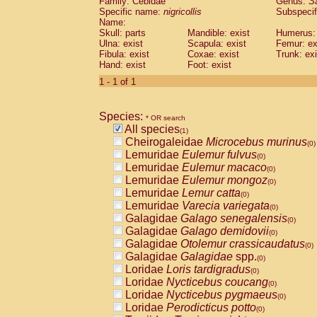
Family: Cebidae
Genus:
S
Cebidae
Saguinus midas
(0)
Specific name:
nigricollis
Subspecif
Cebidae
Saguinus mystax
(0)
Name:
Cebidae
Saguinus nigricollis
Skull: parts
Mandible: exist
(1)
Humerus: 
Cebidae
Saguinus oedipus
Ulna: exist
Scapula: exist
Femur: ex
(0)
Fibula: exist
Coxae: exist
Trunk: exi
Cebidae
Saguinus weddelli
(0)
Hand: exist
Foot: exist
Cebidae
Saguinus
spp.
(0)
Cebidae
Aotus trivirgatus
1 - 1 of 1
(0)
Cebidae
Cebus albifrons
(0)
Cebidae
Cebus apella
(0)
Species:
Cebidae
Cebus capucinus
* OR search
(0)
All species
Cebidae
Cebus nigrivittatus
(1)
(0)
Cheirogaleidae
Microcebus murinus
Cebidae
Cebus
spp.
(0)
(0)
Lemuridae
Eulemur fulvus
Cebidae
Saimiri boliviensis
(0)
(0)
Lemuridae
Eulemur macaco
Cebidae
Saimiri sciureus
(0)
(0)
Lemuridae
Eulemur mongoz
Atelidae
Alouatta caraya
(0)
(0)
Lemuridae
Lemur catta
Atelidae
Alouatta fusca
(0)
(0)
Lemuridae
Varecia variegata
Atelidae
Alouatta seniculus
(0)
(0)
Galagidae
Galago senegalensis
Atelidae
Alouatta
spp.
(0)
(0)
Galagidae
Galago demidovii
Atelidae
Ateles belzebuth
(0)
(0)
Galagidae
Otolemur crassicaudatus
Atelidae
Ateles geoffroyi
(0)
(0)
Galagidae
Galagidae
spp.
Atelidae
Ateles paniscus
(0)
(0)
Loridae
Loris tardigradus
Atelidae
Ateles
spp.
(0)
(0)
Loridae
Nycticebus coucang
Atelidae
Lagothrix lagothricha
(0)
(0)
Loridae
Nycticebus pygmaeus
Atelidae
Lagothrix lagothricha cana
(0)
(0)
Loridae
Perodicticus potto
Pitheciidae
Cacajao calvus rubicundu
(0)