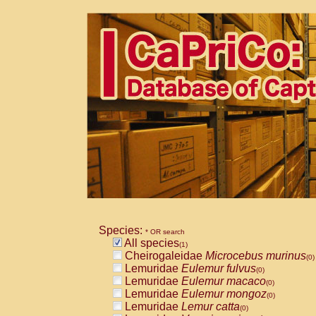
Species:
* OR search
All species
(1)
Cheirogaleidae
Microcebus murinus
(0)
Lemuridae
Eulemur fulvus
(0)
Lemuridae
Eulemur macaco
(0)
Lemuridae
Eulemur mongoz
(0)
Lemuridae
Lemur catta
(0)