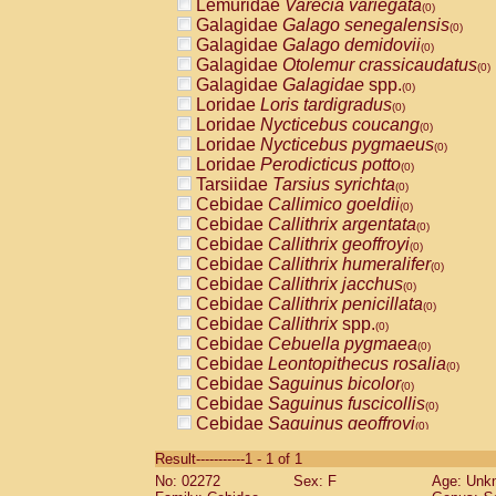
Lemuridae
Varecia variegata
(0)
Galagidae
Galago senegalensis
(0)
Galagidae
Galago demidovii
(0)
Galagidae
Otolemur crassicaudatus
(0)
Galagidae
Galagidae
spp.
(0)
Loridae
Loris tardigradus
(0)
Loridae
Nycticebus coucang
(0)
Loridae
Nycticebus pygmaeus
(0)
Loridae
Perodicticus potto
(0)
Tarsiidae
Tarsius syrichta
(0)
Cebidae
Callimico goeldii
(0)
Cebidae
Callithrix argentata
(0)
Cebidae
Callithrix geoffroyi
(0)
Cebidae
Callithrix humeralifer
(0)
Cebidae
Callithrix jacchus
(0)
Cebidae
Callithrix penicillata
(0)
Cebidae
Callithrix
spp.
(0)
Cebidae
Cebuella pygmaea
(0)
Cebidae
Leontopithecus rosalia
(0)
Cebidae
Saguinus bicolor
(0)
Cebidae
Saguinus fuscicollis
(0)
Cebidae
Saguinus geoffroyi
(0)
Cebidae
Saguinus imperator
(0)
Result-----------1 - 1 of 1
Cebidae
Saguinus labiatus
(0)
No: 02272
Sex: F
Age: Unk
Cebidae
Saguinus leucopus
(0)