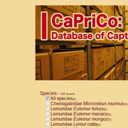
Species:
* OR search
All species
(2)
Cheirogaleidae
Microcebus murinus
(0)
Lemuridae
Eulemur fulvus
(0)
Lemuridae
Eulemur macaco
(0)
Lemuridae
Eulemur mongoz
(0)
Lemuridae
Lemur catta
(0)