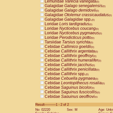
Lemuridae
Varecia variegata
(0)
Galagidae
Galago senegalensis
(0)
Galagidae
Galago demidovii
(0)
Galagidae
Otolemur crassicaudatus
(0)
Galagidae
Galagidae
spp.
(0)
Loridae
Loris tardigradus
(0)
Loridae
Nycticebus coucang
(0)
Loridae
Nycticebus pygmaeus
(0)
Loridae
Perodicticus potto
(0)
Tarsiidae
Tarsius syrichta
(0)
Cebidae
Callimico goeldii
(0)
Cebidae
Callithrix argentata
(0)
Cebidae
Callithrix geoffroyi
(0)
Cebidae
Callithrix humeralifer
(0)
Cebidae
Callithrix jacchus
(0)
Cebidae
Callithrix penicillata
(0)
Cebidae
Callithrix
spp.
(0)
Cebidae
Cebuella pygmaea
(0)
Cebidae
Leontopithecus rosalia
(0)
Cebidae
Saguinus bicolor
(0)
Cebidae
Saguinus fuscicollis
(0)
Cebidae
Saguinus geoffroyi
(0)
Cebidae
Saguinus imperator
(0)
Result-----------1 - 2 of 2
Cebidae
Saguinus labiatus
(0)
No: 02220
Sex: M
Age: Unk
Cebidae
Saguinus leucopus
(0)