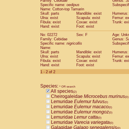
Family: Cebidae
Genus:
S
Cebidae
Saguinus midas
(0)
Specific name:
oedipus
Subspecif
Cebidae
Saguinus mystax
(0)
Name: Cotton-top Tamarin
Cebidae
Saguinus nigricollis
Skull: parts
Mandible: exist
(1)
Humerus: 
Cebidae
Saguinus oedipus
Ulna: exist
Scapula: exist
Femur: ex
(1)
Fibula: exist
Coxae: exist
Trunk: exi
Cebidae
Saguinus weddelli
(0)
Hand: exist
Foot: exist
Cebidae
Saguinus
spp.
(0)
Cebidae
Aotus trivirgatus
(0)
No: 02272
Sex: F
Age: Unk
Cebidae
Cebus albifrons
Family: Cebidae
Genus:
S
(0)
Cebidae
Cebus apella
Specific name:
nigricollis
Subspecif
(0)
Name:
Cebidae
Cebus capucinus
(0)
Skull: parts
Mandible: exist
Humerus: 
Cebidae
Cebus nigrivittatus
(0)
Ulna: exist
Scapula: exist
Femur: ex
Cebidae
Cebus
spp.
(0)
Fibula: exist
Coxae: exist
Trunk: exi
Cebidae
Saimiri boliviensis
Hand: exist
Foot: exist
(0)
Cebidae
Saimiri sciureus
(0)
1 - 2 of 2
Atelidae
Alouatta caraya
(0)
Atelidae
Alouatta fusca
(0)
Atelidae
Alouatta seniculus
Species:
(0)
* OR search
Atelidae
Alouatta
spp.
All species
(0)
(2)
Atelidae
Ateles belzebuth
Cheirogaleidae
Microcebus murinus
(0)
(0)
Atelidae
Ateles geoffroyi
Lemuridae
Eulemur fulvus
(0)
(0)
Atelidae
Ateles paniscus
Lemuridae
Eulemur macaco
(0)
(0)
Atelidae
Ateles
spp.
Lemuridae
Eulemur mongoz
(0)
(0)
Atelidae
Lagothrix lagothricha
Lemuridae
Lemur catta
(0)
(0)
Atelidae
Lagothrix lagothricha cana
Lemuridae
Varecia variegata
(0)
(0)
Pitheciidae
Cacajao calvus rubicundu
Galagidae
Galago senegalensis
(0)