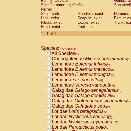
Family: Cebidae
Genus:
S
Cebidae
Saguinus midas
(0)
Specific name:
nigricollis
Subspecif
Cebidae
Saguinus mystax
(0)
Name:
Cebidae
Saguinus nigricollis
Skull: parts
Mandible: exist
(1)
Humerus: 
Cebidae
Saguinus oedipus
Ulna: exist
Scapula: exist
Femur: ex
(0)
Fibula: exist
Coxae: exist
Trunk: exi
Cebidae
Saguinus weddelli
(0)
Hand: exist
Foot: exist
Cebidae
Saguinus
spp.
(0)
Cebidae
Aotus trivirgatus
1 - 1 of 1
(0)
Cebidae
Cebus albifrons
(0)
Cebidae
Cebus apella
(0)
Species:
Cebidae
Cebus capucinus
* OR search
(0)
All Species
Cebidae
Cebus nigrivittatus
(1)
(0)
Cheirogaleidae
Microcebus murinus
Cebidae
Cebus
spp.
(0)
(0)
Lemuridae
Eulemur fulvus
Cebidae
Saimiri boliviensis
(0)
(0)
Lemuridae
Eulemur macaco
Cebidae
Saimiri sciureus
(0)
(0)
Lemuridae
Eulemur mongoz
Atelidae
Alouatta caraya
(0)
(0)
Lemuridae
Lemur catta
Atelidae
Alouatta fusca
(0)
(0)
Lemuridae
Varecia variegata
Atelidae
Alouatta seniculus
(0)
(0)
Galagidae
Galago senegalensis
Atelidae
Alouatta
spp.
(0)
(0)
Galagidae
Galago demidovii
Atelidae
Ateles belzebuth
(0)
(0)
Galagidae
Otolemur crassicaudatus
Atelidae
Ateles geoffroyi
(0)
(0)
Galagidae
Galagidae
spp.
Atelidae
Ateles paniscus
(0)
(0)
Loridae
Loris tardigradus
Atelidae
Ateles
spp.
(0)
(0)
Loridae
Nycticebus coucang
Atelidae
Lagothrix lagothricha
(0)
(0)
Loridae
Nycticebus pygmaeus
Atelidae
Lagothrix lagothricha cana
(0)
(0)
Loridae
Perodicticus potto
Pitheciidae
Cacajao calvus rubicundu
(0)