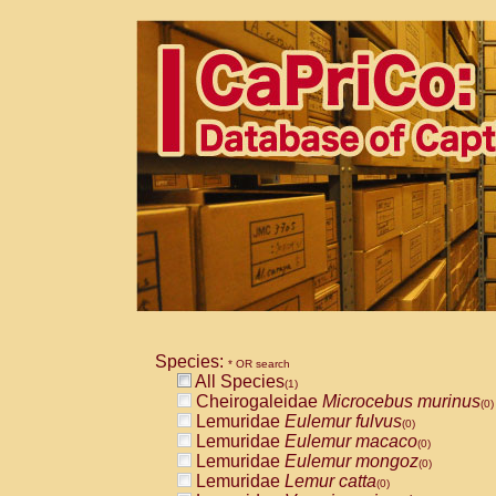
Species:
* OR search
All Species
(1)
Cheirogaleidae
Microcebus murinus
(0)
Lemuridae
Eulemur fulvus
(0)
Lemuridae
Eulemur macaco
(0)
Lemuridae
Eulemur mongoz
(0)
Lemuridae
Lemur catta
(0)