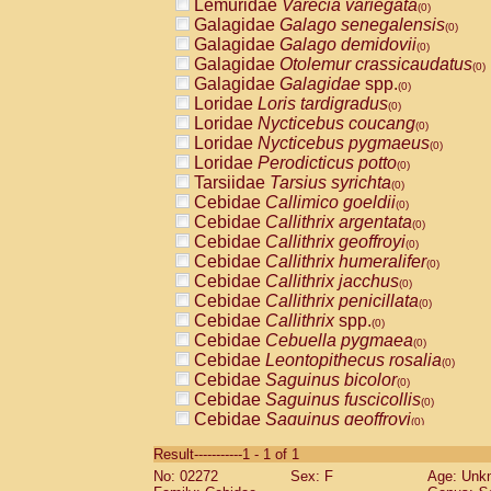
Lemuridae
Varecia variegata
(0)
Galagidae
Galago senegalensis
(0)
Galagidae
Galago demidovii
(0)
Galagidae
Otolemur crassicaudatus
(0)
Galagidae
Galagidae
spp.
(0)
Loridae
Loris tardigradus
(0)
Loridae
Nycticebus coucang
(0)
Loridae
Nycticebus pygmaeus
(0)
Loridae
Perodicticus potto
(0)
Tarsiidae
Tarsius syrichta
(0)
Cebidae
Callimico goeldii
(0)
Cebidae
Callithrix argentata
(0)
Cebidae
Callithrix geoffroyi
(0)
Cebidae
Callithrix humeralifer
(0)
Cebidae
Callithrix jacchus
(0)
Cebidae
Callithrix penicillata
(0)
Cebidae
Callithrix
spp.
(0)
Cebidae
Cebuella pygmaea
(0)
Cebidae
Leontopithecus rosalia
(0)
Cebidae
Saguinus bicolor
(0)
Cebidae
Saguinus fuscicollis
(0)
Cebidae
Saguinus geoffroyi
(0)
Cebidae
Saguinus imperator
(0)
Result-----------1 - 1 of 1
Cebidae
Saguinus labiatus
(0)
No: 02272
Sex: F
Age: Unk
Cebidae
Saguinus leucopus
(0)