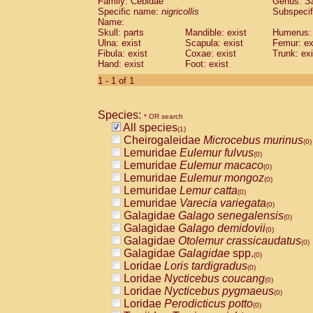
Family: Cebidae
Genus:
S
Cebidae
Saguinus midas
(0)
Specific name:
nigricollis
Subspecif
Cebidae
Saguinus mystax
(0)
Name:
Cebidae
Saguinus nigricollis
Skull: parts
Mandible: exist
(1)
Humerus: 
Cebidae
Saguinus oedipus
Ulna: exist
Scapula: exist
Femur: ex
(0)
Fibula: exist
Coxae: exist
Trunk: exi
Cebidae
Saguinus weddelli
(0)
Hand: exist
Foot: exist
Cebidae
Saguinus
spp.
(0)
Cebidae
Aotus trivirgatus
1 - 1 of 1
(0)
Cebidae
Cebus albifrons
(0)
Cebidae
Cebus apella
(0)
Species:
Cebidae
Cebus capucinus
* OR search
(0)
All species
Cebidae
Cebus nigrivittatus
(1)
(0)
Cheirogaleidae
Microcebus murinus
Cebidae
Cebus
spp.
(0)
(0)
Lemuridae
Eulemur fulvus
Cebidae
Saimiri boliviensis
(0)
(0)
Lemuridae
Eulemur macaco
Cebidae
Saimiri sciureus
(0)
(0)
Lemuridae
Eulemur mongoz
Atelidae
Alouatta caraya
(0)
(0)
Lemuridae
Lemur catta
Atelidae
Alouatta fusca
(0)
(0)
Lemuridae
Varecia variegata
Atelidae
Alouatta seniculus
(0)
(0)
Galagidae
Galago senegalensis
Atelidae
Alouatta
spp.
(0)
(0)
Galagidae
Galago demidovii
Atelidae
Ateles belzebuth
(0)
(0)
Galagidae
Otolemur crassicaudatus
Atelidae
Ateles geoffroyi
(0)
(0)
Galagidae
Galagidae
spp.
Atelidae
Ateles paniscus
(0)
(0)
Loridae
Loris tardigradus
Atelidae
Ateles
spp.
(0)
(0)
Loridae
Nycticebus coucang
Atelidae
Lagothrix lagothricha
(0)
(0)
Loridae
Nycticebus pygmaeus
Atelidae
Lagothrix lagothricha cana
(0)
(0)
Loridae
Perodicticus potto
Pitheciidae
Cacajao calvus rubicundu
(0)