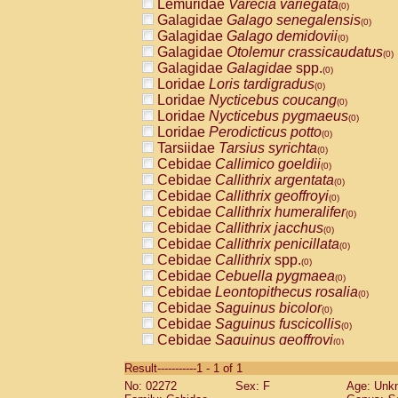
Lemuridae
Varecia variegata
(0)
Galagidae
Galago senegalensis
(0)
Galagidae
Galago demidovii
(0)
Galagidae
Otolemur crassicaudatus
(0)
Galagidae
Galagidae
spp.
(0)
Loridae
Loris tardigradus
(0)
Loridae
Nycticebus coucang
(0)
Loridae
Nycticebus pygmaeus
(0)
Loridae
Perodicticus potto
(0)
Tarsiidae
Tarsius syrichta
(0)
Cebidae
Callimico goeldii
(0)
Cebidae
Callithrix argentata
(0)
Cebidae
Callithrix geoffroyi
(0)
Cebidae
Callithrix humeralifer
(0)
Cebidae
Callithrix jacchus
(0)
Cebidae
Callithrix penicillata
(0)
Cebidae
Callithrix
spp.
(0)
Cebidae
Cebuella pygmaea
(0)
Cebidae
Leontopithecus rosalia
(0)
Cebidae
Saguinus bicolor
(0)
Cebidae
Saguinus fuscicollis
(0)
Cebidae
Saguinus geoffroyi
(0)
Cebidae
Saguinus imperator
(0)
Result-----------1 - 1 of 1
Cebidae
Saguinus labiatus
(0)
No: 02272
Sex: F
Age: Unk
Cebidae
Saguinus leucopus
(0)