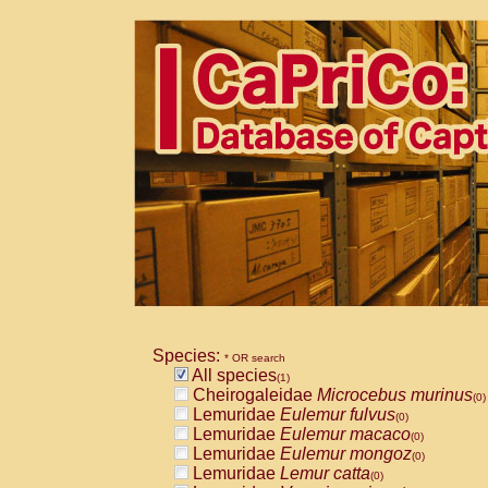
Species:
* OR search
All species
(1)
Cheirogaleidae
Microcebus murinus
(0)
Lemuridae
Eulemur fulvus
(0)
Lemuridae
Eulemur macaco
(0)
Lemuridae
Eulemur mongoz
(0)
Lemuridae
Lemur catta
(0)