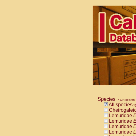
Species:
* OR search
All species
(1)
Cheirogalei
Lemuridae
E
Lemuridae
E
Lemuridae
E
Lemuridae
L