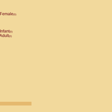
Female
(0)
Infant
(0)
Adult
(0)