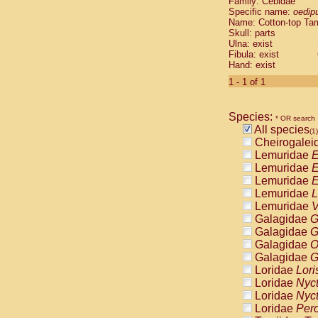
Family: Cebidae
Cebidae
Sa
Specific name:
oedip
Cebidae
Sa
Name: Cotton-top Ta
Cebidae
Sag
Skull: parts
Cebidae
Sa
Ulna: exist
Fibula: exist
Cebidae
Sag
Hand: exist
Cebidae
Sa
Cebidae
Aot
1 - 1 of 1
Cebidae
Ceb
Cebidae
Ceb
Species:
Cebidae
Ce
* OR search
All species
Cebidae
Ceb
(1)
Cheirogalei
Cebidae
Ce
Lemuridae
E
Cebidae
Sai
Lemuridae
E
Cebidae
Sai
Lemuridae
E
Atelidae
Alo
Lemuridae
L
Atelidae
Alo
Lemuridae
V
Atelidae
Alo
Galagidae
G
Atelidae
Alo
Galagidae
G
Atelidae
Ate
Galagidae
O
Atelidae
Ate
Galagidae
G
Atelidae
Ate
Loridae
Lori
Atelidae
Ate
Loridae
Nyc
Atelidae
Lag
Loridae
Nyc
Atelidae
Lag
Loridae
Pero
Pitheciidae