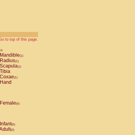
Go to top of this page.
ch
Mandible
(1)
Radius
(1)
Scapula
(1)
Tibia
Coxae
(1)
Hand
Female
(0)
Infant
(0)
Adult
(0)