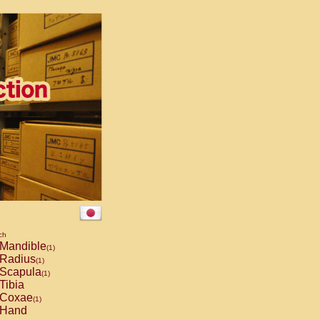
ch
Mandible
(1)
Radius
(1)
Scapula
(1)
Tibia
Coxae
(1)
Hand