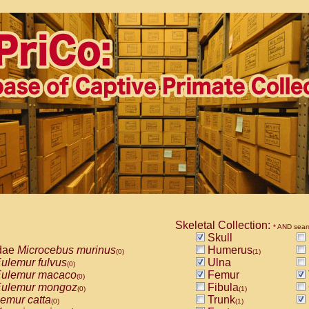
Skeletal Collection:
* AND sear
Skull
dae
Microcebus murinus
Humerus
(0)
(1)
ulemur fulvus
Ulna
(0)
ulemur macaco
Femur
(0)
ulemur mongoz
Fibula
(0)
(1)
emur catta
Trunk
(0)
(1)