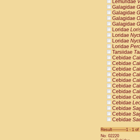
Lemuridae
V
Galagidae
G
Galagidae
G
Galagidae
O
Galagidae
G
Loridae
Lori
Loridae
Nyc
Loridae
Nyc
Loridae
Pero
Tarsiidae
Ta
Cebidae
Cal
Cebidae
Cal
Cebidae
Cal
Cebidae
Cal
Cebidae
Cal
Cebidae
Cal
Cebidae
Cal
Cebidae
Ce
Cebidae
Leo
Cebidae
Sag
Cebidae
Sag
Cebidae
Sag
Cebidae
Sag
Result-----------1 - 1 of
Cebidae
Sag
No: 02220
Cebidae
Sa