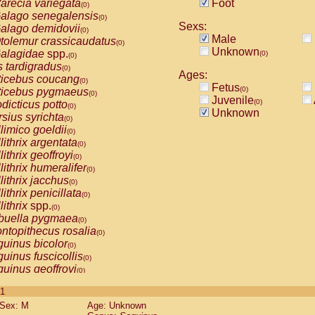
arecia variegata
Foot
(0)
alago senegalensis
(0)
Sexs:
alago demidovii
(0)
Male
tolemur crassicaudatus
(0)
Unknown
alagidae
spp.
(0)
(0)
s tardigradus
(0)
Ages:
ticebus coucang
(0)
Fetus
(0)
ticebus pygmaeus
(0)
Juvenile
(0)
dicticus potto
(0)
Unknown
rsius syrichta
(0)
limico goeldii
(0)
lithrix argentata
(0)
lithrix geoffroyi
(0)
lithrix humeralifer
(0)
lithrix jacchus
(0)
lithrix penicillata
(0)
lithrix
spp.
(0)
buella pygmaea
(0)
ntopithecus rosalia
(0)
uinus bicolor
(0)
uinus fuscicollis
(0)
uinus geoffroyi
(0)
uinus imperator
(0)
 1
uinus labiatus
(0)
Sex: M
Age: Unknown
guinus leucopus
(0)