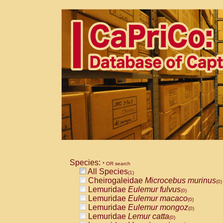
Species:
* OR search
All Species
(1)
Cheirogaleidae
Microcebus murinus
(0)
Lemuridae
Eulemur fulvus
(0)
Lemuridae
Eulemur macaco
(0)
Lemuridae
Eulemur mongoz
(0)
Lemuridae
Lemur catta
(0)