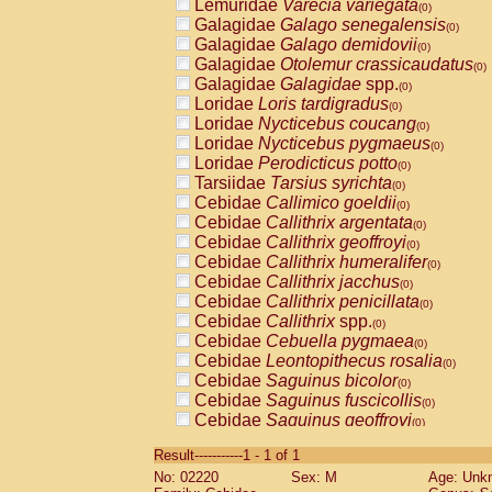
Lemuridae
Varecia variegata
(0)
Galagidae
Galago senegalensis
(0)
Galagidae
Galago demidovii
(0)
Galagidae
Otolemur crassicaudatus
(0)
Galagidae
Galagidae
spp.
(0)
Loridae
Loris tardigradus
(0)
Loridae
Nycticebus coucang
(0)
Loridae
Nycticebus pygmaeus
(0)
Loridae
Perodicticus potto
(0)
Tarsiidae
Tarsius syrichta
(0)
Cebidae
Callimico goeldii
(0)
Cebidae
Callithrix argentata
(0)
Cebidae
Callithrix geoffroyi
(0)
Cebidae
Callithrix humeralifer
(0)
Cebidae
Callithrix jacchus
(0)
Cebidae
Callithrix penicillata
(0)
Cebidae
Callithrix
spp.
(0)
Cebidae
Cebuella pygmaea
(0)
Cebidae
Leontopithecus rosalia
(0)
Cebidae
Saguinus bicolor
(0)
Cebidae
Saguinus fuscicollis
(0)
Cebidae
Saguinus geoffroyi
(0)
Cebidae
Saguinus imperator
(0)
Result-----------1 - 1 of 1
Cebidae
Saguinus labiatus
(0)
No: 02220
Sex: M
Age: Unk
Cebidae
Saguinus leucopus
(0)