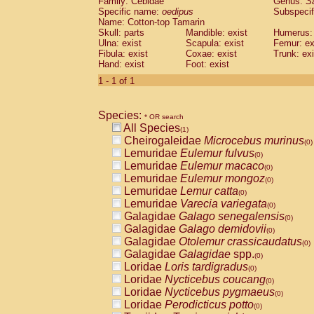
Family: Cebidae
Genus:
S
Cebidae
Saguinus midas
(0)
Specific name:
oedipus
Subspecif
Cebidae
Saguinus mystax
(0)
Name: Cotton-top Tamarin
Cebidae
Saguinus nigricollis
Skull: parts
Mandible: exist
(0)
Humerus: 
Cebidae
Saguinus oedipus
Ulna: exist
Scapula: exist
Femur: ex
(1)
Fibula: exist
Coxae: exist
Trunk: exi
Cebidae
Saguinus weddelli
(0)
Hand: exist
Foot: exist
Cebidae
Saguinus
spp.
(0)
Cebidae
Aotus trivirgatus
1 - 1 of 1
(0)
Cebidae
Cebus albifrons
(0)
Cebidae
Cebus apella
(0)
Species:
Cebidae
Cebus capucinus
* OR search
(0)
All Species
Cebidae
Cebus nigrivittatus
(1)
(0)
Cheirogaleidae
Microcebus murinus
Cebidae
Cebus
spp.
(0)
(0)
Lemuridae
Eulemur fulvus
Cebidae
Saimiri boliviensis
(0)
(0)
Lemuridae
Eulemur macaco
Cebidae
Saimiri sciureus
(0)
(0)
Lemuridae
Eulemur mongoz
Atelidae
Alouatta caraya
(0)
(0)
Lemuridae
Lemur catta
Atelidae
Alouatta fusca
(0)
(0)
Lemuridae
Varecia variegata
Atelidae
Alouatta seniculus
(0)
(0)
Galagidae
Galago senegalensis
Atelidae
Alouatta
spp.
(0)
(0)
Galagidae
Galago demidovii
Atelidae
Ateles belzebuth
(0)
(0)
Galagidae
Otolemur crassicaudatus
Atelidae
Ateles geoffroyi
(0)
(0)
Galagidae
Galagidae
spp.
Atelidae
Ateles paniscus
(0)
(0)
Loridae
Loris tardigradus
Atelidae
Ateles
spp.
(0)
(0)
Loridae
Nycticebus coucang
Atelidae
Lagothrix lagothricha
(0)
(0)
Loridae
Nycticebus pygmaeus
Atelidae
Lagothrix lagothricha cana
(0)
(0)
Loridae
Perodicticus potto
Pitheciidae
Cacajao calvus rubicundu
(0)