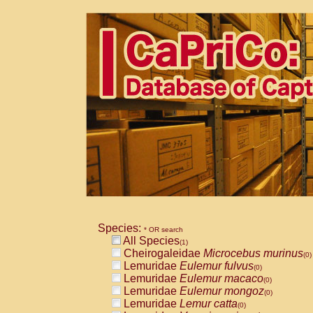
Species:
* OR search
All Species
(1)
Cheirogaleidae
Microcebus murinus
(0)
Lemuridae
Eulemur fulvus
(0)
Lemuridae
Eulemur macaco
(0)
Lemuridae
Eulemur mongoz
(0)
Lemuridae
Lemur catta
(0)