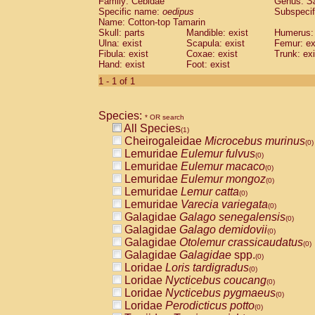
Family: Cebidae
Genus:
S
Cebidae
Saguinus midas
(0)
Specific name:
oedipus
Subspecif
Cebidae
Saguinus mystax
(0)
Name: Cotton-top Tamarin
Cebidae
Saguinus nigricollis
Skull: parts
Mandible: exist
(0)
Humerus: 
Cebidae
Saguinus oedipus
Ulna: exist
Scapula: exist
Femur: ex
(1)
Fibula: exist
Coxae: exist
Trunk: exi
Cebidae
Saguinus weddelli
(0)
Hand: exist
Foot: exist
Cebidae
Saguinus
spp.
(0)
Cebidae
Aotus trivirgatus
1 - 1 of 1
(0)
Cebidae
Cebus albifrons
(0)
Cebidae
Cebus apella
(0)
Species:
Cebidae
Cebus capucinus
* OR search
(0)
All Species
Cebidae
Cebus nigrivittatus
(1)
(0)
Cheirogaleidae
Microcebus murinus
Cebidae
Cebus
spp.
(0)
(0)
Lemuridae
Eulemur fulvus
Cebidae
Saimiri boliviensis
(0)
(0)
Lemuridae
Eulemur macaco
Cebidae
Saimiri sciureus
(0)
(0)
Lemuridae
Eulemur mongoz
Atelidae
Alouatta caraya
(0)
(0)
Lemuridae
Lemur catta
Atelidae
Alouatta fusca
(0)
(0)
Lemuridae
Varecia variegata
Atelidae
Alouatta seniculus
(0)
(0)
Galagidae
Galago senegalensis
Atelidae
Alouatta
spp.
(0)
(0)
Galagidae
Galago demidovii
Atelidae
Ateles belzebuth
(0)
(0)
Galagidae
Otolemur crassicaudatus
Atelidae
Ateles geoffroyi
(0)
(0)
Galagidae
Galagidae
spp.
Atelidae
Ateles paniscus
(0)
(0)
Loridae
Loris tardigradus
Atelidae
Ateles
spp.
(0)
(0)
Loridae
Nycticebus coucang
Atelidae
Lagothrix lagothricha
(0)
(0)
Loridae
Nycticebus pygmaeus
Atelidae
Lagothrix lagothricha cana
(0)
(0)
Loridae
Perodicticus potto
Pitheciidae
Cacajao calvus rubicundu
(0)