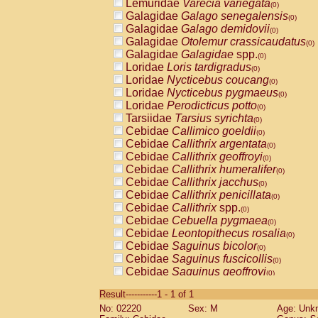
Lemuridae
Varecia variegata
(0)
Galagidae
Galago senegalensis
(0)
Galagidae
Galago demidovii
(0)
Galagidae
Otolemur crassicaudatus
(0)
Galagidae
Galagidae
spp.
(0)
Loridae
Loris tardigradus
(0)
Loridae
Nycticebus coucang
(0)
Loridae
Nycticebus pygmaeus
(0)
Loridae
Perodicticus potto
(0)
Tarsiidae
Tarsius syrichta
(0)
Cebidae
Callimico goeldii
(0)
Cebidae
Callithrix argentata
(0)
Cebidae
Callithrix geoffroyi
(0)
Cebidae
Callithrix humeralifer
(0)
Cebidae
Callithrix jacchus
(0)
Cebidae
Callithrix penicillata
(0)
Cebidae
Callithrix
spp.
(0)
Cebidae
Cebuella pygmaea
(0)
Cebidae
Leontopithecus rosalia
(0)
Cebidae
Saguinus bicolor
(0)
Cebidae
Saguinus fuscicollis
(0)
Cebidae
Saguinus geoffroyi
(0)
Cebidae
Saguinus imperator
(0)
Result-----------1 - 1 of 1
Cebidae
Saguinus labiatus
(0)
No: 02220
Sex: M
Age: Unk
Cebidae
Saguinus leucopus
(0)