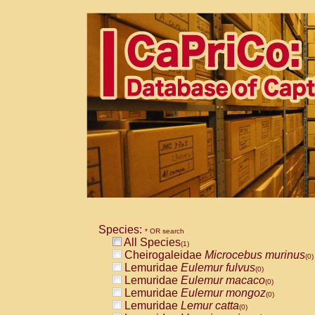
Species:
* OR search
All Species
(1)
Cheirogaleidae
Microcebus murinus
(0)
Lemuridae
Eulemur fulvus
(0)
Lemuridae
Eulemur macaco
(0)
Lemuridae
Eulemur mongoz
(0)
Lemuridae
Lemur catta
(0)