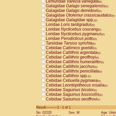
Lemuridae
Varecia variegata
(0)
Galagidae
Galago senegalensis
(0)
Galagidae
Galago demidovii
(0)
Galagidae
Otolemur crassicaudatus
(0)
Galagidae
Galagidae
spp.
(0)
Loridae
Loris tardigradus
(0)
Loridae
Nycticebus coucang
(0)
Loridae
Nycticebus pygmaeus
(0)
Loridae
Perodicticus potto
(0)
Tarsiidae
Tarsius syrichta
(0)
Cebidae
Callimico goeldii
(0)
Cebidae
Callithrix argentata
(0)
Cebidae
Callithrix geoffroyi
(0)
Cebidae
Callithrix humeralifer
(0)
Cebidae
Callithrix jacchus
(0)
Cebidae
Callithrix penicillata
(0)
Cebidae
Callithrix
spp.
(0)
Cebidae
Cebuella pygmaea
(0)
Cebidae
Leontopithecus rosalia
(0)
Cebidae
Saguinus bicolor
(0)
Cebidae
Saguinus fuscicollis
(0)
Cebidae
Saguinus geoffroyi
(0)
Cebidae
Saguinus imperator
(0)
Result-----------1 - 1 of 1
Cebidae
Saguinus labiatus
(0)
No: 02220
Sex: M
Age: Unk
Cebidae
Saguinus leucopus
(0)