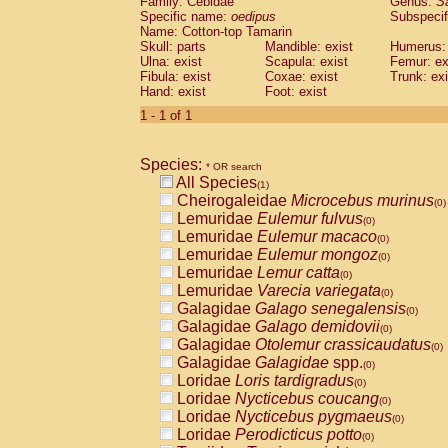
Family: Cebidae
Genus:
S
Cebidae
Saguinus midas
(0)
Specific name:
oedipus
Subspecif
Cebidae
Saguinus mystax
(0)
Name: Cotton-top Tamarin
Cebidae
Saguinus nigricollis
Skull: parts
Mandible: exist
(0)
Humerus: 
Cebidae
Saguinus oedipus
Ulna: exist
Scapula: exist
Femur: ex
(1)
Fibula: exist
Coxae: exist
Trunk: exi
Cebidae
Saguinus weddelli
(0)
Hand: exist
Foot: exist
Cebidae
Saguinus
spp.
(0)
Cebidae
Aotus trivirgatus
1 - 1 of 1
(0)
Cebidae
Cebus albifrons
(0)
Cebidae
Cebus apella
(0)
Species:
Cebidae
Cebus capucinus
* OR search
(0)
All Species
Cebidae
Cebus nigrivittatus
(1)
(0)
Cheirogaleidae
Microcebus murinus
Cebidae
Cebus
spp.
(0)
(0)
Lemuridae
Eulemur fulvus
Cebidae
Saimiri boliviensis
(0)
(0)
Lemuridae
Eulemur macaco
Cebidae
Saimiri sciureus
(0)
(0)
Lemuridae
Eulemur mongoz
Atelidae
Alouatta caraya
(0)
(0)
Lemuridae
Lemur catta
Atelidae
Alouatta fusca
(0)
(0)
Lemuridae
Varecia variegata
Atelidae
Alouatta seniculus
(0)
(0)
Galagidae
Galago senegalensis
Atelidae
Alouatta
spp.
(0)
(0)
Galagidae
Galago demidovii
Atelidae
Ateles belzebuth
(0)
(0)
Galagidae
Otolemur crassicaudatus
Atelidae
Ateles geoffroyi
(0)
(0)
Galagidae
Galagidae
spp.
Atelidae
Ateles paniscus
(0)
(0)
Loridae
Loris tardigradus
Atelidae
Ateles
spp.
(0)
(0)
Loridae
Nycticebus coucang
Atelidae
Lagothrix lagothricha
(0)
(0)
Loridae
Nycticebus pygmaeus
Atelidae
Lagothrix lagothricha cana
(0)
(0)
Loridae
Perodicticus potto
Pitheciidae
Cacajao calvus rubicundu
(0)