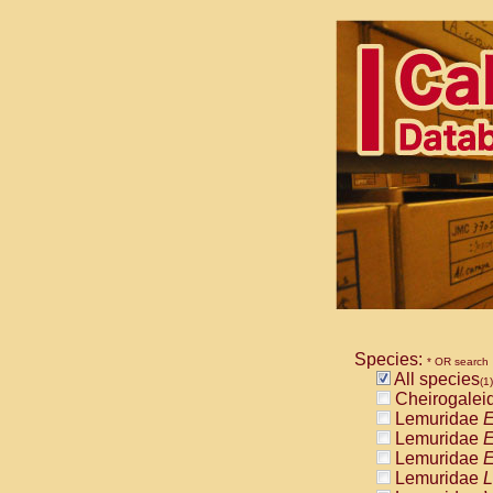
Species:
* OR search
All species
(1)
Cheirogalei
Lemuridae
E
Lemuridae
E
Lemuridae
E
Lemuridae
L