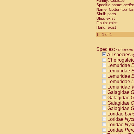
Family: Cebidae
Cebidae
Sa
Specific name:
oedip
Cebidae
Sa
Name: Cotton-top Ta
Cebidae
Sag
Skull: parts
Cebidae
Sa
Ulna: exist
Fibula: exist
Cebidae
Sag
Hand: exist
Cebidae
Sa
Cebidae
Aot
1 - 1 of 1
Cebidae
Ceb
Cebidae
Ceb
Species:
Cebidae
Ce
* OR search
All species
Cebidae
Ceb
(1)
Cheirogalei
Cebidae
Ce
Lemuridae
E
Cebidae
Sai
Lemuridae
E
Cebidae
Sai
Lemuridae
E
Atelidae
Alo
Lemuridae
L
Atelidae
Alo
Lemuridae
V
Atelidae
Alo
Galagidae
G
Atelidae
Alo
Galagidae
G
Atelidae
Ate
Galagidae
O
Atelidae
Ate
Galagidae
G
Atelidae
Ate
Loridae
Lori
Atelidae
Ate
Loridae
Nyc
Atelidae
Lag
Loridae
Nyc
Atelidae
Lag
Loridae
Pero
Pitheciidae