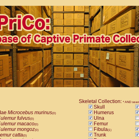
Skeletal Collection:
* AND sear
Skull
dae
Microcebus murinus
Humerus
(0)
ulemur fulvus
Ulna
(0)
ulemur macaco
Femur
(0)
ulemur mongoz
Fibula
(0)
(1)
emur catta
Trunk
(0)