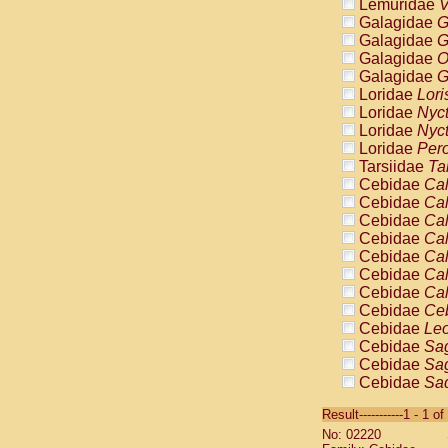
Lemuridae
V
Galagidae
G
Galagidae
G
Galagidae
O
Galagidae
G
Loridae
Lori
Loridae
Nyc
Loridae
Nyc
Loridae
Pero
Tarsiidae
Ta
Cebidae
Cal
Cebidae
Cal
Cebidae
Cal
Cebidae
Cal
Cebidae
Cal
Cebidae
Cal
Cebidae
Cal
Cebidae
Ce
Cebidae
Leo
Cebidae
Sag
Cebidae
Sag
Cebidae
Sag
Cebidae
Sag
Result-----------1 - 1 of
Cebidae
Sag
No: 02220
Cebidae
Sa