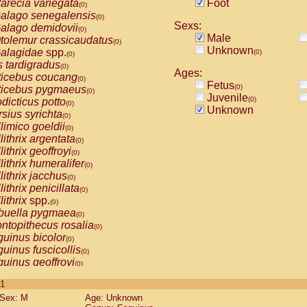
arecia variegata
Foot
(0)
alago senegalensis
(0)
Sexs:
alago demidovii
(0)
Male
tolemur crassicaudatus
(0)
Unknown
alagidae
spp.
(0)
(0)
s tardigradus
(0)
Ages:
ticebus coucang
(0)
Fetus
(0)
ticebus pygmaeus
(0)
Juvenile
(0)
dicticus potto
(0)
Unknown
rsius syrichta
(0)
limico goeldii
(0)
lithrix argentata
(0)
lithrix geoffroyi
(0)
lithrix humeralifer
(0)
lithrix jacchus
(0)
lithrix penicillata
(0)
lithrix
spp.
(0)
buella pygmaea
(0)
ntopithecus rosalia
(0)
uinus bicolor
(0)
uinus fuscicollis
(0)
uinus geoffroyi
(0)
uinus imperator
(0)
 1
uinus labiatus
(0)
Sex: M
Age: Unknown
guinus leucopus
(0)