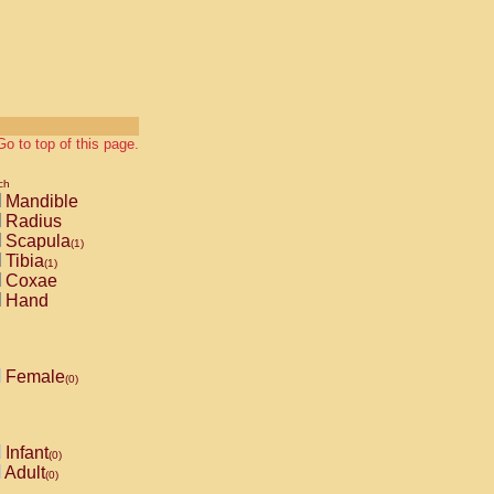
Go to top of this page.
ch
Mandible
Radius
Scapula
(1)
Tibia
(1)
Coxae
Hand
Female
(0)
Infant
(0)
Adult
(0)