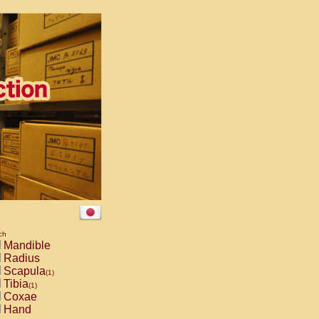
ch
Mandible
Radius
Scapula
(1)
Tibia
(1)
Coxae
Hand