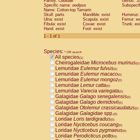
Family: Cebidae
Genus:
S
Cebidae
Saguinus midas
(0)
Specific name:
oedipus
Subspecif
Cebidae
Saguinus mystax
(0)
Name: Cotton-top Tamarin
Cebidae
Saguinus nigricollis
Skull: parts
Mandible: exist
(0)
Humerus: 
Cebidae
Saguinus oedipus
Ulna: exist
Scapula: exist
Femur: ex
(1)
Fibula: exist
Coxae: exist
Trunk: exi
Cebidae
Saguinus weddelli
(0)
Hand: exist
Foot: exist
Cebidae
Saguinus
spp.
(0)
Cebidae
Aotus trivirgatus
1 - 1 of 1
(0)
Cebidae
Cebus albifrons
(0)
Cebidae
Cebus apella
(0)
Species:
Cebidae
Cebus capucinus
* OR search
(0)
All species
Cebidae
Cebus nigrivittatus
(1)
(0)
Cheirogaleidae
Microcebus murinus
Cebidae
Cebus
spp.
(0)
(0)
Lemuridae
Eulemur fulvus
Cebidae
Saimiri boliviensis
(0)
(0)
Lemuridae
Eulemur macaco
Cebidae
Saimiri sciureus
(0)
(0)
Lemuridae
Eulemur mongoz
Atelidae
Alouatta caraya
(0)
(0)
Lemuridae
Lemur catta
Atelidae
Alouatta fusca
(0)
(0)
Lemuridae
Varecia variegata
Atelidae
Alouatta seniculus
(0)
(0)
Galagidae
Galago senegalensis
Atelidae
Alouatta
spp.
(0)
(0)
Galagidae
Galago demidovii
Atelidae
Ateles belzebuth
(0)
(0)
Galagidae
Otolemur crassicaudatus
Atelidae
Ateles geoffroyi
(0)
(0)
Galagidae
Galagidae
spp.
Atelidae
Ateles paniscus
(0)
(0)
Loridae
Loris tardigradus
Atelidae
Ateles
spp.
(0)
(0)
Loridae
Nycticebus coucang
Atelidae
Lagothrix lagothricha
(0)
(0)
Loridae
Nycticebus pygmaeus
Atelidae
Lagothrix lagothricha cana
(0)
(0)
Loridae
Perodicticus potto
Pitheciidae
Cacajao calvus rubicundu
(0)