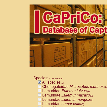
Species:
* OR search
All species
(1)
Cheirogaleidae
Microcebus murinus
(0)
Lemuridae
Eulemur fulvus
(0)
Lemuridae
Eulemur macaco
(0)
Lemuridae
Eulemur mongoz
(0)
Lemuridae
Lemur catta
(0)