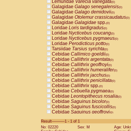
Lemuridae
Varecia variegata
(0)
Galagidae
Galago senegalensis
(0)
Galagidae
Galago demidovii
(0)
Galagidae
Otolemur crassicaudatus
(0)
Galagidae
Galagidae
spp.
(0)
Loridae
Loris tardigradus
(0)
Loridae
Nycticebus coucang
(0)
Loridae
Nycticebus pygmaeus
(0)
Loridae
Perodicticus potto
(0)
Tarsiidae
Tarsius syrichta
(0)
Cebidae
Callimico goeldii
(0)
Cebidae
Callithrix argentata
(0)
Cebidae
Callithrix geoffroyi
(0)
Cebidae
Callithrix humeralifer
(0)
Cebidae
Callithrix jacchus
(0)
Cebidae
Callithrix penicillata
(0)
Cebidae
Callithrix
spp.
(0)
Cebidae
Cebuella pygmaea
(0)
Cebidae
Leontopithecus rosalia
(0)
Cebidae
Saguinus bicolor
(0)
Cebidae
Saguinus fuscicollis
(0)
Cebidae
Saguinus geoffroyi
(0)
Cebidae
Saguinus imperator
(0)
Result-----------1 - 1 of 1
Cebidae
Saguinus labiatus
(0)
No: 02220
Sex: M
Age: Unk
Cebidae
Saguinus leucopus
(0)