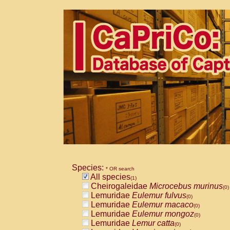
Species:
* OR search
All species
(1)
Cheirogaleidae
Microcebus murinus
(0)
Lemuridae
Eulemur fulvus
(0)
Lemuridae
Eulemur macaco
(0)
Lemuridae
Eulemur mongoz
(0)
Lemuridae
Lemur catta
(0)