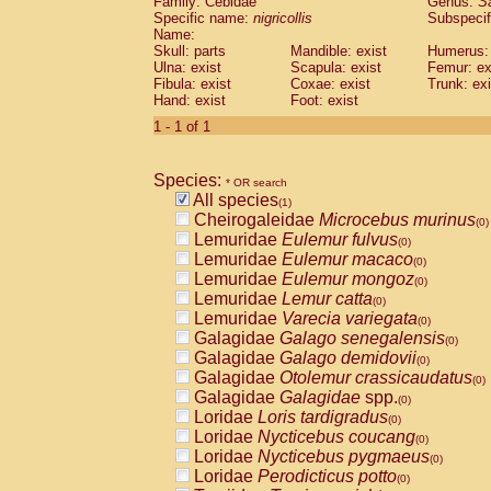
Family: Cebidae
Genus:
S
Cebidae
Saguinus midas
(0)
Specific name:
nigricollis
Subspecif
Cebidae
Saguinus mystax
(0)
Name:
Cebidae
Saguinus nigricollis
Skull: parts
Mandible: exist
(1)
Humerus: 
Cebidae
Saguinus oedipus
Ulna: exist
Scapula: exist
Femur: ex
(0)
Fibula: exist
Coxae: exist
Trunk: exi
Cebidae
Saguinus weddelli
(0)
Hand: exist
Foot: exist
Cebidae
Saguinus
spp.
(0)
Cebidae
Aotus trivirgatus
1 - 1 of 1
(0)
Cebidae
Cebus albifrons
(0)
Cebidae
Cebus apella
(0)
Species:
Cebidae
Cebus capucinus
* OR search
(0)
All species
Cebidae
Cebus nigrivittatus
(1)
(0)
Cheirogaleidae
Microcebus murinus
Cebidae
Cebus
spp.
(0)
(0)
Lemuridae
Eulemur fulvus
Cebidae
Saimiri boliviensis
(0)
(0)
Lemuridae
Eulemur macaco
Cebidae
Saimiri sciureus
(0)
(0)
Lemuridae
Eulemur mongoz
Atelidae
Alouatta caraya
(0)
(0)
Lemuridae
Lemur catta
Atelidae
Alouatta fusca
(0)
(0)
Lemuridae
Varecia variegata
Atelidae
Alouatta seniculus
(0)
(0)
Galagidae
Galago senegalensis
Atelidae
Alouatta
spp.
(0)
(0)
Galagidae
Galago demidovii
Atelidae
Ateles belzebuth
(0)
(0)
Galagidae
Otolemur crassicaudatus
Atelidae
Ateles geoffroyi
(0)
(0)
Galagidae
Galagidae
spp.
Atelidae
Ateles paniscus
(0)
(0)
Loridae
Loris tardigradus
Atelidae
Ateles
spp.
(0)
(0)
Loridae
Nycticebus coucang
Atelidae
Lagothrix lagothricha
(0)
(0)
Loridae
Nycticebus pygmaeus
Atelidae
Lagothrix lagothricha cana
(0)
(0)
Loridae
Perodicticus potto
Pitheciidae
Cacajao calvus rubicundu
(0)