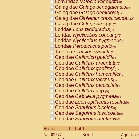
Lemuridae
Varecia variegata
(0)
Galagidae
Galago senegalensis
(0)
Galagidae
Galago demidovii
(0)
Galagidae
Otolemur crassicaudatus
(0)
Galagidae
Galagidae
spp.
(0)
Loridae
Loris tardigradus
(0)
Loridae
Nycticebus coucang
(0)
Loridae
Nycticebus pygmaeus
(0)
Loridae
Perodicticus potto
(0)
Tarsiidae
Tarsius syrichta
(0)
Cebidae
Callimico goeldii
(0)
Cebidae
Callithrix argentata
(0)
Cebidae
Callithrix geoffroyi
(0)
Cebidae
Callithrix humeralifer
(0)
Cebidae
Callithrix jacchus
(0)
Cebidae
Callithrix penicillata
(0)
Cebidae
Callithrix
spp.
(0)
Cebidae
Cebuella pygmaea
(0)
Cebidae
Leontopithecus rosalia
(0)
Cebidae
Saguinus bicolor
(0)
Cebidae
Saguinus fuscicollis
(0)
Cebidae
Saguinus geoffroyi
(0)
Cebidae
Saguinus imperator
(0)
Result-----------1 - 1 of 1
Cebidae
Saguinus labiatus
(0)
No: 02272
Sex: F
Age: Unk
Cebidae
Saguinus leucopus
(0)