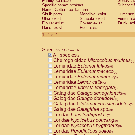
Family: Cebidae
Genus:
S
Cebidae
Saguinus midas
(0)
Specific name:
oedipus
Subspecif
Cebidae
Saguinus mystax
(0)
Name: Cotton-top Tamarin
Cebidae
Saguinus nigricollis
Skull: parts
Mandible: exist
(0)
Humerus: 
Cebidae
Saguinus oedipus
Ulna: exist
Scapula: exist
Femur: ex
(1)
Fibula: exist
Coxae: exist
Trunk: exi
Cebidae
Saguinus weddelli
(0)
Hand: exist
Foot: exist
Cebidae
Saguinus
spp.
(0)
Cebidae
Aotus trivirgatus
1 - 1 of 1
(0)
Cebidae
Cebus albifrons
(0)
Cebidae
Cebus apella
(0)
Species:
Cebidae
Cebus capucinus
* OR search
(0)
All species
Cebidae
Cebus nigrivittatus
(1)
(0)
Cheirogaleidae
Microcebus murinus
Cebidae
Cebus
spp.
(0)
(0)
Lemuridae
Eulemur fulvus
Cebidae
Saimiri boliviensis
(0)
(0)
Lemuridae
Eulemur macaco
Cebidae
Saimiri sciureus
(0)
(0)
Lemuridae
Eulemur mongoz
Atelidae
Alouatta caraya
(0)
(0)
Lemuridae
Lemur catta
Atelidae
Alouatta fusca
(0)
(0)
Lemuridae
Varecia variegata
Atelidae
Alouatta seniculus
(0)
(0)
Galagidae
Galago senegalensis
Atelidae
Alouatta
spp.
(0)
(0)
Galagidae
Galago demidovii
Atelidae
Ateles belzebuth
(0)
(0)
Galagidae
Otolemur crassicaudatus
Atelidae
Ateles geoffroyi
(0)
(0)
Galagidae
Galagidae
spp.
Atelidae
Ateles paniscus
(0)
(0)
Loridae
Loris tardigradus
Atelidae
Ateles
spp.
(0)
(0)
Loridae
Nycticebus coucang
Atelidae
Lagothrix lagothricha
(0)
(0)
Loridae
Nycticebus pygmaeus
Atelidae
Lagothrix lagothricha cana
(0)
(0)
Loridae
Perodicticus potto
Pitheciidae
Cacajao calvus rubicundu
(0)