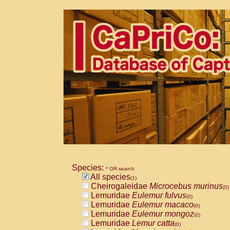
Species:
* OR search
All species
(1)
Cheirogaleidae
Microcebus murinus
(0)
Lemuridae
Eulemur fulvus
(0)
Lemuridae
Eulemur macaco
(0)
Lemuridae
Eulemur mongoz
(0)
Lemuridae
Lemur catta
(0)