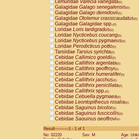
Lemuridae
Varecia variegata
(0)
Galagidae
Galago senegalensis
(0)
Galagidae
Galago demidovii
(0)
Galagidae
Otolemur crassicaudatus
(0)
Galagidae
Galagidae
spp.
(0)
Loridae
Loris tardigradus
(0)
Loridae
Nycticebus coucang
(0)
Loridae
Nycticebus pygmaeus
(0)
Loridae
Perodicticus potto
(0)
Tarsiidae
Tarsius syrichta
(0)
Cebidae
Callimico goeldii
(0)
Cebidae
Callithrix argentata
(0)
Cebidae
Callithrix geoffroyi
(0)
Cebidae
Callithrix humeralifer
(0)
Cebidae
Callithrix jacchus
(0)
Cebidae
Callithrix penicillata
(0)
Cebidae
Callithrix
spp.
(0)
Cebidae
Cebuella pygmaea
(0)
Cebidae
Leontopithecus rosalia
(0)
Cebidae
Saguinus bicolor
(0)
Cebidae
Saguinus fuscicollis
(0)
Cebidae
Saguinus geoffroyi
(0)
Cebidae
Saguinus imperator
(0)
Result-----------1 - 1 of 1
Cebidae
Saguinus labiatus
(0)
No: 02220
Sex: M
Age: Unk
Cebidae
Saguinus leucopus
(0)